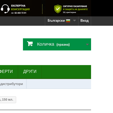
Български
Вход
Количка
(празна)
ФЕРТИ
ДРУГИ
 дистрибутори
, 150 мл.