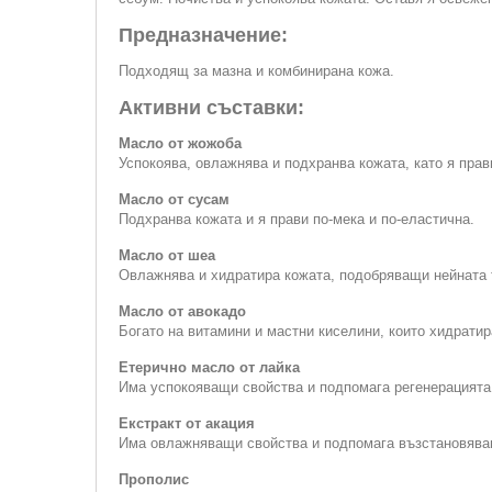
Предназначение:
Подходящ за мазна и комбинирана кожа.
Активни съставки:
Масло от жожоба
Успокоява, овлажнява и подхранва кожата, като я прав
Масло от сусам
Подхранва кожата и я прави по-мека и по-еластична.
Масло от шеа
Овлажнява и хидратира кожата, подобряващи нейната т
Масло от авокадо
Богато на витамини и мастни киселини, които хидратир
Етерично масло от лайка
Има успокояващи свойства и подпомага регенерацията
Екстракт от акация
Има овлажняващи свойства и подпомага възстановяван
Прополис