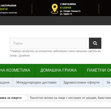
*
Намери продукти за конкретно заболяване като напишеш името му
(напр.: Диабет)
НА КОЗМЕТИКА
ДОМАШНА ГРИЖА
ПАКЕТНИ О
лащане
Международни доставки
Здравословни оферти
За
рижа за лицето
Тоалетно мляко за лице с екстракт от акация, Христина