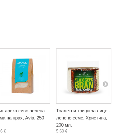
лгарска сиво-зелена
Тоалетни трици за лице -
Тоалетни 
ма на прах, Avia, 250
ленено семе, Христина,
пшеница, 
200 мл.
мл.
76 €
5,60 €
5,60 €