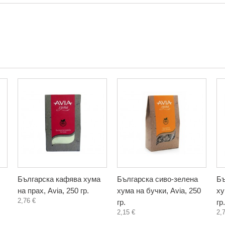
Българска кафява хума
Българска сиво-зелена
Бъ
на прах, Avia, 250 гр.
хума на бучки, Avia, 250
ху
2,76 €
гр.
гр.
2,15 €
2,