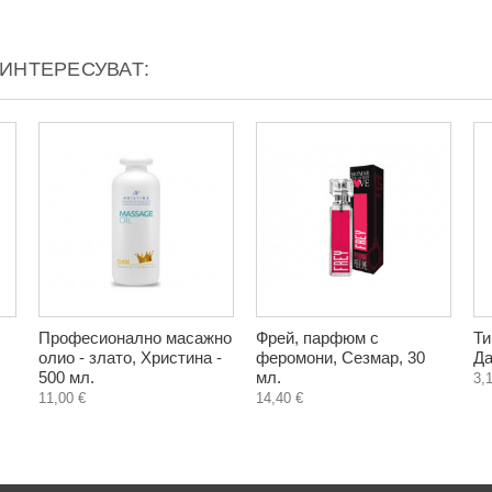
АИНТЕРЕСУВАТ:
Професионално масажно
Фрей, парфюм с
Ти
олио - злато, Христина -
феромони, Сезмар, 30
Да
500 мл.
мл.
3,
11,00 €
14,40 €