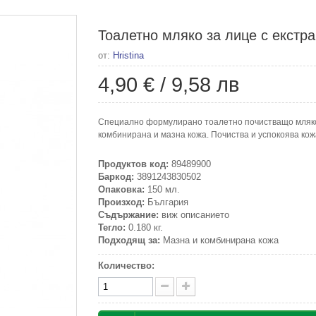
Тоалетно мляко за лице с екстра
от:
Hristina
4,90 €
/
9,58 лв
Специално формулирано тоалетно почистващо мляко с
комбинирана и мазна кожа. Почиства и успокоява кож
Продуктов код:
89489900
Баркод:
3891243830502
Опаковка:
150 мл.
Произход:
България
Съдържание:
виж описанието
Тегло:
0.180 кг.
Подходящ за:
Мазна и комбинирана кожа
Количество: