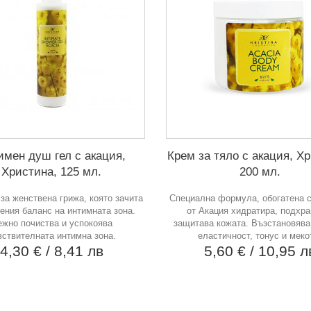
имен душ гел с акация,
Крем за тяло с акация, Х
Христина, 125 мл.
200 мл.
за женствена грижа, която зачита
Специална формула, обогатена с
ения баланс на интимната зона.
от Акация хидратира, подхра
жно почиства и успокоява
защитава кожата. Възстановява
вствителната интимна зона.
еластичност, тонус и меко
4,30 €
/ 8,41 лв
5,60 €
/ 10,95 л