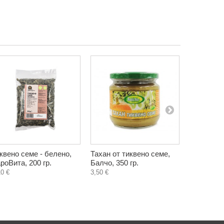
квено семе - белено,
Тахан от тиквено семе,
Небелен 
роВита, 200 гр.
Балчо, 350 гр.
ДароВита,
10 €
3,50 €
1,74 €