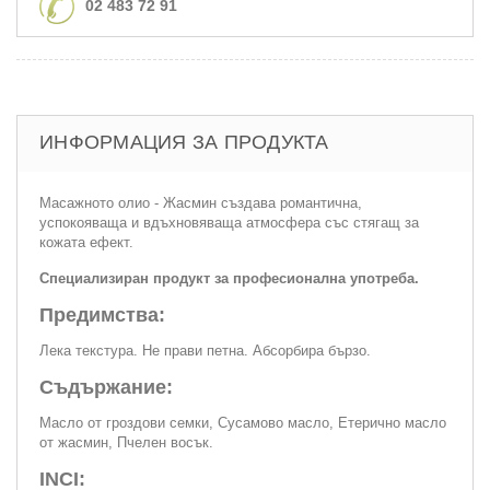
02 483 72 91
ИНФОРМАЦИЯ ЗА ПРОДУКТА
Масажното олио - Жасмин създава романтична,
успокояваща и вдъхновяваща атмосфера със стягащ за
кожата ефект.
Специализиран продукт за професионална употреба.
Предимства:
Лека текстура. Не прави петна. Абсорбира бързо.
Съдържание:
Масло от гроздови семки, Сусамово масло, Етерично масло
от жасмин, Пчелен восък.
INCI: