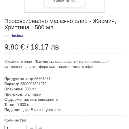
Увеличи
Професионално масажно олио - Жасмин,
Христина - 500 мл.
от:
Hristina
9,80 €
/
19,17 лв
Масажното олио - Жасмин създава романтична, успокояваща и
вдъхновяваща атмосфера със стягащ за кожата ефект.
Продуктов код:
65851931
Баркод:
3800903821279
Опаковка:
500 мл.
Произход:
България
Съдържание:
виж описанието
Тегло:
0.600 кг.
Подходящ за:
Външна употреба
Количество: