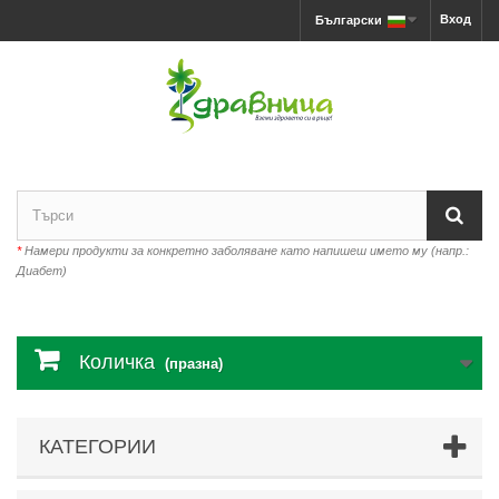
Вход
Български
*
Намери продукти за конкретно заболяване като напишеш името му (напр.:
Диабет)
Количка
(празна)
КАТЕГОРИИ