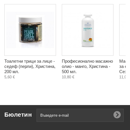
Тоалетни трици за лице -
Професионално масажно
Маса
седеф (перли), Христина,
олио - манго, Христина -
за е
200 мл.
500 мл.
Сезма
5,60 €
10,80 €
11,00 
Бюлетин