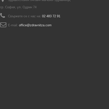
гр. София, ул. Одрин 74
Свържете се с нас на:
02 483 72 91
E-mail:
office@zdravnitza.com