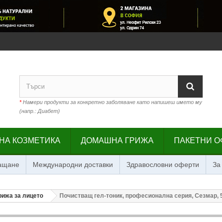
*
Намери продукти за конкретно заболяване като напишеш името му
(напр.: Диабет)
НА КОЗМЕТИКА
ДОМАШНА ГРИЖА
ПАКЕТНИ О
лащане
Международни доставки
Здравословни оферти
За
рижа за лицето
Почистващ гел-тоник, професионална серия, Сезмар, 