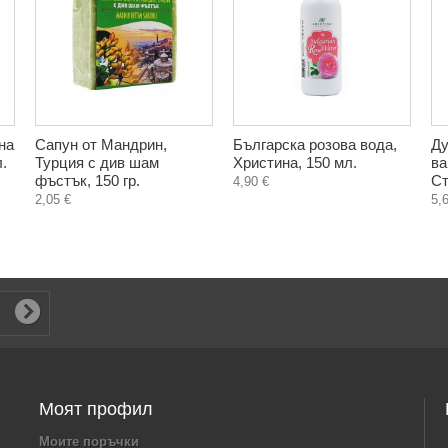
на
Сапун от Мандрин,
Българска розова вода,
Ду
.
Турция с див шам
Христина, 150 мл.
ва
фъстък, 150 гр.
Ст
4,90 €
2,05 €
5,
Моят профил
Моите поръчки