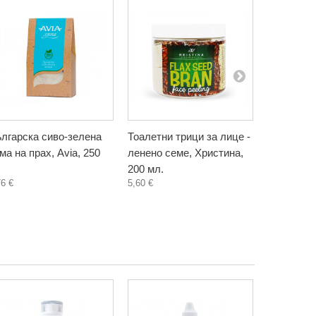
лгарска сиво-зелена
Тоалетни трици за лице -
Тоалетни 
ма на прах, Avia, 250
ленено семе, Христина,
пшеница, 
200 мл.
мл.
76 €
5,60 €
5,60 €