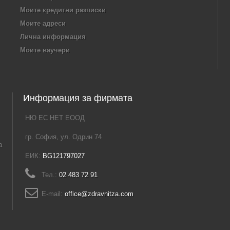
Моите кредитни разписки
Моите адреси
Лична информация
Моите ваучери
Информация за фирмата
НЮ ЕС НЕТ ЕООД
гр. София, ул. Одрин 74
а
ЕИК:
BG121797027
Тел.:
02 483 72 91
E-mail:
office@zdravnitza.com