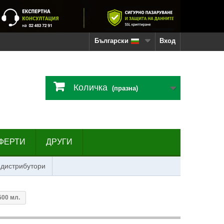
Български
Вход
Количка
(празна)
ФЕРТИ
ДРУГИ
 дистрибутори
500 мл.