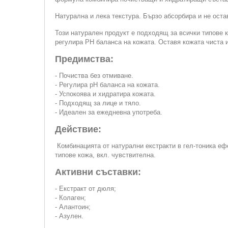
Натурална и лека текстура. Бързо абсорбира и не ост
Този натурален продукт е подходящ за всички типове 
регулира PH баланса на кожата. Оставя кожата чиста 
Предимства:
- Почиства без отмиване.
- Регулира pH баланса на кожата.
- Успокоява и хидратира кожата.
- Подходящ за лице и тяло.
- Идеален за ежедневна употреба.
Действие:
Комбинацията от натурални екстракти в гел-тоника е
типове кожа, вкл. чувствителна.
Активни съставки:
- Екстракт от дюля;
- Колаген;
- Алантоин;
- Азулен.