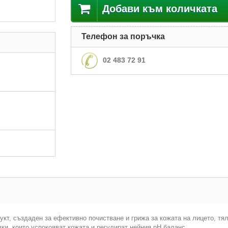
Добави към количката
Телефон за поръчка
02 483 72 91
кт, създаден за ефективно почистване и грижа за кожата на лицето, тял
и, които успокояват кожата и регулират нейния pH баланс.