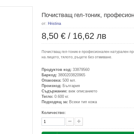
Почистващ гел-тоник, професион
от:
Hristina
8,50 €
/
16,62 лв
Почистващ гел-тоник е професионален натурален про
на лицето, тялото, ръцете без отмиване.
Продуктов код:
33879560
Баркод:
3800203820965
Опаковка:
500 мл.
Произход:
България
Съдържание:
виж описанието
Тегло:
0.600 кг.
Подходящ за:
Всеки тип кожа
Количество: