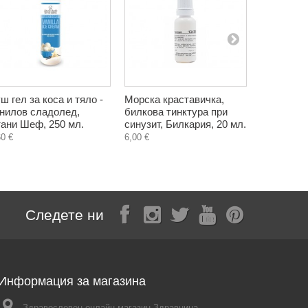
ш гел за коса и тяло -
Морска краставичка,
Пилинг за
нилов сладолед,
билкова тинктура при
екстракт 
ани Шеф, 250 мл.
синузит, Билкария, 20 мл.
Христина,
60 €
6,00 €
5,60 €
Следете ни
Информация за магазина
Здравословен онлайн магазин Здравница,