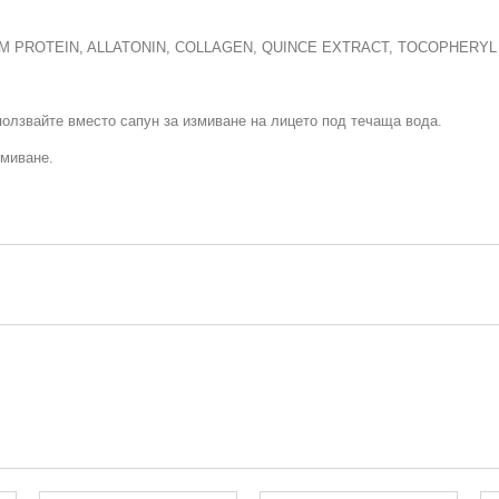
M PROTEIN, ALLATONIN, COLLAGEN, QUINCE EXTRACT, TOCOPHERYL
ползвайте вместо сапун за измиване на лицето под течаща вода.
тмиване.