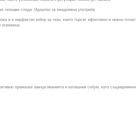
авя лепкави следи. Идеален за ежедневна употреба.
кожа и е перфектен избор за тези, които търсят ефективно и нежно почи
и освежена.
фективно премахва замърсяванията и излишния себум, като същевременн