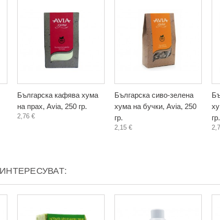
Българска кафява хума
Българска сиво-зелена
Бъ
на прах, Avia, 250 гр.
хума на бучки, Avia, 250
ху
2,76 €
гр.
гр.
2,15 €
2,
АИНТЕРЕСУВАТ: