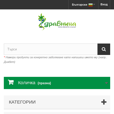
Вход
Български
*
Намери продукти за конкретно заболяване като напишеш името му (напр.:
Диабет)
Количка
(празна)
КАТЕГОРИИ