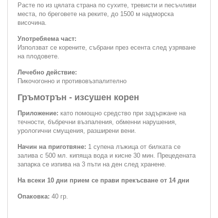
Расте по из цялата страна по сухите, тревисти и песъчливи
места, по бреговете на реките, до 1500 м надморска
височина.
Употребяема част:
Използват се корените, събрани през есента след узряване
на плодовете.
Лечебно действие:
Пикочогонно и противовъзпалително
Гръмотрън - изсушен корен
Приложение:
като помощно средство при задържане на
течности, бъбречни възпаления, обменни нарушения,
урологични смущения, разширени вени.
Начин на приготвяне:
1 супена лъжица от билката се
залива с 500 мл. кипяща вода и кисне 30 мин. Прецедената
запарка се изпива на 3 пъти на ден след хранене.
На всеки 10 дни прием се прави прекъсване от 14 дни
Опаковка:
40 гр.