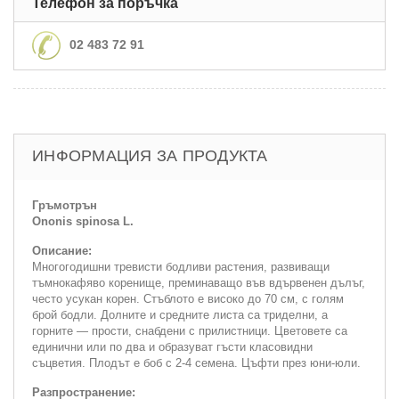
Телефон за поръчка
02 483 72 91
ИНФОРМАЦИЯ ЗА ПРОДУКТА
Гръмотрън
Ononis spinosa L.
Описание:
Многогодишни тревисти бодливи растения, развиващи
тъмнокафяво коренище, преминаващо във вдървенен дълъг,
често усукан корен. Стъблото е високо до 70 см, с голям
брой бодли. Долните и средните листа са триделни, а
горните — прости, снабдени с прилистници. Цветовете са
единични или по два и образуват гъсти класовидни
съцветия. Плодът е боб с 2-4 семена. Цъфти през юни-юли.
Разпространение: