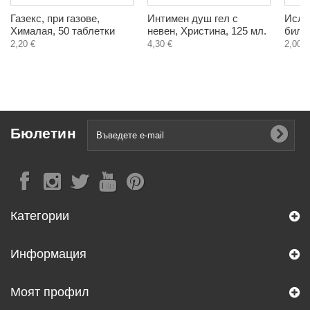
Газекс, при газове,
Интимен душ гел с
Исла
Хималая, 50 таблетки
невен, Христина, 125 мл.
билка
2,20 €
4,30 €
2,00 €
Бюлетин
Категории
Информация
Моят профил