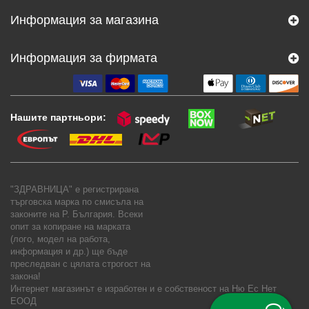
Информация за магазина
Информация за фирмата
Нашите партньори:
"ЗДРАВНИЦА" е регистрирана
търговска марка по смисъла на
законите на Р. България. Всеки
опит за копиране на марката
(лого, модел на работа,
информация и др.) ще бъде
преследван с цялата строгост на
закона!
Интернет магазинът е изработен и е собственост на
Ню Ес Нет
ЕООД