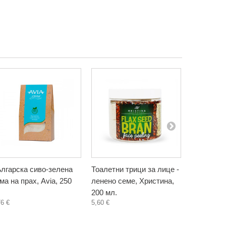
лгарска сиво-зелена
Тоалетни трици за лице -
Тоалетни 
ма на прах, Avia, 250
ленено семе, Христина,
пшеница, 
200 мл.
мл.
76 €
5,60 €
5,60 €