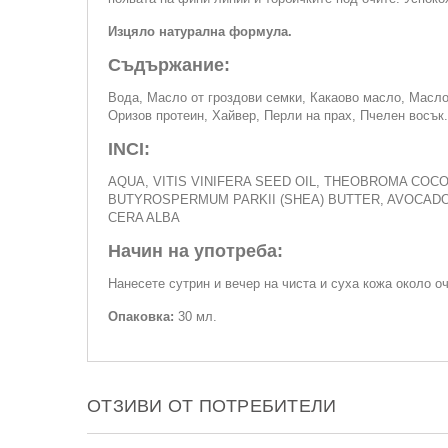
Изцяло натурална формула.
Съдържание:
Вода, Масло от гроздови семки, Какаово масло, Масло
Оризов протеин, Хайвер, Перли на прах, Пчелен восък.
INCI:
AQUA, VITIS VINIFERA SEED OIL, THEOBROMA COCO
BUTYROSPERMUM PARKII (SHEA) BUTTER, AVOCADO 
CERA ALBA
Начин на употреба:
Нанесете сутрин и вечер на чиста и суха кожа около оч
Опаковка:
30 мл.
ОТЗИВИ ОТ ПОТРЕБИТЕЛИ