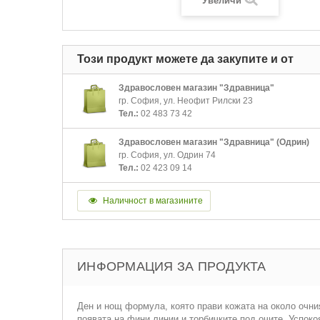
Увеличи
Този продукт можете да закупите и от
Здравословен магазин "Здравница"
гр. София, ул. Неофит Рилски 23
Тел.:
02 483 73 42
Здравословен магазин "Здравница" (Одрин)
гр. София, ул. Одрин 74
Тел.:
02 423 09 14
Наличност в магазините
ИНФОРМАЦИЯ ЗА ПРОДУКТА
Ден и нощ формула, която прави кожата на около очни
появата на фини линии и торбичките под очите. Успоко