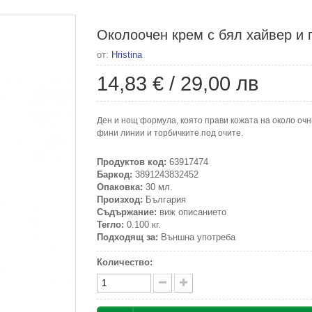
Околоочен крем с бял хайвер и п
от:
Hristina
14,83 €
/
29,00 лв
Ден и нощ формула, която прави кожата на около очн
фини линии и торбичките под очите.
Продуктов код:
63917474
Баркод:
3891243832452
Опаковка:
30 мл.
Произход:
България
Съдържание:
виж описанието
Тегло:
0.100 кг.
Подходящ за:
Външна употреба
Количество: