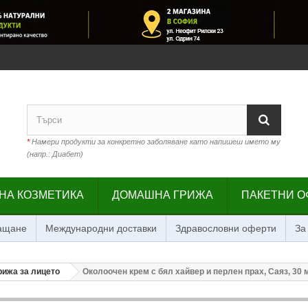
*
Намери продукти за конкретно заболяване като напишеш името му
(напр.: Диабет)
НА КОЗМЕТИКА
ДОМАШНА ГРИЖА
ПАКЕТНИ О
лащане
Международни доставки
Здравословни оферти
За
рижа за лицето
Околоочен крем с бял хайвер и перлен прах, Саяз, 30 