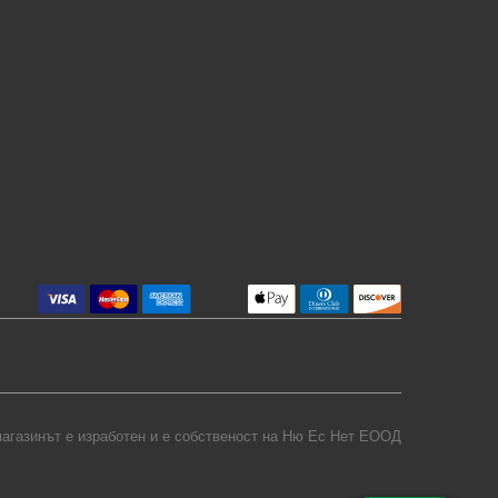
агазинът е изработен и е собственост на
Ню Ес Нет ЕООД