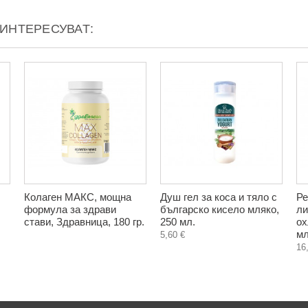
АИНТЕРЕСУВАТ:
Колаген МАКС, мощна
Душ гел за коса и тяло с
Ре
формула за здрави
българско кисело мляко,
ли
стави, Здравница, 180 гр.
250 мл.
ох
мл
5,60 €
16