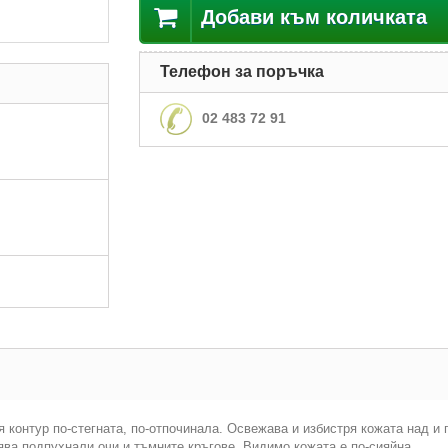
Добави към количката
Телефон за поръчка
02 483 72 91
я контур по-стегната, по-отпочинала. Освежава и избистря кожата над и
ява подпухнали очи и тъмните кръгове. Видимо кожата е по-сияйна.