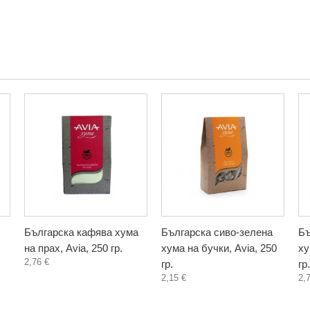
Българска кафява хума
Българска сиво-зелена
Бъ
на прах, Avia, 250 гр.
хума на бучки, Avia, 250
ху
2,76 €
гр.
гр.
2,15 €
2,