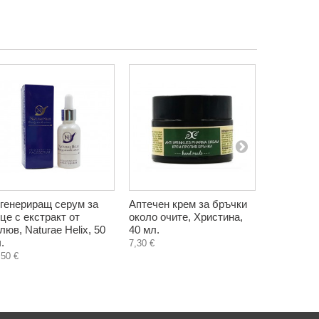
генериращ серум за
Аптечен крем за бръчки
Сок от бъ
це с екстракт от
около очите, Христина,
пресован, 
люв, Naturae Helix, 50
40 мл.
мл.
.
7,30 €
8,13 €
,50 €