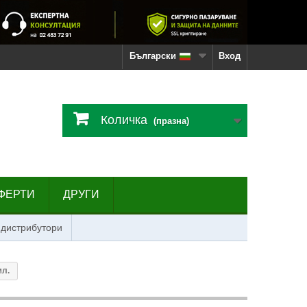
Български
Вход
Количка
(празна)
ФЕРТИ
ДРУГИ
 дистрибутори
мл.