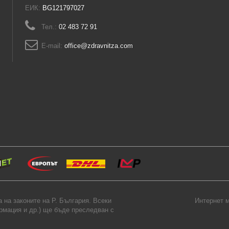
ЕИК:
BG121797027
Тел.:
02 483 72 91
E-mail:
office@zdravnitza.com
на законите на Р. България. Всеки
Интернет м
ормация и др.) ще бъде преследван с