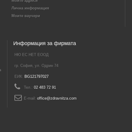
Моите адреси
Лична информация
Моите ваучери
Информация за фирмата
НЮ ЕС НЕТ ЕООД
гр. София, ул. Одрин 74
а
ЕИК:
BG121797027
Тел.:
02 483 72 91
E-mail:
office@zdravnitza.com