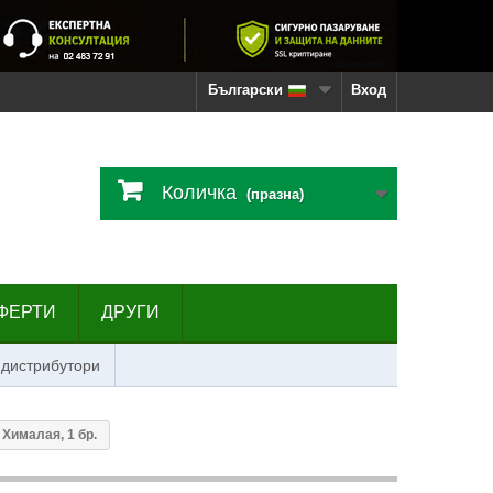
Български
Вход
Количка
(празна)
ФЕРТИ
ДРУГИ
 дистрибутори
Хималая, 1 бр.