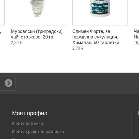
,
Мурсалски (триградски)
Спимен Форте, за
Ча
чай, стръкове, 20 гр.
нормална еякулация,
На
Хималая, 60 таблетки
2,80 €
16
2,70 €
Моят профил
Моите поръчки
Моите кредитни разписки