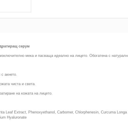
идратиращ серум
 изключително мека и пасваща идеално на лицето. Обогатена с натуралн
 с акнето.
жата чиста и света.
атиране на кожата на лицето.
hta Leaf Extract, Phenoxyethanol, Carbomer, Chlorphenesin, Curcuma Longa 
dium Hyaluronate