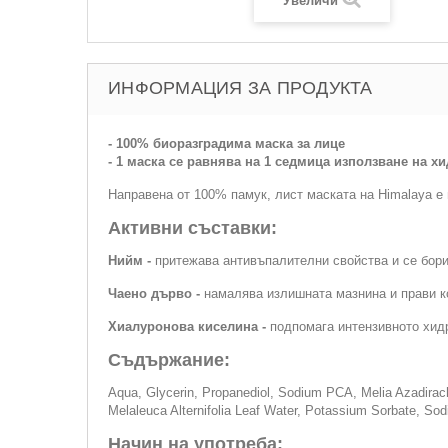
Увеличи
ИНФОРМАЦИЯ ЗА ПРОДУКТА
- 100% биоразградима маска за лице
- 1 маска се равнява на 1 седмица използване на х
Направена от 100% памук, лист маската на Himalaya е
Активни съставки:
Нийм -
притежава антивъпалителни свойства и се бори
Чаено дърво -
намалява излишната мазнина и прави ко
Хиалуронова киселинa -
подпомага интензивното хидр
Съдържание:
Aqua, Glycerin, Propanediol, Sodium PCA, Melia Azadirac
Melaleuca Alternifolia Leaf Water, Potassium Sorbate, So
Начин на употреба: