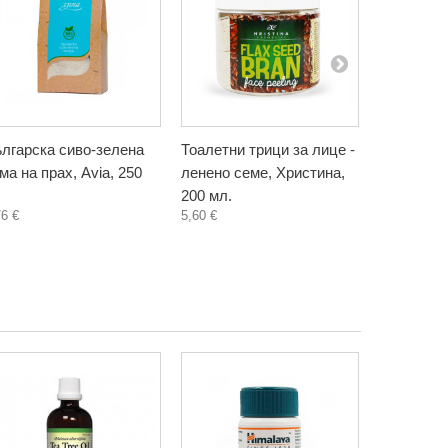
лгарска сиво-зелена
Тоалетни трици за лице -
Тоалетни 
ма на прах, Avia, 250
ленено семе, Христина,
пшеница, 
200 мл.
мл.
76 €
5,60 €
5,60 €