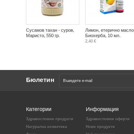
Сусамов тахан - суров,
Лимон, етерично масло
Маристо, 550 гр.
Биохерба, 10 мл.
2,40 €
Бюлетин
Категории
Информация
Здравословни продукти
Здравословни оферти
Натурална козметика
Нови продукти