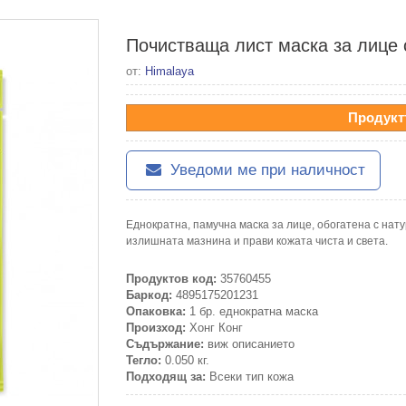
Почистваща лист маска за лице 
от:
Himalaya
Продукт
Уведоми ме при наличност
Еднократна, памучна маска за лице, обогатена с нат
излишната мазнина и прави кожата чиста и света.
Продуктов код:
35760455
Баркод:
4895175201231
Опаковка:
1 бр. еднократна маска
Произход:
Хонг Конг
Съдържание:
виж описанието
Тегло:
0.050 кг.
Подходящ за:
Всеки тип кожа