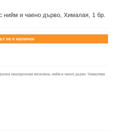
с нийм и чаено дърво, Хималая, 1 бр.
ът не е наличен
урална хиалуронова киселина, нийм и чаено дърво. Намалява