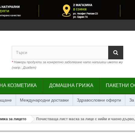
*
Намери продукти за конкретно заболяване като напишеш името му
(напр.: Диабет)
НА КОЗМЕТИКА
ДОМАШНА ГРИЖА
ПАКЕТНИ О
лащане
Международни доставки
Здравословни оферти
За
рижа за лицето
Почистваща лист маска за лице с нийм и чаено дърво, 