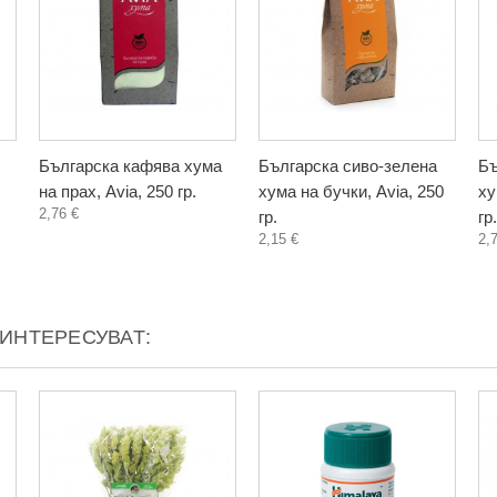
Българска кафява хума
Българска сиво-зелена
Бъ
на прах, Avia, 250 гр.
хума на бучки, Avia, 250
ху
2,76 €
гр.
гр.
2,15 €
2,
АИНТЕРЕСУВАТ: