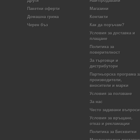
Други
Най-продавани
Пакетни оферти
Магазини
Домашна грижа
Контакти
Черен бъз
Как да поръчам?
Условия за доставка и
плащане
Политика за
поверителност
За търговци и
дистрибутори
Партньорска програма з
производители,
вносители и марки
Условия за ползване
За нас
Често задавани въпроси
Условия за връщане,
отказ и рекламации
Политика за Бисквитки
Международни доставки