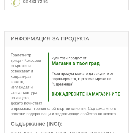
02 483 72 91
ИНФОРМАЦИЯ ЗА ПРОДУКТА
Тоалетнитр
купи този продукт от
трици - Кокосови
Магазин в твоя град
стърготини
освежават и
Този продукт можете да закупите от
хидратират
партньорската, търговска мрежа на
кожата,
“Здравница”
изглаждат и
стягат контура
ВИЖ АДРЕСИТЕ НА МАГАЗИНИТЕ
на лицето,
докато почистват
и премахват горния слой мъртви клиенти. Съдържа много
полезни подхранващи и хидратиращи свойства на кожата.
Съдържание (INCI):