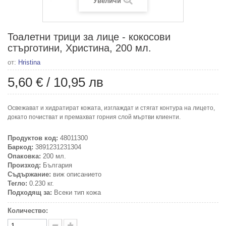
Увеличи
Тоалетни трици за лице - кокосови
стърготини, Христина, 200 мл.
от:
Hristina
5,60 €
/
10,95 лв
Освежават и хидратират кожата, изглаждат и стягат контура на лицето,
докато почистват и премахват горния слой мъртви клиенти.
Продуктов код:
48011300
Баркод:
3891231231304
Опаковка:
200 мл.
Произход:
България
Съдържание:
виж описанието
Тегло:
0.230 кг.
Подходящ за:
Всеки тип кожа
Количество: