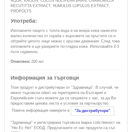
AQUA, KAOLIN, COCOS NUCIFERA BRAN, CHAMOMILLA
RECUTITTA EXTRACT, HUMULUS LUPULUS EXTRACT,
PROPOLYS
Употреба:
Изплакнете лицето с топла вода и на мокра кожа нанесете
малко количество от скраба с върховете на пръстите си и
обтрийте цялото лице нежно с кръгови движения. След това
изплакнете и ще разкриете по-гладка кожа. Използвайте 2-3
пъти седмично.
Опаковка:
200 мл.
Информация за търговци
Този продукт е дистрибутиран от "Здравница". В случай, че
имате търговски обект на територията на България и
Европейския съюз можете да се свържете с нас, за да Ви
предоставим ценова листа и условия за партньорство.
Повече информация намерете в
.
"За дистрибутори"
"Здравница" е регистрирана търговска марка собственост на
"Ню Ес Нет" ЕООД. Предлаганите от нас продукти са със