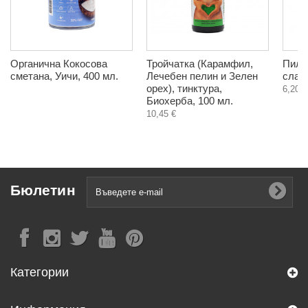
Органична Кокосова
Тройчатка (Карамфил,
Пилин
сметана, Уичи, 400 мл.
Лечебен пелин и Зелен
слад
орех), тинктура,
6,20 €
Биохерба, 100 мл.
10,45 €
Бюлетин
Категории