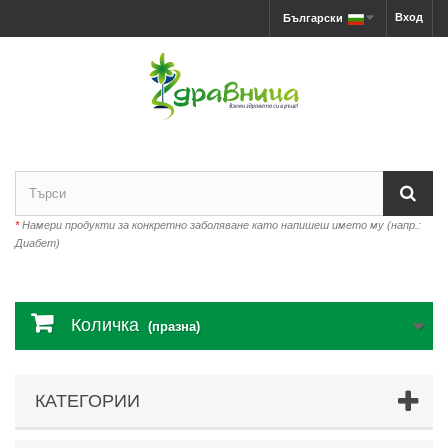
Вход
Български
*
Намери продукти за конкретно заболяване като напишеш името му (напр.:
Диабет)
Количка
(празна)
КАТЕГОРИИ