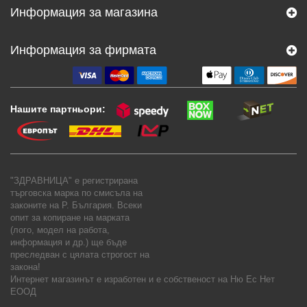
Информация за магазина
Информация за фирмата
Нашите партньори:
"ЗДРАВНИЦА" е регистрирана
търговска марка по смисъла на
законите на Р. България. Всеки
опит за копиране на марката
(лого, модел на работа,
информация и др.) ще бъде
преследван с цялата строгост на
закона!
Интернет магазинът е изработен и е собственост на
Ню Ес Нет
ЕООД