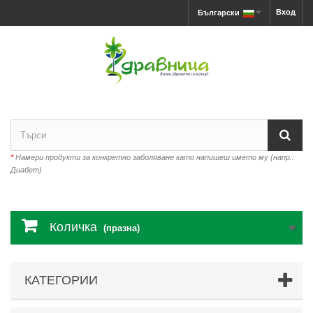
Вход
Български
*
Намери продукти за конкретно заболяване като напишеш името му (напр.:
Диабет)
Количка
(празна)
КАТЕГОРИИ