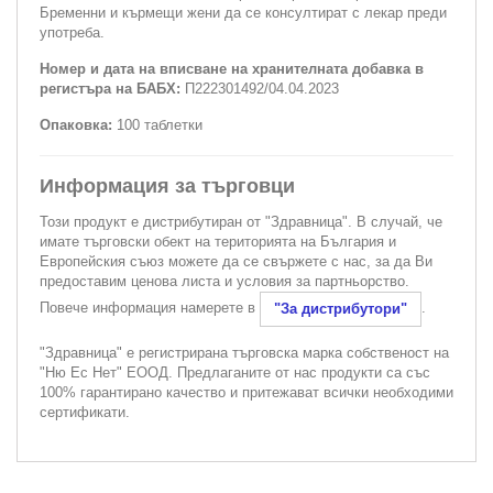
Бременни и кърмещи жени да се консултират с лекар преди
употреба.
Номер и дата на вписване на хранителната добавка в
регистъра на БАБХ:
П222301492/04.04.2023
Опаковка:
100 таблетки
Информация за търговци
Този продукт е дистрибутиран от "Здравница". В случай, че
имате търговски обект на територията на България и
Европейския съюз можете да се свържете с нас, за да Ви
предоставим ценова листа и условия за партньорство.
Повече информация намерете в
.
"За дистрибутори"
"Здравница" е регистрирана търговска марка собственост на
"Ню Ес Нет" ЕООД. Предлаганите от нас продукти са със
100% гарантирано качество и притежават всички необходими
сертификати.