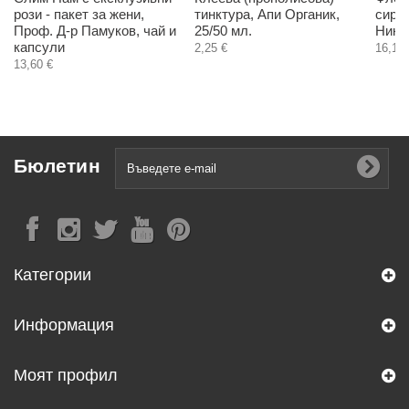
рози - пакет за жени,
тинктура, Апи Органик,
сироп
Проф. Д-р Памуков, чай и
25/50 мл.
Никсе
капсули
2,25 €
16,11 
13,60 €
Бюлетин
Категории
Информация
Моят профил