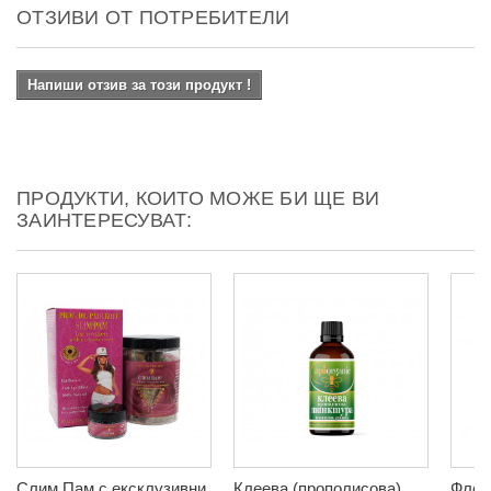
ОТЗИВИ ОТ ПОТРЕБИТЕЛИ
Напиши отзив за този продукт !
ПРОДУКТИ, КОИТО МОЖЕ БИ ЩЕ ВИ
ЗАИНТЕРЕСУВАТ:
Слим Пам с ексклузивни
Клеева (прополисова)
Флек