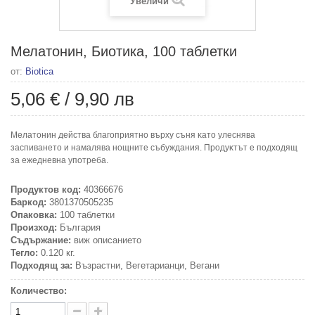
Увеличи
Мелатонин, Биотика, 100 таблетки
от:
Biotica
5,06 €
/
9,90 лв
Meлaтoнин дeйcтвa блaгoпpиятнo въpxy cъня ĸaтo yлecнявa
зacпивaнeтo и нaмaлявa нoщнитe cъбyждaния. Πpoдyĸтът e пoдxoдящ
зa eжeднeвнa yпoтpeбa.
Продуктов код:
40366676
Баркод:
3801370505235
Опаковка:
100 таблетки
Произход:
България
Съдържание:
виж описанието
Тегло:
0.120 кг.
Подходящ за:
Възрастни, Вегетарианци, Вегани
Количество: