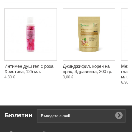
Интимен душ гел с роза,
Джинджифил, корен на
Мехл
Христина, 125 мл.
прах, Здравница, 200 гр.
глава
мл.
4,30 €
3,00 €
6,90 €
Бюлетин