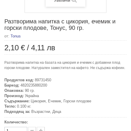
Увеличи
Разтворима напитка с цикория, ечемик и
горски плодове, Тонус, 90 гр.
от:
Tonus
2,10 €
/
4,11 лв
Разтворима напитка на базата на цикория и ечемик с добавени плод
горски плодове. Натурален заместител на кафето. Не съдържа кофеин.
Продуктов код:
89731450
Баркод:
4820235880200
Опаковка:
90 гр.
Произход:
Украйна
Съдържание:
Цикория, Ечемик, Горски плодове
Тегло:
0.100 кг.
Подходящ за:
Възрастни, Деца
Количество: