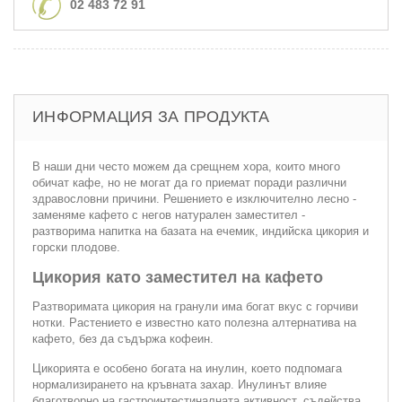
02 483 72 91
ИНФОРМАЦИЯ ЗА ПРОДУКТА
В наши дни често можем да срещнем хора, които много
обичат кафе, но не могат да го приемат поради различни
здравословни причини. Решението е изключително лесно -
заменяме кафето с негов натурален заместител -
разтворима напитка на базата на ечемик, индийска цикория и
горски плодове.
Цикория като заместител на кафето
Разтворимата цикория на гранули има богат вкус с горчиви
нотки. Растението е известно като полезна алтернатива на
кафето, без да съдържа кофеин.
Цикорията е особено богата на инулин, което подпомага
нормализирането на кръвната захар. Инулинът влияе
благотворно на гастроинтестиналната активност, съдейства