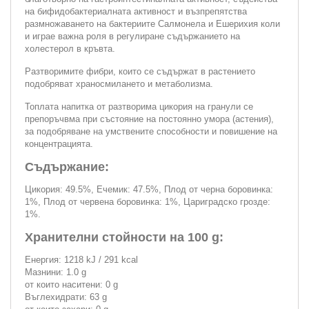
на бифидобактериалната активност и възпрепятства
размножаването на бактериите Салмонела и Ешерихия коли
и играе важна роля в регулиране съдържанието на
холестерол в кръвта.
Разтворимите фибри, които се съдържат в растението
подобряват храносмилането и метаболизма.
Топлата напитка от разтворима цикория на гранули се
препоръчвма при състояние на постоянно умора (астения),
за подобряване на умствените способности и повишение на
концентрацията.
Съдържание:
Цикория: 49.5%, Ечемик: 47.5%, Плод от черна боровинка:
1%, Плод от червена боровинка: 1%, Цариградско грозде:
1%.
Хранителни стойности на 100 g:
Енергия: 1218 kJ / 291 kcal
Мазнини: 1.0 g
от които наситени: 0 g
Въглехидрати: 63 g