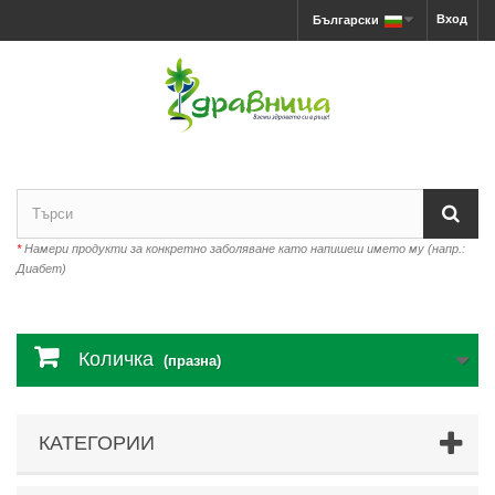
Вход
Български
*
Намери продукти за конкретно заболяване като напишеш името му (напр.:
Диабет)
Количка
(празна)
КАТЕГОРИИ