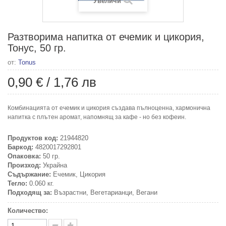
Увеличи
Разтворима напитка от ечемик и цикория,
Тонус, 50 гр.
от:
Tonus
0,90 €
/
1,76 лв
Комбинацията от ечемик и цикория създава пълноценна, хармонична
напитка с плътен аромат, напомнящ за кафе - но без кофеин.
Продуктов код:
21944820
Баркод:
4820017292801
Опаковка:
50 гр.
Произход:
Украйна
Съдържание:
Ечемик, Цикория
Тегло:
0.060 кг.
Подходящ за:
Възрастни, Вегетарианци, Вегани
Количество: