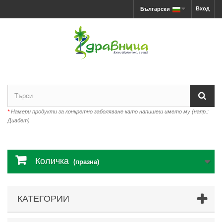
Вход
Български
*
Намери продукти за конкретно заболяване като напишеш името му (напр.:
Диабет)
Количка
(празна)
КАТЕГОРИИ