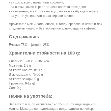
- за хора, които намаляват кофеина;
- за онези, които търсят по-лека напитка през деня;
- за моменти, когато искаш вкус, но не и възбуждащ ефект;
- за уютни утрини или релаксиращи вечери;
Ароматът е мек и балансиран, с топли препечени нотки и лек
сладникав нюанс – без горчивината, присъща на кафето.
Съдържание:
Ечемик 75%, Цикория 25%.
Хранителни стойности на 100 g:
Енергия: 1598 kJ / 382 kcal
Мазнини: 1.6 g
от които наситени: 0 g
Въглехидрати: 75-80 g
от които захари: 0 g
Протеини: 9-12 g|
Сол: 0 g
Начин на употреба:
Залейте 2 ч.л. от напитката със 150 мл. гореща вода или
мляко. Може да се подслажда с подсладител по избор.