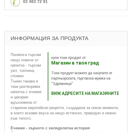
02 483 72 91
ИНФОРМАЦИЯ ЗА ПРОДУКТА
Понякога търсим
купи този продукт от
нещо повече от
Магазин в твоя град
напитка - търсим
уют, топлина,
Този продукт можете да закупите от
спомен.
партньорската, търговска мрежа на
Тъкмо такава е
“Здравница”
тази разтворима
напитка с ечемик
ВИЖ АДРЕСИТЕ НА МАГАЗИНИТЕ
и цикория:
вдъхновена от
старинни европейски рецепти, създадена за онези моменти,
в които искаме вкуса на нещо истинско, природно и нежно
към тялото.
Ечемик - зърното с хилядолетна история