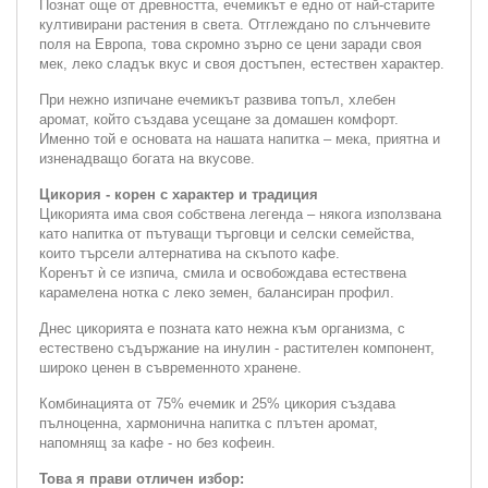
Познат още от древността, ечемикът е едно от най-старите
култивирани растения в света. Отглеждано по слънчевите
поля на Европа, това скромно зърно се цени заради своя
мек, леко сладък вкус и своя достъпен, естествен характер.
При нежно изпичане ечемикът развива топъл, хлебен
аромат, който създава усещане за домашен комфорт.
Именно той е основата на нашата напитка – мека, приятна и
изненадващо богата на вкусове.
Цикория - корен с характер и традиция
Цикорията има своя собствена легенда – някога използвана
като напитка от пътуващи търговци и селски семейства,
които търсели алтернатива на скъпото кафе.
Коренът ѝ се изпича, смила и освобождава естествена
карамелена нотка с леко земен, балансиран профил.
Днес цикорията е позната като нежна към организма, с
естествено съдържание на инулин - растителен компонент,
широко ценен в съвременното хранене.
Комбинацията от 75% ечемик и 25% цикория създава
пълноценна, хармонична напитка с плътен аромат,
напомнящ за кафе - но без кофеин.
Това я прави отличен избор: