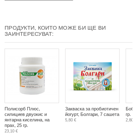
ПРОДУКТИ, КОИТО МОЖЕ БИ ЩЕ ВИ
ЗАИНТЕРЕСУВАТ:
Полисорб Плюс,
Закваска за пробиотичен
Боб М
силициев двуокис и
йогурт, Болгари, 7 сашета
гр.
янтарна киселина, на
5,80 €
2,80 €
прах, 25 гр.
23,10 €