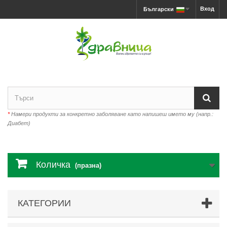
Вход
Български
*
Намери продукти за конкретно заболяване като напишеш името му (напр.:
Диабет)
Количка
(празна)
КАТЕГОРИИ