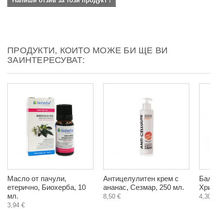
Напиши отзив за този продукт !
ПРОДУКТИ, КОИТО МОЖЕ БИ ЩЕ ВИ
ЗАИНТЕРЕСУВАТ:
Масло от пачули,
Антицелулитен крем с
Балса
етерично, Биохерба, 10
ананас, Сезмар, 250 мл.
Христ
мл.
8,50 €
4,30 €
3,94 €