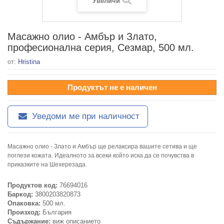
Увеличи
Масажно олио - Амбър и Злато,
професионална серия, Сезмар, 500 мл.
от:
Hristina
Продуктът не е наличен
Уведоми ме при наличност
Масажно олио - Злато и Амбър ще релаксира вашите сетива и ще
поглези кожата. Идеалното за всеки който иска да се почувства в
приказките на Шехерезада.
Продуктов код:
76694016
Баркод:
3800203820873
Опаковка:
500 мл.
Произход:
България
Съдържание:
виж описанието