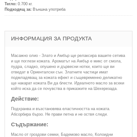
Тегло:
0.700 кг.
Подходящ за:
Външна употреба
ИНФОРМАЦИЯ ЗА ПРОДУКТА
Масажно олио - Злато и Амбър ще релаксира вашите сетива
и ще поглези кожата. Ароматът на Амбър е микс от смола,
пудра, сладко, опушено и дървесни нотки, които ще ви
отведат в Ориенталски сън. Златните частици имат
подмладяващ за кожата ефект и същевременно деликатно
ще накарат кожата Ви да блести. Идеалното масло за всеки
който иска да се почувства в приказките на Шехерезада.
Действие:
Подхранва и възстановява еластичността на кожата.
Абсорбира бързо. Не прави петна и не оствя следи.
Съдържание:
Масло от гроздови семки, Бадемово масло, Колоидни