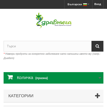
Вход
Български
*
Намери продукти за конкретно заболяване като напишеш името му (напр.:
Диабет)
Количка
(празна)
КАТЕГОРИИ