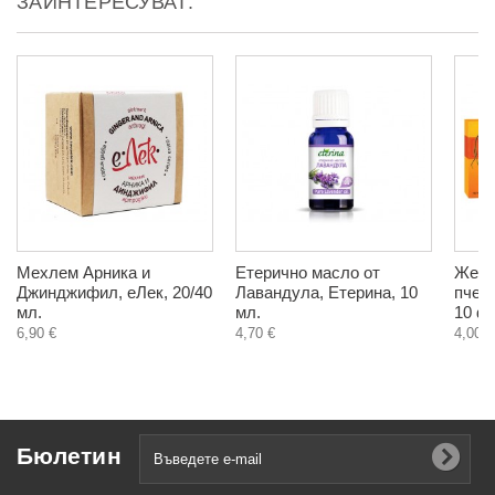
ЗАИНТЕРЕСУВАТ:
Мехлем Арника и
Етерично масло от
Женш
Джинджифил, еЛек, 20/40
Лавандула, Етерина, 10
пчел
мл.
мл.
10 ф
6,90 €
4,70 €
4,00 €
Бюлетин