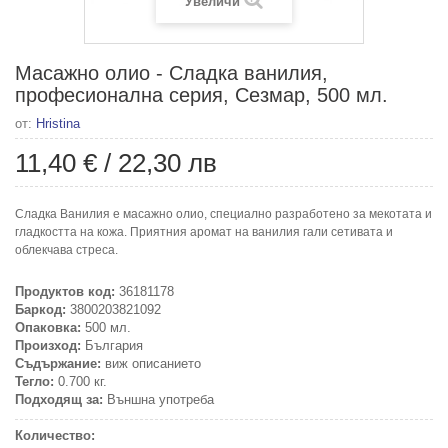
Увеличи
Масажно олио - Сладка ванилия,
професионална серия, Сезмар, 500 мл.
от:
Hristina
11,40 €
/
22,30 лв
Сладка Ванилия е масажно олио, специално разработено за мекотата и
гладкостта на кожа. Приятния аромат на ванилия гали сетивата и
облекчава стреса.
Продуктов код:
36181178
Баркод:
3800203821092
Опаковка:
500 мл.
Произход:
България
Съдържание:
виж описанието
Тегло:
0.700 кг.
Подходящ за:
Външна употреба
Количество: