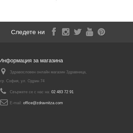
Следете ни
Информация за магазина
Здравословен онлайн магазин Здравница,
гр. София, ул. Одрин 74
Свържете се с нас на:
02 483 72 91
E-mail:
office@zdravnitza.com