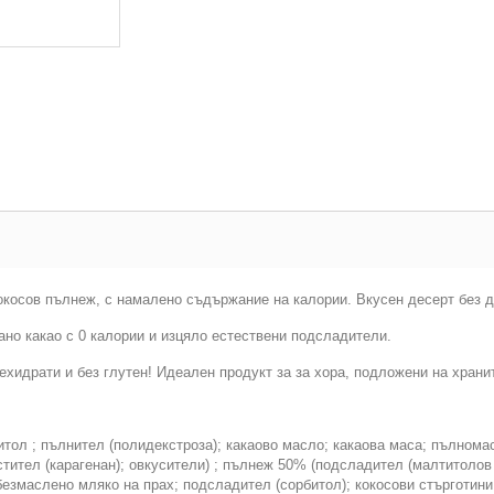
косов пълнеж, с намалено съдържание на калории. Вкусен десерт без д
но какао с 0 калории и изцяло естествени подсладители.
хидрати и без глутен! Идеален продукт за за хора, подложени на храни
ол ; пълнител (полидекстроза); какаово масло; какаова маса; пълнома
стител (карагенан); овкусители) ; пълнеж 50% (подсладител (малтитолов
езмаслено мляко на прах; подсладител (сорбитол); кокосови стърготини 