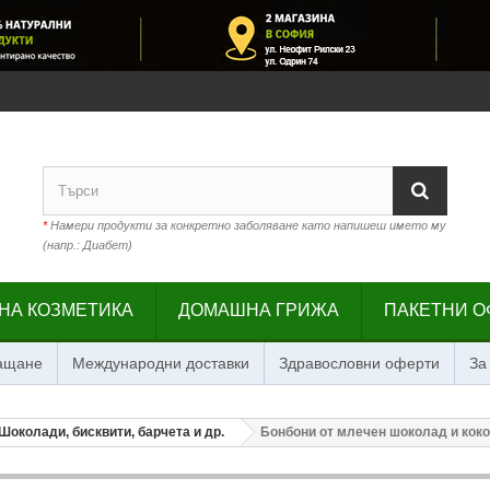
*
Намери продукти за конкретно заболяване като напишеш името му
(напр.: Диабет)
НА КОЗМЕТИКА
ДОМАШНА ГРИЖА
ПАКЕТНИ О
лащане
Международни доставки
Здравословни оферти
За
Шоколади, бисквити, барчета и др.
Бонбони от млечен шоколад и кокос,