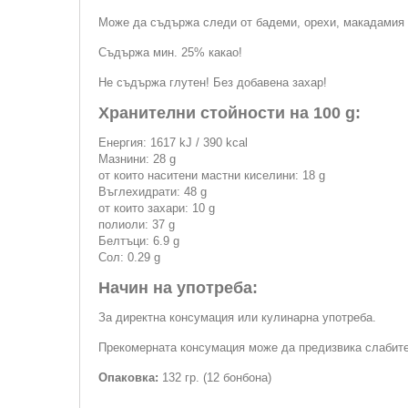
Може да съдържа следи от бадеми, орехи, макадамия 
Съдържа мин. 25% какао!
Не съдържа глутен! Без добавена захар!
Хранителни стойности на 100 g:
Енергия: 1617 kJ / 390 kcal
Мазнини: 28 g
от които наситени мастни киселини: 18 g
Въглехидрати: 48 g
от които захари: 10 g
полиоли: 37 g
Белтъци: 6.9 g
Сол: 0.29 g
Начин на употреба:
За директна консумация или кулинарна употреба.
Прекомерната консумация може да предизвика слабите
Опаковка:
132 гр. (12 бонбона)