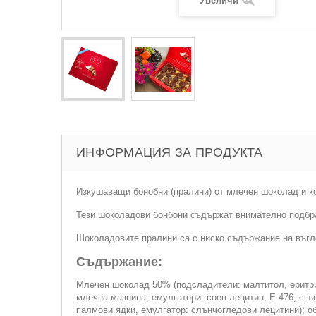
Увеличи
ИНФОРМАЦИЯ ЗА ПРОДУКТА
Изкушаващи бонобни (пралини) от млечен шоколад и ко
Тези шоколадови бонбони съдържат внимателно подбра
Шоколадовите пралини са с ниско съдържание на въгле
Съдържание:
Млечен шоколад 50% (подсладители: малтитол, еритрит
млечна мазнина; емулгатори: соев лецитин, Е 476; сгъ
палмови ядки, емулгатор: слънчогледови лецитини); об