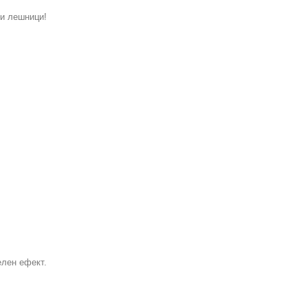
и лешници!
лен ефект.