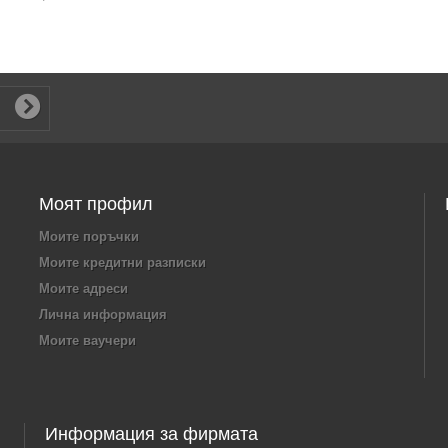
Моят профил
Моите поръчки
Моите кредитни разписки
Моите адреси
Лична информация
Моите ваучери
Информация за фирмата