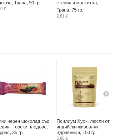
ктоза, Трапа, 90 гр.
стевия и малтитол,
стевия и 
50 €
Трапа, 75 гр.
Трапа, 75 
2,81 €
2,81 €
ни черен шоколад със
Псилиум Хуск, люспи от
Конфитюр 
евия - горски плодове,
индийски живовляк,
добавена 
ррас, 35 гр.
Здравница, 150 гр.
Кескин, 29
5,00 €
2,76 €