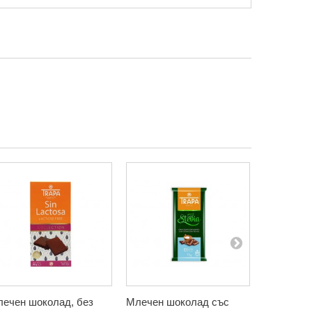
ечен шоколад, без
Млечен шоколад със
Тъмен шо