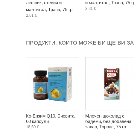
лешник, стевия и
и малтитол, Трапа, 75 г
2,81 €
малтитол, Трапа, 75 гр.
2,81 €
ПРОДУКТИ, КОИТО МОЖЕ БИ ЩЕ ВИ З
Ко-Ензим Q10, Биовита,
Млечен шоколад с
60 капсули
бадеми, без добавена
захар, Торрас, 75 гр.
18,60 €