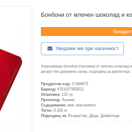
Бонбони от млечен шоколад и кок
Продукт
Уведоми ме при наличност
Изкушаващи бонобни (пралини) от млечен шоколад и 
десерт без добавена захар, подходящ за диабетици.
Продуктов код:
27444673
Баркод:
4751027950521
Опаковка:
132 гр.
Произход:
Латвия
Съдържание:
виж описанието
Тегло:
0.150 кг.
Подходящ за:
Възрастни, Деца, Диабетици