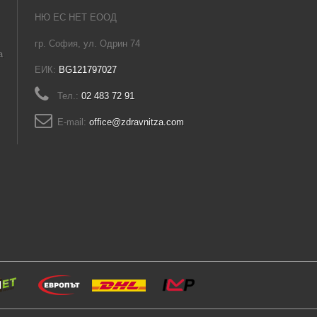
НЮ ЕС НЕТ ЕООД
гр. София, ул. Одрин 74
а
ЕИК:
BG121797027
Тел.:
02 483 72 91
E-mail:
office@zdravnitza.com