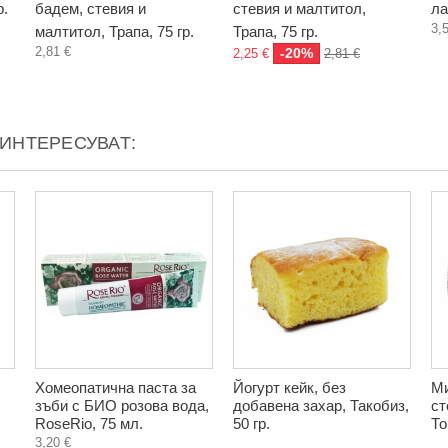
р.
бадем, стевия и
стевия и малтитол,
ла
3,
малтитол, Трапа, 75 гр.
Трапа, 75 гр.
2,81 €
-20%
2,25 €
2,81 €
АИНТЕРЕСУВАТ:
Хомеопатична паста за
Йогурт кейк, без
Ми
зъби с БИО розова вода,
добавена захар, Такобиз,
ст
RoseRio, 75 мл.
50 гр.
То
3,20 €