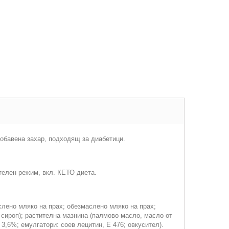
обавена захар, подходящ за диабетици.
телен режим, вкл. КЕТО диета.
слено мляко на прах; обезмаслено мляко на прах;
 сироп); растителна мазнина (палмово масло, масло от
3,6%; емулгатори: соев лецитин, Е 476; овкусител).