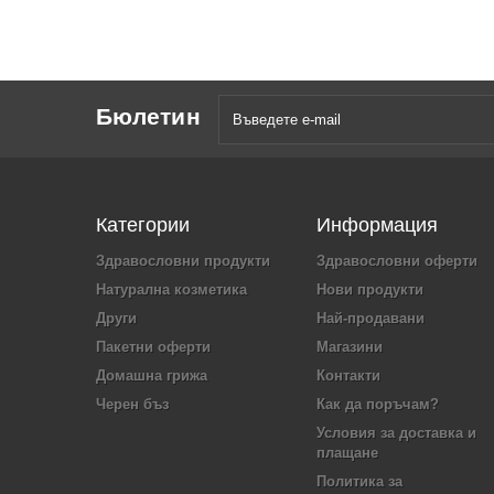
Бюлетин
Категории
Информация
Здравословни продукти
Здравословни оферти
Натурална козметика
Нови продукти
Други
Най-продавани
Пакетни оферти
Магазини
Домашна грижа
Контакти
Черен бъз
Как да поръчам?
Условия за доставка и
плащане
Политика за