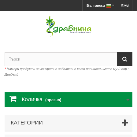
Вход
Български
*
Намери продукти за конкретно заболяване като напишеш името му (напр.:
Диабет)
Количка
(празна)
КАТЕГОРИИ