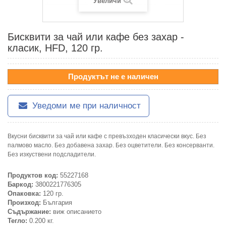
Увеличи
Бисквити за чай или кафе без захар -
класик, HFD, 120 гр.
Продуктът не е наличен
Уведоми ме при наличност
Вкусни бисквити за чай или кафе с превъзходен класически вкус. Без
палмово масло. Без добавена захар. Без оцветители. Без консерванти.
Без изкуствени подсладители.
Продуктов код:
55227168
Баркод:
3800221776305
Опаковка:
120 гр.
Произход:
България
Съдържание:
виж описанието
Тегло:
0.200 кг.