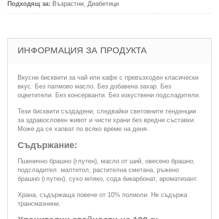
Подходящ за:
Възрастни, Диабетици
ИНФОРМАЦИЯ ЗА ПРОДУКТА
Вкусни бисквити за чай или кафе с превъзходен класически
вкус. Без палмово масло. Без добавена захар. Без
оцветители. Без консерванти. Без изкуствени подсладители.
Тези бисквити създадени, следвайки световните тенденции
за здравословен живот и чисти храни без вредни съставки.
Може да се хапват по всяко време на деня.
Съдържание:
Пшенично брашно (глутен), масло от ший, овесено брашно,
подсладител: малтитол, растителна сметана, ръжено
брашно (глутен), сухо мляко, сода бикарбонат, ароматизант.
Храна, съдържаща повече от 10% полиоли. Не съдържа
трансмазнини.