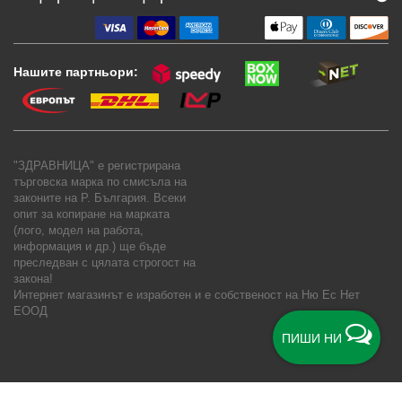
Нашите партньори:
"ЗДРАВНИЦА" е регистрирана
търговска марка по смисъла на
законите на Р. България. Всеки
опит за копиране на марката
(лого, модел на работа,
информация и др.) ще бъде
преследван с цялата строгост на
закона!
Интернет магазинът е изработен и е собственост на
Ню Ес Нет
ЕООД
ПИШИ НИ