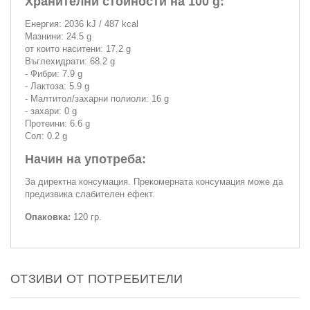
Хранителни стойности на 100 g:
Енергия: 2036 kJ / 487 kcal
Мазнини: 24.5 g
от които наситени: 17.2 g
Въглехидрати: 68.2 g
- Фибри: 7.9 g
- Лактоза: 5.9 g
- Малтитол/захарни полиоли: 16 g
- захари: 0 g
Протеини: 6.6 g
Сол: 0.2 g
Начин на употреба:
За директна консумация. Прекомерната консумация може да
предизвика слабителен ефект.
Опаковка:
120 гр.
ОТЗИВИ ОТ ПОТРЕБИТЕЛИ