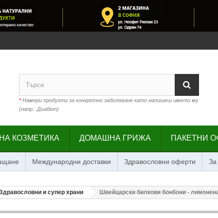
*
Намери продукти за конкретно заболяване като напишеш името му
(напр.: Диабет)
НА КОЗМЕТИКА
ДОМАШНА ГРИЖА
ПАКЕТНИ О
лащане
Международни доставки
Здравословни оферти
За
Здравословни и супер храни
Швейцарски билкови бонбони - лимонена 