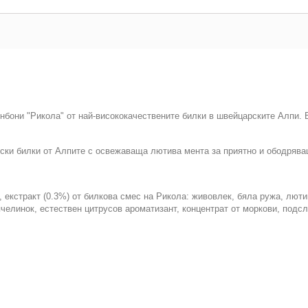
нбони "Рикола" от най-висококачествените билки в швейцарските Алпи. Б
рски билки от Алпите с освежаваща лютива мента за приятно и ободрява
 екстракт (0.3%) от билкова смес на Рикола: живовлек, бяла ружа, люти
пчелинок, естествен цитрусов ароматизант, концентрат от моркови, подсл