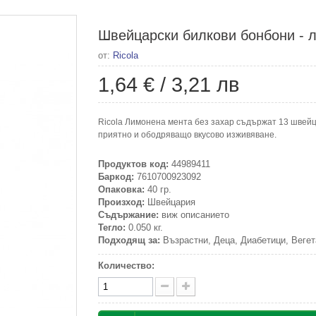
Швейцарски билкови бонбони - л
от:
Ricola
1,64 €
/
3,21 лв
Ricola Лимонена мента без захар съдържат 13 швейц
приятно и ободряващо вкусово изживяване.
Продуктов код:
44989411
Баркод:
7610700923092
Опаковка:
40 гр.
Произход:
Швейцария
Съдържание:
виж описанието
Тегло:
0.050 кг.
Подходящ за:
Възрастни, Деца, Диабетици, Вегет
Количество: