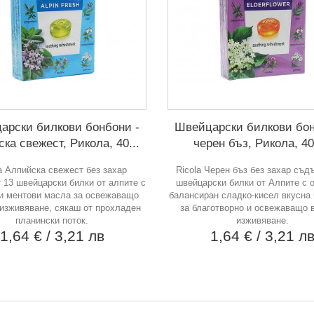
арски билкови бонбони -
Швейцарски билкови бон
ка свежест, Рикола, 40...
черен бъз, Рикола, 40
a Алпийска свежест без захар
Ricola Черен бъз без захар съд
 13 швейцарски билки от алпите с
швейцарски билки от Алпите с 
и ментови масла за освежаващо
балансиран сладко-кисел вкусна 
 изживяване, сякаш от прохладен
за благотворно и освежаващо 
планински поток.
изживяване.
1,64 €
/ 3,21 лв
1,64 €
/ 3,21 л