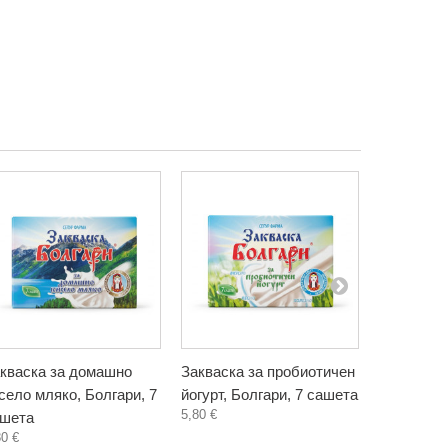
кваска за домашно
Закваска за пробиотичен
Грахов пр
село мляко, Болгари, 7
йогурт, Болгари, 7 сашета
Биониа, 20
5,80 €
4,50 €
шета
80 €