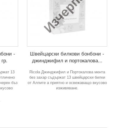
Изчерпан
бони -
Швейцарски билкови бонбони -
 гр.
джинджифил и портокалова...
ържат 13
Ricola Джинджифил и Портокалова мента
отличено
без захар съдържат 13 швейцарски билки
черен бъз
от Алпите а приятно и освежаващо вкусово
вкусово
изживяване.
в