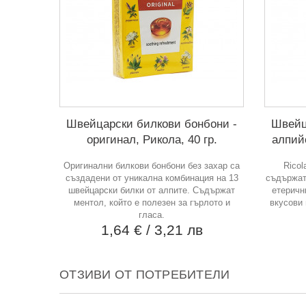
Швейцарски билкови бонбони -
Швейц
оригинал, Рикола, 40 гр.
алпийс
Оригинални билкови бонбони без захар са
Ricol
създадени от уникална комбинация на 13
съдържат
швейцарски билки от алпите. Съдържат
етеричн
ментол, който е полезен за гърлото и
вкусови
гласа.
1,64 €
/ 3,21 лв
ОТЗИВИ ОТ ПОТРЕБИТЕЛИ