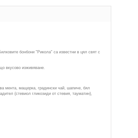
илковите бонбони "Рикола" са известни в цял свят с
що вкусово изживяване.
ва мента, мащерка, градински чай, шапиче, бял
адител (стевиол гликозиди от стевия, тауматин),