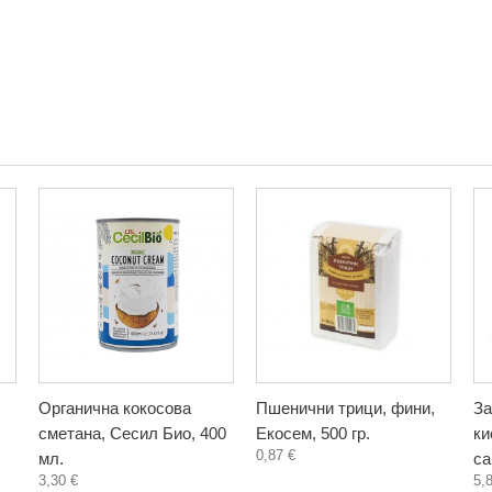
Органична кокосова
Пшенични трици, фини,
За
сметана, Сесил Био, 400
Екосем, 500 гр.
ки
0,87 €
мл.
са
3,30 €
5,