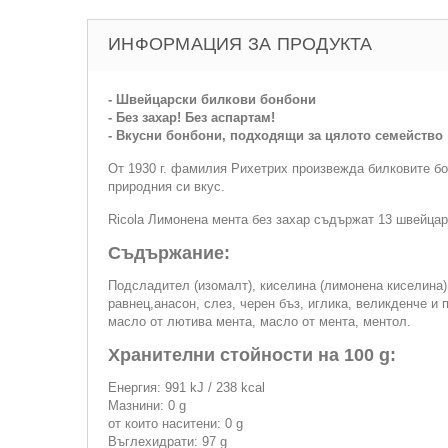
ИНФОРМАЦИЯ ЗА ПРОДУКТА
- Швейцарски билкови бонбони
- Без захар! Без аспартам!
- Вкусни бонбони, подходящи за цялото семейство
От 1930 г. фамилия Рихетрих произвежда билковите бо
природния си вкус.
Ricola Лимонена мента без захар съдържат 13 швейца
Съдържание:
Подсладител (изомалт), киселина (лимонена киселина),
равнец,анасон, слез, черен бъз, иглика, великденче и 
масло от лютива мента, масло от мента, ментол.
Хранителни стойности на 100 g:
Енергия: 991 kJ / 238 kcal
Мазнини: 0 g
от които наситени: 0 g
Въглехидрати: 97 g