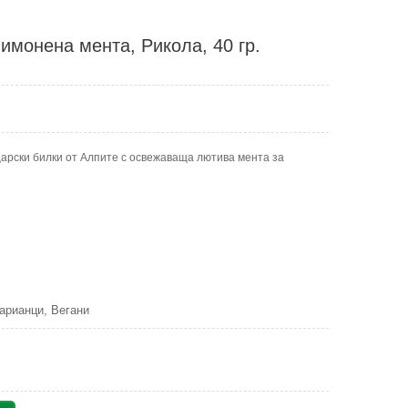
имонена мента, Рикола, 40 гр.
арски билки от Алпите с освежаваща лютива мента за
арианци, Вегани