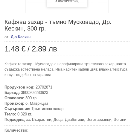
Увеличи
Кафява захар - тъмно Мусковадо, Др.
Кескин, 300 гр.
от:
Д-р Кескин
1,48 €
/
2,89 лв
Кафявата захар - Мусковадо е нерафинирана тръстикова захар, която
съдържа естествена меласа. Има наситен кафяв цвят, влажна текстура
и вкус, подобен на карамел.
Продуктов код:
20702871
Баркод:
3800202280623
Опаковка:
300 гр.
Произход:
о. Мавриций
Съдържание:
Тръстикова захар
Тегло:
0.320 кг.
Подходящ за:
Възрастни, Деца, Диабетици, Вегетарианци, Вегани
Количество: