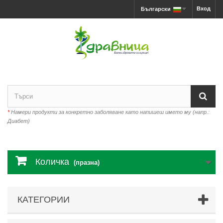
Вход
Български
*
Намери продукти за конкретно заболяване като напишеш името му (напр.:
Диабет)
Количка
(празна)
КАТЕГОРИИ