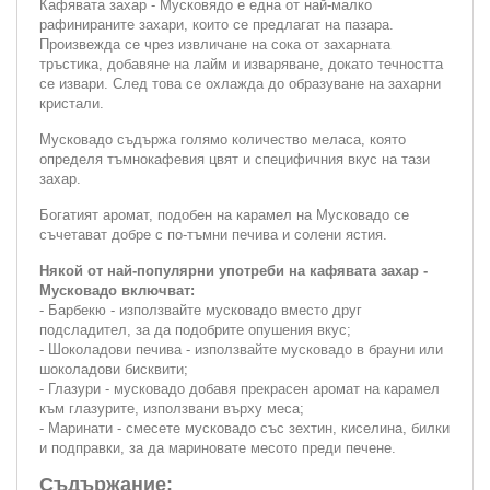
Кафявата захар - Мусковядо е една от най-малко
рафинираните захари, които се предлагат на пазара.
Произвежда се чрез извличане на сока от захарната
тръстика, добавяне на лайм и изваряване, докато течността
се извари. След това се охлажда до образуване на захарни
кристали.
Мусковадо съдържа голямо количество меласа, която
определя тъмнокафевия цвят и специфичния вкус на тази
захар.
Богатият аромат, подобен на карамел на Мусковадо се
съчетават добре с по-тъмни печива и солени ястия.
Някой от най-популярни употреби на кафявата захар -
Мусковадо включват:
- Барбекю - използвайте мусковадо вместо друг
подсладител, за да подобрите опушения вкус;
- Шоколадови печива - използвайте мусковадо в брауни или
шоколадови бисквити;
- Глазури - мусковадо добавя прекрасен аромат на карамел
към глазурите, използвани върху меса;
- Маринати - смесете мусковадо със зехтин, киселина, билки
и подправки, за да мариновате месото преди печене.
Съдържание: