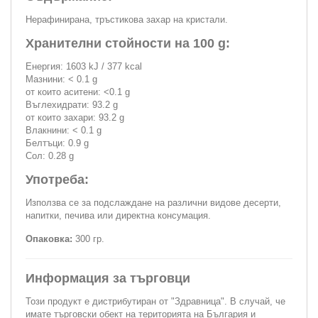
Нерафинирана, тръстикова захар на кристали.
Хранителни стойности на 100 g:
Енергия: 1603 kJ / 377 kcal
Мазнини: < 0.1 g
от които аситени: <0.1 g
Въглехидрати: 93.2 g
от които захари: 93.2 g
Влакнини: < 0.1 g
Белтъци: 0.9 g
Сол: 0.28 g
Употреба:
Използва се за подслаждане на различни видове десерти,
напитки, печива или директна консумация.
Опаковка:
300 гр.
Информация за търговци
Този продукт е дистрибутиран от "Здравница". В случай, че
имате търговски обект на територията на България и