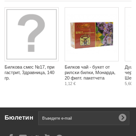
Билкова смес №17, при
Билков чай - букет от
Душ г
гастрит, Здравница, 140
рилски билки, Монарда,
чере
гр.
20 филт. пакетчета
Шеф,
1,12 €
5,60 €
Бюлетин