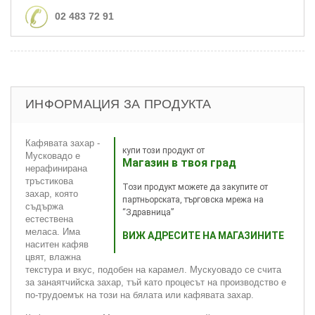
02 483 72 91
ИНФОРМАЦИЯ ЗА ПРОДУКТА
Кафявата захар -
купи този продукт от
Мусковадо е
Магазин в твоя град
нерафинирана
тръстикова
Този продукт можете да закупите от
захар, която
партньорската, търговска мрежа на
съдържа
“Здравница”
естествена
меласа. Има
ВИЖ АДРЕСИТЕ НА МАГАЗИНИТЕ
наситен кафяв
цвят, влажна
текстура и вкус, подобен на карамел. Мускуовадо се счита
за занаятчийска захар, тъй като процесът на производство е
по-трудоемък на този на бялата или кафявата захар.