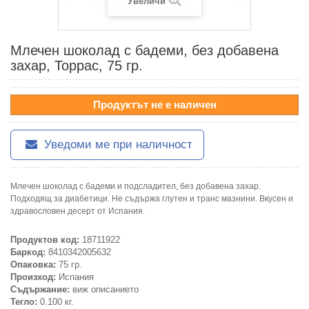
Увеличи
Млечен шоколад с бадеми, без добавена
захар, Торрас, 75 гр.
Продуктът не е наличен
Уведоми ме при наличност
Млечен шоколад с бадеми и подсладител, без добавена захар.
Подходящ за диабетици. Не съдържа глутен и транс мазнини. Вкусен и
здравословен десерт от Испания.
Продуктов код:
18711922
Баркод:
8410342005632
Опаковка:
75 гр.
Произход:
Испания
Съдържание:
виж описанието
Тегло:
0.100 кг.