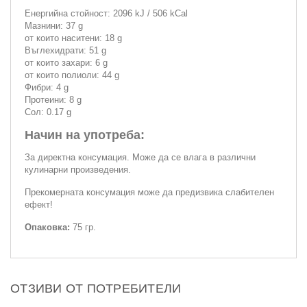
Енергийна стойност: 2096 kJ / 506 kCal
Мазнини: 37 g
от които наситени: 18 g
Въглехидрати: 51 g
от които захари: 6 g
от които полиоли: 44 g
Фибри: 4 g
Протеини: 8 g
Сол: 0.17 g
Начин на употреба:
За директна консумация. Може да се влага в различни
кулинарни произведения.
Прекомерната консумация може да предизвика слабителен
ефект!
Опаковка:
75 гр.
ОТЗИВИ ОТ ПОТРЕБИТЕЛИ