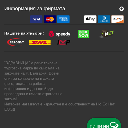
Информация за фирмата
Нашите партньори:
"ЗДРАВНИЦА" е регистрирана
търговска марка по смисъла на
законите на Р. България. Всеки
опит за копиране на марката
(лого, модел на работа,
информация и др.) ще бъде
преследван с цялата строгост на
закона!
Интернет магазинът е изработен и е собственост на
Ню Ес Нет
ЕООД
ПИШИ НИ