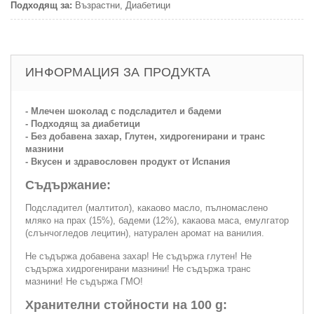
Подходящ за:
Възрастни, Диабетици
ИНФОРМАЦИЯ ЗА ПРОДУКТА
- Млечен шоколад с подсладител и бадеми
- Подходящ за диабетици
- Без добавена захар, Глутен, хидрогенирани и транс
мазнини
- Вкусен и здравословен продукт от Испания
Съдържание:
Подсладител (малтитол), какаово масло, пълномаслено
мляко на прах (15%), бадеми (12%), какаова маса, емулгатор
(слънчогледов лецитин), натурален аромат на ванилия.
Не съдържа добавена захар! Не съдържа глутен! Не
съдържа хидрогенирани мазнини! Не съдържа транс
мазнини! Не съдържа ГМО!
Хранителни стойности на 100 g: