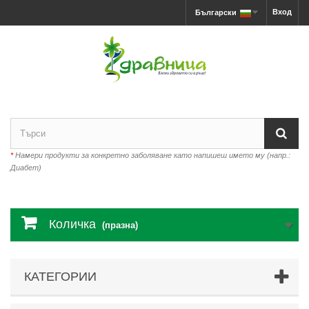
Вход
Български
*
Намери продукти за конкретно заболяване като напишеш името му (напр.:
Диабет)
Количка
(празна)
КАТЕГОРИИ