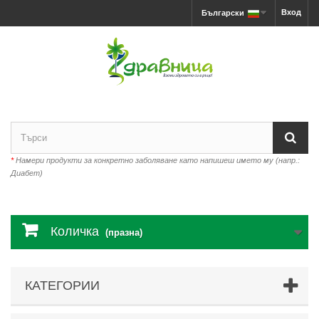
Вход
Български
*
Намери продукти за конкретно заболяване като напишеш името му (напр.:
Диабет)
Количка
(празна)
КАТЕГОРИИ