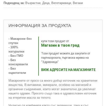
Подходящ за:
Възрастни, Деца, Вегетарианци, Вегани
ИНФОРМАЦИЯ ЗА ПРОДУКТА
- Макарони без
купи този продукт от
глутен
Магазин в твоя град
- 100%
натурални
Този продукт можете да закупите от
- Без ГМО
партньорската, търговска мрежа на
- Без
“Здравница”
консерванти
- Без
ВИЖ АДРЕСИТЕ НА МАГАЗИНИТЕ
оцветители
Макароните от просо са много добър източник на хранителни
вещества, В-витамини, минерали, особено на магнезий и
органични съединения, които могат значително да увеличат
нашето здраве. Просото също така е здравословен източник
на етерични масла за тялото.
Чудесно се комбинира както със зеленчуци, така и със