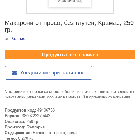
Увеличи
Макарони от просо, без глутен, Крамас, 250
гр.
от:
Kramas
Продуктът не е наличен
Уведоми ме при наличност
Макароните от просо са много добър източник на хранителни вещества,
В-витамини, минерали, особено на магнезий и органични съединения.
Продуктов код:
49406738
Баркод:
3800223270443
Опаковка:
250 гр.
Произход:
България
Съдържание:
Брашно от просо, вода
Тегло:
0.270 кг.