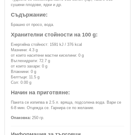
сушени плодове, ядки и др.
Съдържание:
Брашно от просо, вода.
Хранителни стойности на 100 g:
Енергийна стойност: 1591 kJ / 376 kcal
Мазнини: 4.3 g
от които наситени мастни киселини: 0 g
Въглехидрати: 72.7 g
от които захари: 0 g
Влакнини: 0 g
Белтъци: 11.5 g
Сол: 0.00 g
Начин на приготвяне:
Пакета се изпипва в 2.5 л. вряща, подсолена вода. Вари се
6-8 мин. Отцежда се. Гарнира се по желание.
Опаковка:
250 гр.
Информация за търговци