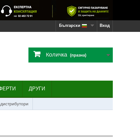
Български
Вход
Количка
(празна)
ФЕРТИ
ДРУГИ
 дистрибутори