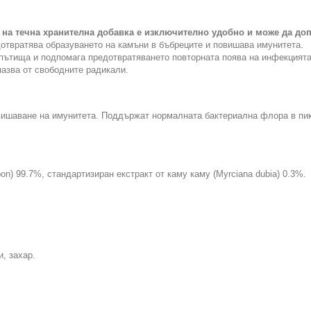
на течна хранителна добавка е изключително удобно и може да доп
дотвратява образуването на камъни в бъбреците и повишава имунитета.
пътища и подпомага предотвратяването повторната поява на инфекцията
пазва от свободните радикали.
вишаване на имунитета. Поддържат нормалната бактериална флора в пик
n) 99.7%, стандартизиран екстракт от каму каму (Myrciana dubia) 0.3%.
, захар.