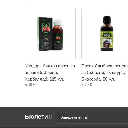
Уродор - билков сироп за
Проф. Ламбрев, рецеп
здрави бъбреци,
за бъбреци, тинктура,
Хербаллаб, 125 мл.
Биохерба, 50 мл.
5,40 €
3,70 €
Бюлетин