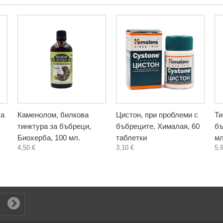
та
Каменолом, билкова
Цистон, при проблеми с
Ти
тинктура за бъбреци,
бъбреците, Хималая, 60
бъ
Биохерба, 100 мл.
таблетки
мл
4,50 €
3,10 €
5,