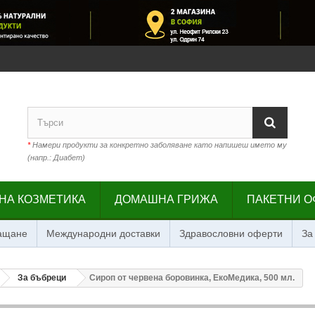
*
Намери продукти за конкретно заболяване като напишеш името му
(напр.: Диабет)
НА КОЗМЕТИКА
ДОМАШНА ГРИЖА
ПАКЕТНИ О
лащане
Международни доставки
Здравословни оферти
За
За бъбреци
Сироп от червена боровинка, ЕкоМедика, 500 мл.