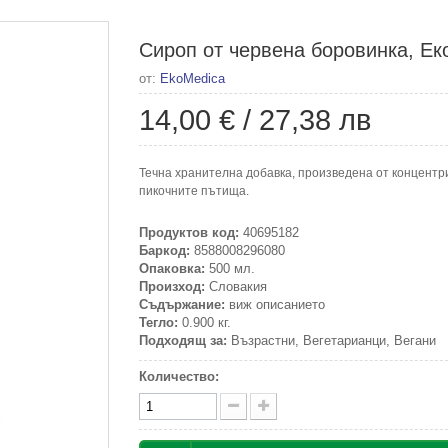
Сироп от червена боровинка, Ек
от:
EkoMedica
14,00 €
/
27,38 лв
Течна хранителна добавка, произведена от концентри
пикочните пътища.
Продуктов код:
40695182
Баркод:
8588008296080
Опаковка:
500 мл.
Произход:
Словакия
Съдържание:
виж описанието
Тегло:
0.900 кг.
Подходящ за:
Възрастни, Вегетарианци, Вегани
Количество: