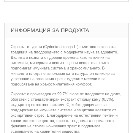
ИНФОРМАЦИЯ ЗА ПРОДУКТА
Сиропът от дюля (Cydonia oblonga L.) съчетава вековната
традиция на плодородието с модерната наука за здравето.
Дюлята е позната от древни времена като източник на
витамини, минерали и пектин - ценни вещества, които
подпомагат имунната система и храносмилането. В
миналото плодът е използван като натурален еликсир за
укрепване на организма през студените месеци и за
подобряване на храносмилателния комфорт.
Сиропът е произведен от 99.7% пюре от плодовете на дюля,
обогатен с стандартизиран екстракт от каму каму (0.3%),
съдържащ естествен витамин C, който допринася за
поддържане на имунната система и защитава клетките от
оксидативен стрес. Благодарение на естествения пектин и
хранителните вещества, сиропът подпомага нормалната
функция на стомашно-чревния тракт и подпомага
усвояването на хранителни вещества.