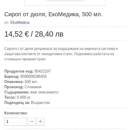
Сироп от дюля, ЕкоМедика, 500 мл.
от:
EkoMedica
14,52 €
/
28,40 лв
Сиропът от дюля допринася за поддържане на имунната система и
защитава клетките от оксидативен стрес. Подпомага работата на
стомашно-чревния тракт.
Продуктов код:
85422197
Баркод:
8588008296455
Опаковка:
500 мл.
Произход:
Словакия
Съдържание:
виж описанието
Тегло:
0.900 кг.
Подходящ за:
Възрастни
Количество: