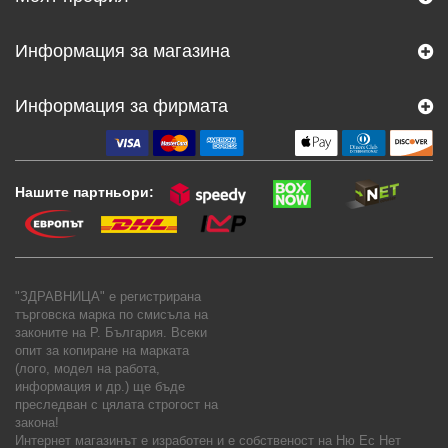
Информация за магазина
Информация за фирмата
Нашите партньори:
"ЗДРАВНИЦА" е регистрирана
търговска марка по смисъла на
законите на Р. България. Всеки
опит за копиране на марката
(лого, модел на работа,
информация и др.) ще бъде
преследван с цялата строгост на
закона!
Интернет магазинът е изработен и е собственост на
Ню Ес Нет