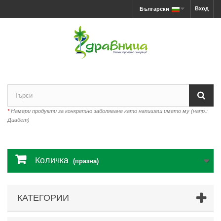
Вход
Български
*
Намери продукти за конкретно заболяване като напишеш името му (напр.:
Диабет)
Количка
(празна)
КАТЕГОРИИ