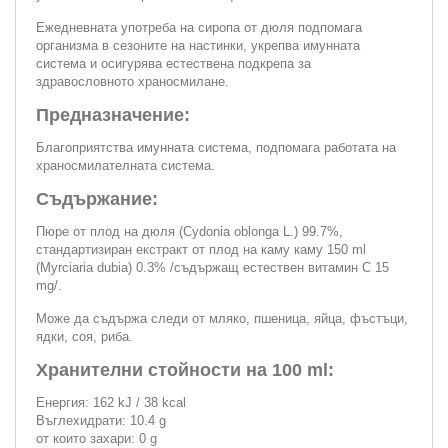
Ежедневната употреба на сиропа от дюля подпомага
организма в сезоните на настинки, укрепва имунната
система и осигурява естествена подкрепа за
здравословното храносмилане.
Предназначение:
Благоприятства имунната система, подпомага работата на
храносмилателната система.
Съдържание:
Пюре от плод на дюля (Cydonia oblonga L.) 99.7%,
стандартизиран екстракт от плод на каму каму 150 ml
(Myrciaria dubia) 0.3% /съдържащ естествен витамин C 15
mg/.
Може да съдържа следи от мляко, пшеница, яйца, фъстъци,
ядки, соя, риба.
Хранителни стойности на 100 ml:
Енергия: 162 kJ / 38 kcal
Въглехидрати: 10.4 g
от които захари: 0 g