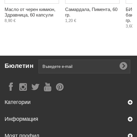
Масло от черен кимион,
Самардала, Пимента, 60
БИО 
Здравница, 60 капсули
гр.
банан
гр.
8,90 €
1,20 €
3,60 €
Бюлетин
Категории
Информация
Моят профил