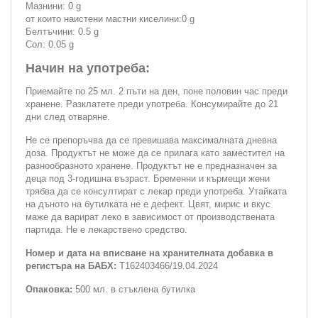
Мазнини: 0 g
от които наистени мастни киселини:0 g
Белтъчини: 0.5 g
Сол: 0.05 g
Начин на употреба:
Приемайте по 25 мл. 2 пъти на ден, поне половин час преди
хранене. Разклатете преди употреба. Консумирайте до 21
дни след отваряне.
Не се препоръчва да се превишава максималната дневна
доза. Продуктът не може да се прилага като заместител на
разнообразното хранене. Продуктът не е предназначен за
деца под 3-годишна възраст. Бременни и кърмещи жени
трябва да се консултират с лекар преди употреба. Утайката
на дъното на бутилката не е дефект. Цвят, мирис и вкус
маже да варират леко в зависимост от производствената
партида. Не е лекарствено средство.
Номер и дата на вписване на хранителната добавка в
регистъра на БАБХ:
Т162403466/19.04.2024
Опаковка:
500 мл. в стъклена бутилка