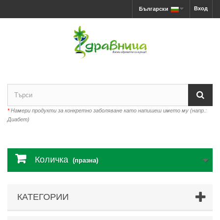
Вход
Български
*
Намери продукти за конкретно заболяване като напишеш името му (напр.:
Диабет)
Количка
(празна)
КАТЕГОРИИ