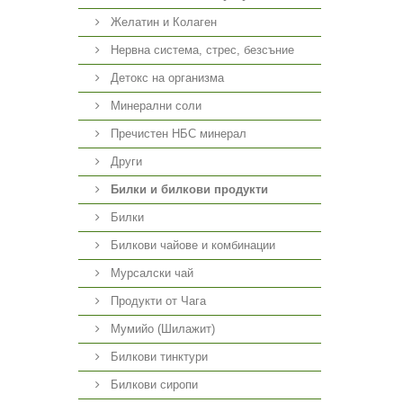
Желатин и Колаген
Нервна система, стрес, безсъние
Детокс на организма
Минерални соли
Пречистен НБС минерал
Други
Билки и билкови продукти
Билки
Билкови чайове и комбинации
Мурсалски чай
Продукти от Чага
Мумийо (Шилажит)
Билкови тинктури
Билкови сиропи