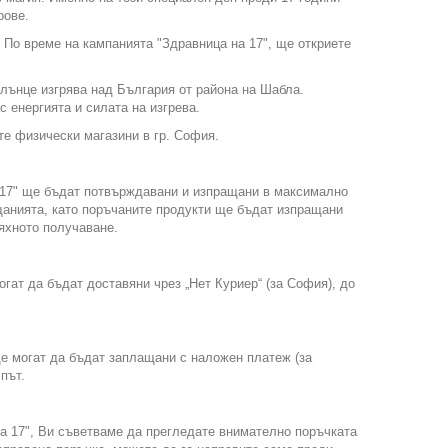
рове.
 По време на кампанията "Здравница на 17", ще откриете
 слънце изгрява над България от района на Шабла.
 енергията и силата на изгрева.
те физически магазини в гр. София.
 17" ще бъдат потвърждавани и изпращани в максимално
щанията, като поръчаните продукти ще бъдат изпращани
тяхното получаване.
гат да бъдат доставяни чрез „Нет Куриер“ (за София), до
е могат да бъдат заплащани с наложен платеж (за
път.
а 17", Ви съветваме да прегледате внимателно поръчката