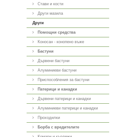
Стави и кости
Други мазила
Други
Помощни средства
Коносан - конопено въже
Бастуни
Дървени бастуни
Алуминиеви бастуни
Приспособления за бастуни
Патерици и канадки
Дървени патерици и канадки
Алуминиеви патерици и канадки
Проходилки
Борба с вредителите
Комари и кърлежи