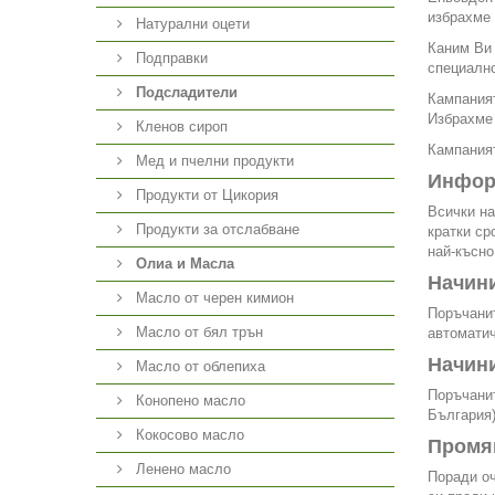
избрахме 
Натурални оцети
Каним Ви 
Подправки
специално
Подсладители
Кампаният
Избрахме 
Кленов сироп
Кампаният
Мед и пчелни продукти
Инфор
Продукти от Цикория
Всички на
Продукти за отслабване
кратки ср
най-късно
Олиа и Масла
Начини
Масло от черен кимион
Поръчанит
Масло от бял трън
автоматич
Начин
Масло от облепиха
Поръчанит
Конопено масло
България)
Кокосово масло
Промя
Ленено масло
Поради оч