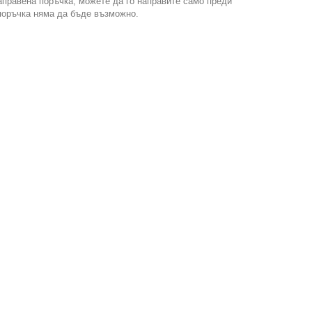
аправена поръчка, можете да го направите само преди
поръчка няма да бъде възможно.