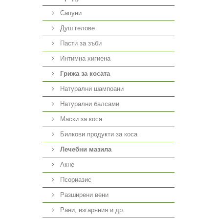
Сапуни
Душ гелове
Пасти за зъби
Интимна хигиена
Грижа за косата
Натурални шампоани
Натурални балсами
Маски за коса
Билкови продукти за коса
Лечебни мазила
Акне
Псориазис
Разширени вени
Рани, изгаряния и др.