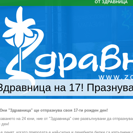
ОТ ЗДРАВНИЦА
Здравница на 17! Празнува
 Юни "Здравница" ще отпразнува своя 17-ти рожден ден!
аването на 24 юни, ние от "Здравница" сме развълнувани да отпразнува
 ден!
е денят, когато природата е най-силна и лечебните билки са изпълнени 