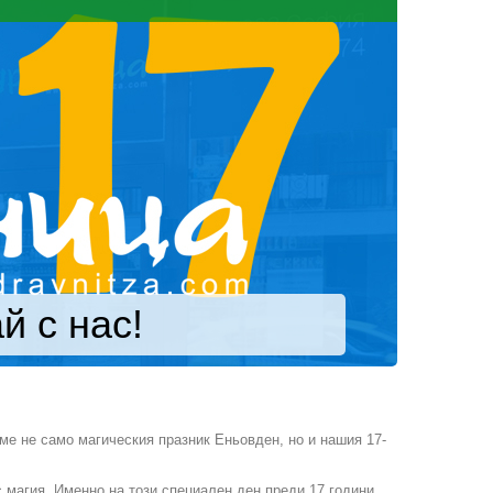
й с нас!
ме не само магическия празник Еньовден, но и нашия 17-
с магия. Именно на този специален ден преди 17 години