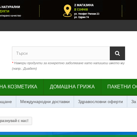
*
Намери продукти за конкретно заболяване като напишеш името му
(напр.: Диабет)
НА КОЗМЕТИКА
ДОМАШНА ГРИЖА
ПАКЕТНИ О
лащане
Международни доставки
Здравословни оферти
За
разнувай с нас!