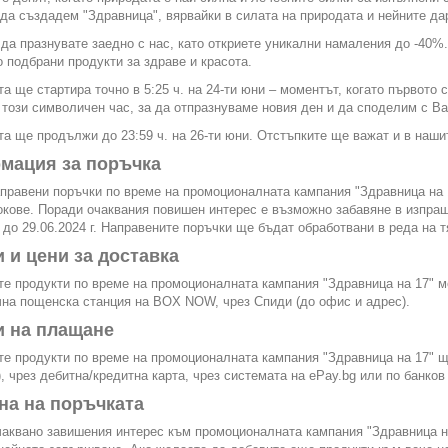
да създадем "Здравница", вярвайки в силата на природата и нейните да
да празнувате заедно с нас, като откриете уникални намаления до -40%.
 подбрани продукти за здраве и красота.
а ще стартира точно в 5:25 ч. на 24-ти юни – моментът, когато първото
този символичен час, за да отпразнуваме новия ден и да споделим с Вас
а ще продължи до 23:59 ч. на 26-ти юни. Отстъпките ще важат и в наши
мация за поръчка
правени поръчки по време на промоционалната кампания "Здравница на
окове. Поради очаквания повишен интерес е възможно забавяне в изпра
 до 29.06.2024 г. Направените поръчки ще бъдат обработвани в реда на 
 и цени за доставка
е продукти по време на промоционалната кампания "Здравница на 17" мо
на пощенска станция на BOX NOW, чрез Спиди (до офис и адрес).
и на плащане
е продукти по време на промоционалната кампания "Здравница на 17" щ
, чрез дебитна/кредитна карта, чрез системата на ePay.bg или по банков 
на на поръчката
аквано завишения интерес към промоционалната кампания "Здравница н