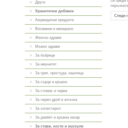
си преди 
Други
поръчката
Хранителни добавки
Следи н
Аюрведични продукти
Витамини и минерали
Женско здраве
Мъжко здраве
За бъбреци
За имунитет
За грип, простуда, кашлица
За сърце и кръвно
За стомах и черва
За черен дроб и жлъчка
За холестерол
За диабет и кръвна захар
За стави, кости и мускули