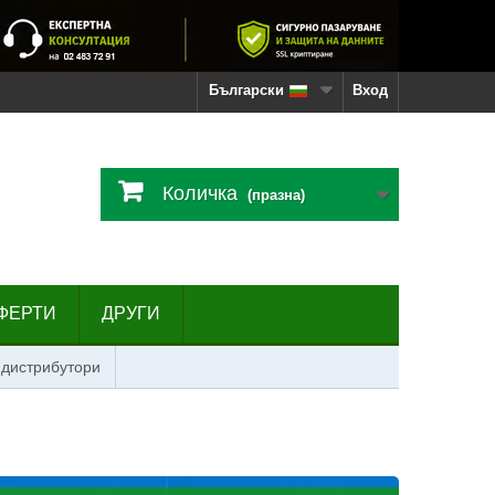
Български
Вход
Количка
(празна)
ФЕРТИ
ДРУГИ
 дистрибутори