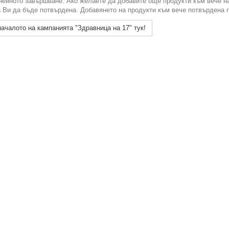
нейното завършване. Ако желаете да добавите още продукти към вече н
 Ви да бъде потвърдена. Добавянето на продукти към вече потвърдена 
ачалото на кампанията "Здравница на 17" тук!