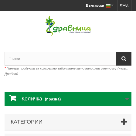
Вход
Български
*
Намери продукти за конкретно заболяване като напишеш името му (напр.:
Диабет)
Количка
(празна)
КАТЕГОРИИ