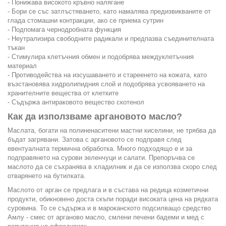
- Понижава високото кръвно налягане
- Бори се със затлъстяването, като намалява предизвикваните от
глада стомашни контракции, ако се приема сутрин
- Подпомага чернодробната функция
- Неутрализира свободните радикали и предпазва съединителната
тъкан
- Стимулира клетъчния обмен и подобрява междуклетъчния
материал
- Противодейства на изсушаването и стареенето на кожата, като
възстановява хидролипидния слой и подобрява усвояването на
хранителните вещества от клетките
- Съдържа антираковото вещество скотенол
Как да използваме аргановото масло?
Маслата, богати на полиненаситени мастни киселини, не трябва да
бъдат загрявани. Затова с аргановото се подправя след
евентуалната термична обработка. Много подходящо е и за
подправянето на сурови зеленчуци и салати. Препоръчва се
маслото да се съхранява в хладилник и да се използва скоро след
отварянето на бутилката.
Маслото от арган се предлага и в състава на редица козметични
продукти, обикновено доста скъпи поради високата цена на рядката
суровина. То се съдържа и в мароканското подсилващо средство
Амлу - смес от арганово масло, смлени печени бадеми и мед с