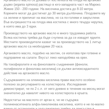
Аргановото масло се добива от костилката на плода на арганово
дърво (argania spinosa) растящо в юго-западната част на Мароко.
Живее 150 - 200 години. На височина достига до 8-10 метра.
Корените могат да достигнат до 30 метра дълбочина. Плодовете му
са зелени и приличат на маслина, но са по-големи и закръглени.
Във вътрешността на плода има костилка с много твърда черупка,
в която има до 3 ядки.
Производството на арганово масло е много трудоемка работа.
Всяка костилка трябва да бъде счупена за да се извадят ядките.
Местните производители казват че за производството на 1 литър
арганово масло са необходими 20 часа.
Аргановото масло, подобно на зехтин, се използва при готвене и
подправяне на салати. Вкусът леко наподобява на орех.
На токоферолите и на феноловите съединения (феноли,
полифеноли и фенолова киселина) се дължи антиоксидантното
действие на аргановото масло.
Съдържанието на олеинова киселина прави маслото особено
полезно за регулирането на холестерола. Изследвания
демонстрират, че по 2 с.л. от него дневно в течение на месец могат
значително да намалят нивото на холестерола в кръвта.
Недостатък на маслото от арган е, че не съдържа
полиненаситената алфа-линоленова киселина, която е не по-малко
важна от останалите и задължително трябва да присъства в