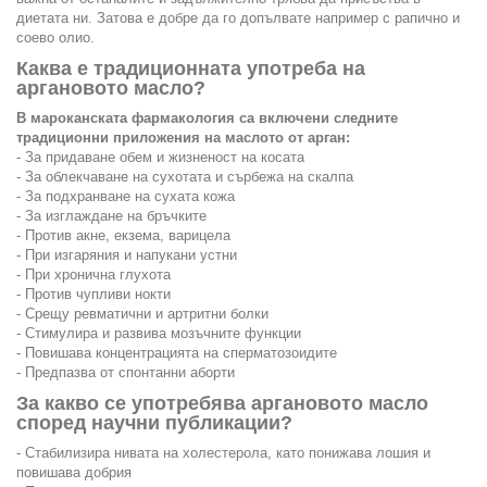
диетата ни. Затова е добре да го допълвате например с рапично и
соево олио.
Каква е традиционната употреба на
аргановото масло?
В мароканската фармакология са включени следните
традиционни приложения на маслото от арган:
- За придаване обем и жизненост на косата
- За облекчаване на сухотата и сърбежа на скалпа
- За подхранване на сухата кожа
- За изглаждане на бръчките
- Против акне, екзема, варицела
- При изгаряния и напукани устни
- При хронична глухота
- Против чупливи нокти
- Срещу ревматични и артритни болки
- Стимулира и развива мозъчните функции
- Повишава концентрацията на сперматозоидите
- Предпазва от спонтанни аборти
За какво се употребява аргановото масло
според научни публикации?
- Стабилизира нивата на холестерола, като понижава лошия и
повишава добрия