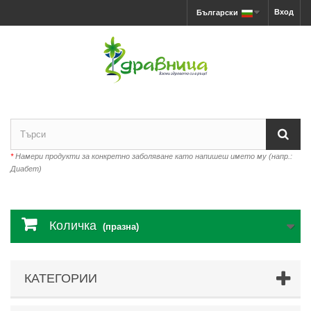
Вход
Български
*
Намери продукти за конкретно заболяване като напишеш името му (напр.:
Диабет)
Количка
(празна)
КАТЕГОРИИ