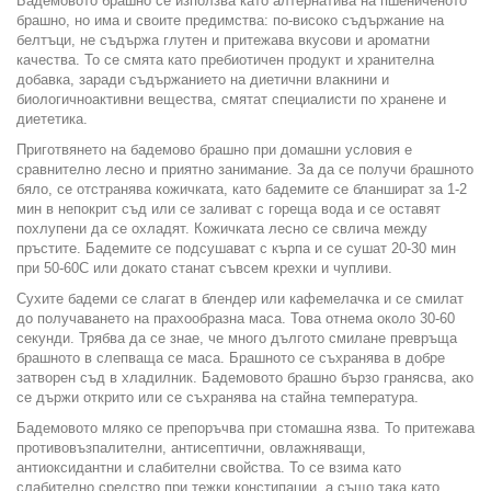
Бадемовото брашно се използва като алтернатива на пшениченото
брашно, но има и своите предимства: по-високо съдържание на
белтъци, не съдържа глутен и притежава вкусови и ароматни
качества. То се смята като пребиотичен продукт и хранителна
добавка, заради съдържанието на диетични влакнини и
биологичноактивни вещества, смятат специалисти по хранене и
диететика.
Приготвянето на бадемово брашно при домашни условия е
сравнително лесно и приятно занимание. За да се получи брашното
бяло, се отстранява кожичката, като бадемите се бланшират за 1-2
мин в непокрит съд или се заливат с гореща вода и се оставят
похлупени да се охладят. Кожичката лесно се свлича между
пръстите. Бадемите се подсушават с кърпа и се сушат 20-30 мин
при 50-60С или докато станат съвсем крехки и чупливи.
Сухите бадеми се слагат в блендер или кафемелачка и се смилат
до получаването на прахообразна маса. Това отнема около 30-60
секунди. Трябва да се знае, че много дългото смилане превръща
брашното в слепваща се маса. Брашното се съхранява в добре
затворен съд в хладилник. Бадемовото брашно бързо гранясва, ако
се държи открито или се съхранява на стайна температура.
Бадемовото мляко се препоръчва при стомашна язва. То притежава
противовъзпалителни, антисептични, овлажняващи,
антиоксидантни и слабителни свойства. То се взима като
слабително средство при тежки констипации, а също така като