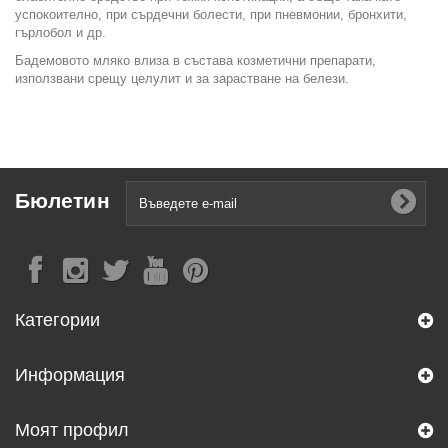
успокоително, при сърдечни болести, при пневмонии, бронхити,
гърлобол и др.
Бадемовото мляко влиза в състава козметични препарати,
използвани срещу целулит и за зарастване на белези.
Бюлетин
Категории
Информация
Моят профил