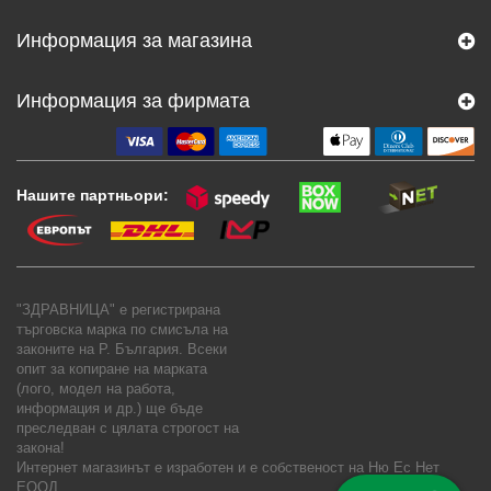
Информация за магазина
Информация за фирмата
Нашите партньори:
"ЗДРАВНИЦА" е регистрирана
търговска марка по смисъла на
законите на Р. България. Всеки
опит за копиране на марката
(лого, модел на работа,
информация и др.) ще бъде
преследван с цялата строгост на
закона!
Интернет магазинът е изработен и е собственост на
Ню Ес Нет
ЕООД