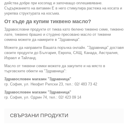
действа добре при косопад и започващо оплешивяване.
Съдържанието на витамин Е в него стимулира растежа на косата и
укрепва структурата на косъма.
От къде да купим тиквено масло?
Здравословни продукти от тиква като белено тиквено семе, тиквено
лате, тиквено брашно и студено пресовано масло от тиквени
семена можете да намерите в "Здравница".
Можете да направите Вашата поръчка онлайн. "Здравница" доставя
своите продукти до България, Европа, САЩ, Канада, Австралия,
Израел и Тайланд.
Масло от тиквени семки можете да закупите и на място в
търговските обекти на "Здравница":
Здравословен магазин "Здравница"
гр. София, ул. Неофит Рилски 23, тел.: 02/ 483 73 42
Здравословен магазин "Здравница"
гр. София, ул. Одрин 74, тел.: 02/ 423 09 14
СВЪРЗАНИ ПРОДУКТИ