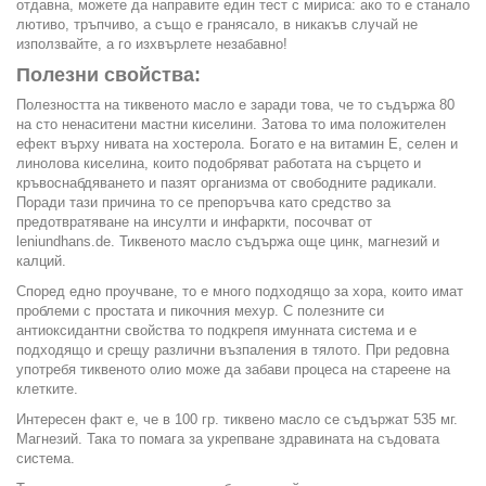
отдавна, можете да направите един тест с мириса: ако то е станало
лютиво, тръпчиво, а също е гранясало, в никакъв случай не
използвайте, а го изхвърлете незабавно!
Полезни свойства:
Полезността на тиквеното масло е заради това, че то съдържа 80
на сто ненаситени мастни киселини. Затова то има положителен
ефект върху нивата на хостерола. Богато е на витамин Е, селен и
линолова киселина, които подобряват работата на сърцето и
кръвоснабдяването и пазят организма от свободните радикали.
Поради тази причина то се препоръчва като средство за
предотвратяване на инсулти и инфаркти, посочват от
leniundhans.de. Тиквеното масло съдържа още цинк, магнезий и
калций.
Според едно проучване, то е много подходящо за хора, които имат
проблеми с простата и пикочния мехур. С полезните си
антиоксидантни свойства то подкрепя имунната система и е
подходящо и срещу различни възпаления в тялото. При редовна
употребя тиквеното олио може да забави процеса на стареене на
клетките.
Интересен факт е, че в 100 гр. тиквено масло се съдържат 535 мг.
Магнезий. Така то помага за укрепване здравината на съдовата
система.