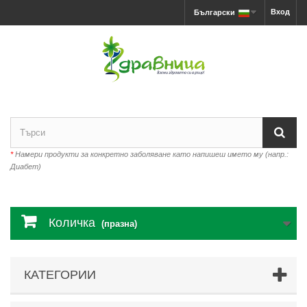
Вход
Български
*
Намери продукти за конкретно заболяване като напишеш името му (напр.:
Диабет)
Количка
(празна)
КАТЕГОРИИ