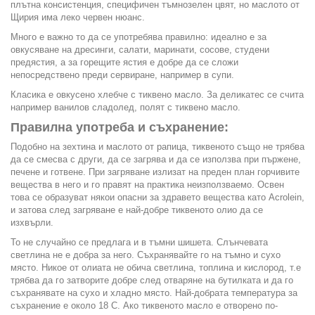
плътна консистенция, специфичен тъмнозелен цвят, но маслото от
Щирия има леко червен нюанс.
Много е важно то да се употребява правилно: идеално е за
овкусяване на дресинги, салати, маринати, сосове, студени
предястия, а за горещите ястия е добре да се сложи
непосредствено преди сервиране, например в супи.
Класика е овкусено хлебче с тиквено масло. За деликатес се счита
например ванилов сладолед, полят с тиквено масло.
Правилна употреба и съхранение:
Подобно на зехтина и маслото от рапица, тиквеното също не трябва
да се смесва с други, да се загрява и да се използва при пържене,
печене и готвене. При загряване излизат на преден план горчивите
вещества в него и го правят на практика неизползваемо. Освен
това се образуват някои опасни за здравето вещества като Acrolein,
и затова след загряване е най-добре тиквеното олио да се
изхвърли.
То не случайно се предлага и в тъмни шишета. Слънчевата
светлина не е добра за него. Съхранявайте го на тъмно и сухо
място. Никое от олиата не обича светлина, топлина и кислород, т.е
трябва да го затворите добре след отваряне на бутилката и да го
съхранявате на сухо и хладно място. Най-добрата температура за
съхранение е около 18 С. Ако тиквеното масло е отворено по-