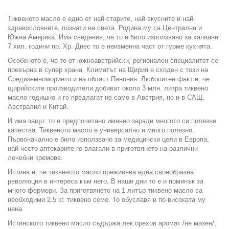
Тиквеното масло е едно от най-старите, най-вкусните и най-
здравословните, познати на света. Родина му са Централна и
Южна Америка. Има сведения, че то е било използвано за хапване
7 хил. години пр. Хр. Днес то е неизменна част от гурме кухнята.
Особеното е, че то от южноавстрийски, регионален специалитет се
превърна в супер храна. Климатът на Щирия е сходен с този на
Средиземноморието и на област Панония. Любопитен факт е, че
щирийските производители добиват около 3 млн. литра тиквено
масло годишно и го предлагат не само в Австрия, но и в САЩ,
Австралия и Китай.
И има защо: то е предпочитано именно заради многото си полезни
качества. Тиквеното масло е универсално и много полезно.
Първоначално е било използвано за медицински цели в Европа,
най-често аптекарите го влагали в приготвянето на различни
лечебни кремове.
Истина е, че тиквеното масло преживява една своеобразна
революция в интереса към него. В наши дни то е и поминък за
много фермери. За приготвянето на 1 литър тиквено масло са
необходими 2.5 кг. тиквено семе. То обуславя и по-високата му
цена.
Истинското тиквено масло съдържа лек орехов аромат /не мазен/,