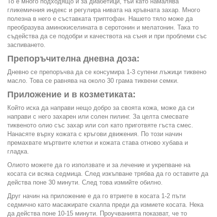
То е много подходящо и за диабетици, тъй като намалява
гликемичния индекс и регулира нивата на кръвната захар. Много
полезна в него е съставката триптофан. Нашето тяло може да
преобразува аминокиселината в серотонин и мелатонин. Така то
съдейства да се подобри и качествота на съня и при проблеми със
заспиването.
Препоръчителна дневна доза:
Дневно се препоръчва да се консумира 1-3 супени лъжици тиквено
масло. Това се равнява на около 30 грама тиквени семки.
Приложение и в козметиката:
Който иска да направи нещо добро за своята кожа, може да си
направи с него захарен или солен пилинг. За целта смесвате
тиквеното олио със захар или сол като приготвяте гъста смес.
Нанасяте върху кожата с кръгови движения. По този начин
премахвате мъртвите клетки и кожата става отново хубава и
гладка.
Олиото можете да го използвате и за лечение и укрепване на
косата си всяка седмица. След изкъпване трябва да го оставите да
действа поне 30 минути. След това измийте обилно.
Друг начин на приложение е да го втриете в косата 1-2 пъти
седмично като масажирате скалпа преди да измиете косата. Нека
да действа поне 10-15 минути. Проучванията показват, че то