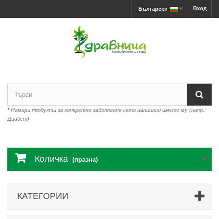
Вход
Български
*
Намери продукти за конкретно заболяване като напишеш името му (напр.:
Диабет)
Количка
(празна)
КАТЕГОРИИ