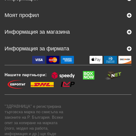
Моят профил
Информация за магазина
Информация за фирмата
Нашите партньори:
"ЗДРАВНИЦА" е регистрирана
търговска марка по смисъла на
законите на Р. България. Всеки
опит за копиране на марката
(лого, модел на работа,
информация и др.) ще бъде