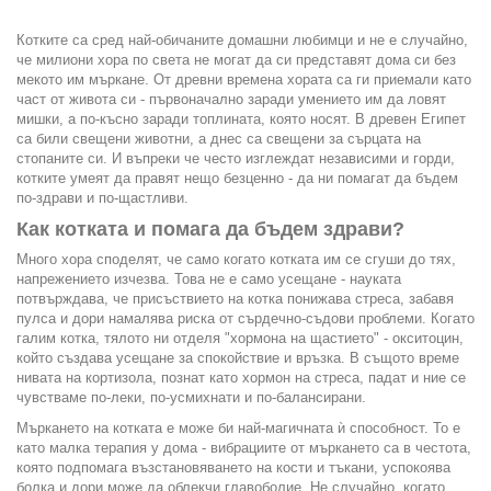
Котките са сред най-обичаните домашни любимци и не е случайно,
че милиони хора по света не могат да си представят дома си без
мекото им мъркане. От древни времена хората са ги приемали като
част от живота си - първоначално заради умението им да ловят
мишки, а по-късно заради топлината, която носят. В древен Египет
са били свещени животни, а днес са свещени за сърцата на
стопаните си. И въпреки че често изглеждат независими и горди,
котките умеят да правят нещо безценно - да ни помагат да бъдем
по-здрави и по-щастливи.
Как котката и помага да бъдем здрави?
Много хора споделят, че само когато котката им се сгуши до тях,
напрежението изчезва. Това не е само усещане - науката
потвърждава, че присъствието на котка понижава стреса, забавя
пулса и дори намалява риска от сърдечно-съдови проблеми. Когато
галим котка, тялото ни отделя "хормона на щастието" - окситоцин,
който създава усещане за спокойствие и връзка. В същото време
нивата на кортизола, познат като хормон на стреса, падат и ние се
чувстваме по-леки, по-усмихнати и по-балансирани.
Мъркането на котката е може би най-магичната ѝ способност. То е
като малка терапия у дома - вибрациите от мъркането са в честота,
която подпомага възстановяването на кости и тъкани, успокоява
болка и дори може да облекчи главоболие. Не случайно, когато