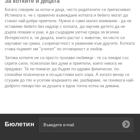
За котките и децата
Когато говорим за котки и деца, често родителите се притесняват.
Истината е, че с правилно въвеждане котката и бебето могат да
станат най-добри приятели. Нужно е само малко внимание - да не
оставяме бебето без надзор с котката, да научим детето да не
дърпа опашки и уши, и да създадем уютна среда за всички.
Интересното е, че децата, които растат с животни, по-често се
научават на грижа, съпричастност и уважение към другите. Котката
става първият им "учител" по отговорност и любов.
Затова котките не са просто пухкави любимци - те са лекари със
скрити сили, психолози без думи и приятели, които никога не
предават. Те ни помагат да бъдем по-здрави физически, по-
спокойни психически и по-щастливи като хора. А когато вечер се
сгушим до тях и усетим мъркането им, разбираме, че понякога най-
доброто лекарство за душата е една топла котка на дивана.
Бюлетин