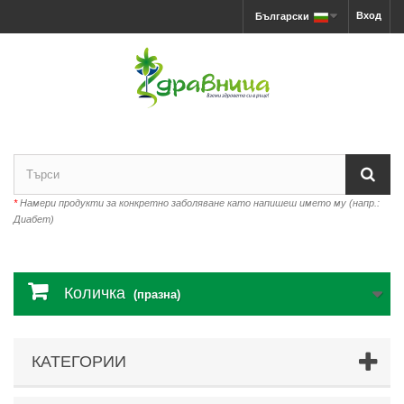
Вход
Български
*
Намери продукти за конкретно заболяване като напишеш името му (напр.:
Диабет)
Количка
(празна)
КАТЕГОРИИ