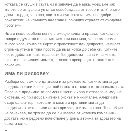
котката се сгуши в скута ни и започне да мърка, усещаме как
тялото се отпуска и умът се освобождава от тревогите. Учените
дори твърдят, че хора, които живеят с котка, имат по-добри
показатели на кръвното налягане и по-рядко страдат от сърдечни
проблеми.
Има и нещо особено ценно в емоционалната връзка. Котката не
говори с думи, но с присъствието си напомня, че не сме сами.
Много хора, които се борят с тревожност или депресия, намират
огромна утеха в това просто да имат котка до себе си. Котките
често действат като терапевти без диплома - винаги на място,
винаги в правилния момент, с лекота превръщат тежките дни в
поносими.
Има ли рискове?
Разбира се, важно е да знаем и за рисковете. Котките могат да
предадат някои инфекции, най-позната от които е токсоплазмозата.
Опасна е предимно за бременни жени и хора с отслабена имунна
система, но при добра хигиена рискът е минимален. Алергиите
също са фактор - котешките косми и протеини могат да
предизвикат кихане или астма при чувствителни хора. Това обаче
не означава, че трябва да се лишаваме от котешка компания -
достатъчно е редовно почистване у дома и грижа за здравето на
самата котка.