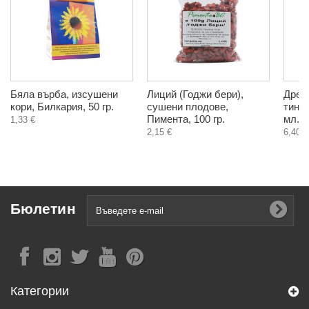
Бяла върба, изсушени
Лиций (Годжи бери),
Дреб
кори, Билкария, 50 гр.
сушени плодове,
тинкт
Пимента, 100 гр.
мл.
1,33 €
2,15 €
6,40 €
Бюлетин
Категории