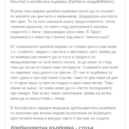
fleischer) и алпийската върбовка (Epilobium anagallidifolium).
Всички тези видове целебни върбовки могат да се познаят
по малките им цветчета в червеникав, бледорозов или почти
бял цвят. Те са като заковани върху продълговатите, тесни
семенни шушулки, от които след разпукването изскача
покритото с бели, памуковидни коси семе. В Тирол
върбовката е известна странно под името "женска коса".
От споменатите целебни видове се събира цялото растение,
т.е. стъблото, заедно с листата и цветовете, като трябва да
се внимава растението да се къса в средата (то
междувпрочем се чупи много лесно), за да може то след
това да пусне отстрани нови леторасли. Събраните растения
се нарязват още докато са пресни. От чая от върбовка се
пият, даже и при най-тежки случаи, само по две чаши на ден
и то една чаша сутрин на гладно и една чаша вечер. Това
обаче не значи, че човек може да си спести посещението
при лекаря. При всяко тежко заболяване трябва на всяка
цена да се консултира с лекар.
В българската народна медицина дребноцветната върбовка
се използва при всички видове възпаления на бъбреците,
простатната жлеза и мехура, както и при рак на същите.
Дребноцветна върбовка - стрък