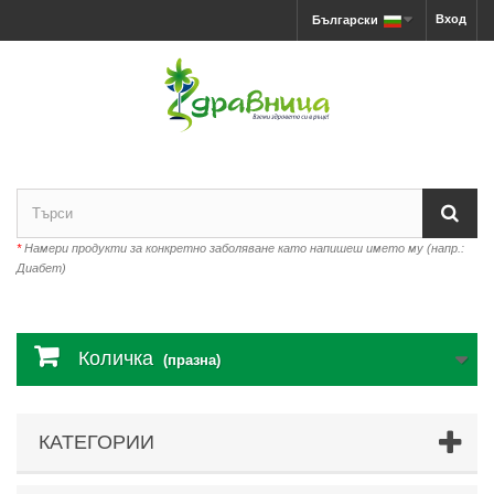
Вход
Български
*
Намери продукти за конкретно заболяване като напишеш името му (напр.:
Диабет)
Количка
(празна)
КАТЕГОРИИ