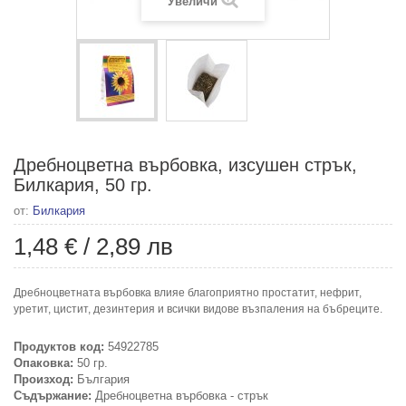
Увеличи
Дребноцветна върбовка, изсушен стрък,
Билкария, 50 гр.
от:
Билкария
1,48 €
/
2,89 лв
Дребноцветната върбовка влияе благоприятно простатит, нефрит,
уретит, цистит, дезинтерия и всички видове възпаления на бъбреците.
Продуктов код:
54922785
Опаковка:
50 гр.
Произход:
България
Съдържание:
Дребноцветна върбовка - стрък