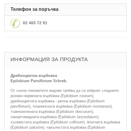
Телефон за поръчка
02 483 72 91
ИНФОРМАЦИЯ ЗА ПРОДУКТА
Дребноцветна върбовка
Epilobium Parviflorum Schreb.
От силно лековитите видове трябва да се изброят следните:
розово-червената върбовка (Epilobium roseum),
дребноцветата върбовка - речна върбовка (Epilobium
parviflorum), планинската върбовка (Epilobium montanum),
тъмнозелената върбовка (Epilobium obscurum),
ланцетовидната върбовка (Epilobium lanzeolatum),
хълмистата върбовка (Epilobium collinum), блатната върбовка
(Epilobium palustre), чакълестата върбовка (Epilobium