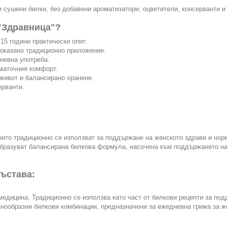
сушени билки, без добавени ароматизатори, оцветители, консерванти и
 "Здравница"?
15 години практически опит.
доказано традиционно приложение.
невна употреба.
маточния комфорт.
живот и балансирано хранене.
ерванти.
ито традиционно се използват за поддържане на женското здраве и нор
образуват балансирана билкова формула, насочена към поддържането н
състава:
 медицина. Традиционно се използва като част от билкови рецепти за по
нообразни билкови комбинации, предназначени за ежедневна грижа за ж