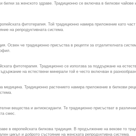
ки билки за женското здраве. Традиционно се включва в билкови чайове
вропейската фитотерапия. Той традиционно намира приложение като част
яние на репродуктивната система.
ция. Освен че традиционно присъства в рецепти за отделителната систе
рофил.
ейската фитотерапия. Традиционно се използва за поддържане на естест
съдържание на естествени минерали той е често включван в разнообраз
на медицина. Традиционно растението намира приложение в билкови рец
стема.
ителни вещества и антиоксиданти. Те традиционно присъстват в различни
та смес.
раве в европейската билкова традиция. В продължение на векове то трад
лен цикъл и доброто състояние на женската репродуктивна система.