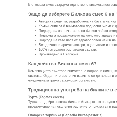
Билковата смес съдържа единствено висококачествени 
Защо да изберете Билкова смес 6 на
Авторска рецепта, разработена на базата на над 
Комбинация от 8 внимателно подбрани билки с 
Подходяща за приготвяне на билков чай за ежед
Подпомага поддържането на женското здраве и 
Подходяща като част от здравословен начин на 
Без добавени ароматизатори, оцветители и конс
100% натурален растителен състав.
Произведено в България.
Как действа Билкова смес 6?
Комбинацията съчетава внимателно подбрани билки, ко
система. Отделните растения взаимно се допълват и 
ежедневната грижа за женския организъм.
Традиционна употреба на билките в 
Турта (Tagetes erecta)
Туртата е добре позната билка в българската народна
продължение на поколения растението присъства в раз
Овчарска торбичка (Capsella bursa-pastoris)