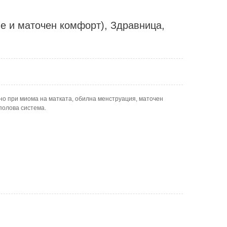
ве и маточен комфорт), Здравница,
тно при миома на матката, обилна менструация, маточен
полова система.