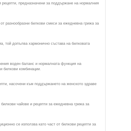
 и рецепти, предназначени за поддържане на нормалния
 от разнообразни билкови смеси за ежедневна грижа за
ма, той допълва хармонично състава на билковата
вения воден баланс и нормалната функция на
ни билкови комбинации.
епти, насочени към поддържането на женското здраве
 билкови чайове и рецепти за ежедневна грижа за
иционно се използва като част от билкови рецепти за