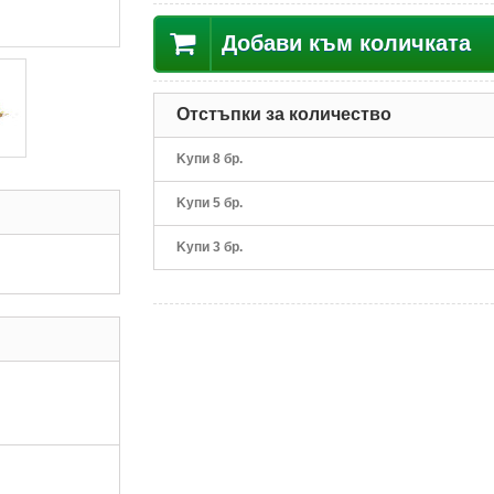
Добави към количката
Отстъпки за количество
Kупи 8 бр.
Kупи 5 бр.
Kупи 3 бр.