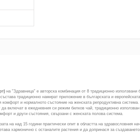
рт)
на "Здравница" е авторска комбинация от 8 традиционно използвани 
в състава традиционно намират приложение в българската и европейскат
я комфорт и нормалното състояние на женската репродуктивна система.
 да включат в ежедневния си режим билков чай, традиционно използван
мфорт и други състояния, свързани с женската полова система.
азата на над 15 години практически опит в областта на здравословния на
четава хармонично с останалите растения и да допринася за създаванет