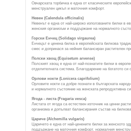
Овчарската торбичка е една от класическите европейс
менструален цикъл и маточния комфорт.
Невен (Calendula officinalis)
Невенът е една от най-широко използваните билки в е
женския организъм и поддържане на нормалното състо
Горски Енчец (Solidago virgaurea)
Енчецът е ценена билка в европейската билкова тради
смес и допринася за нейния балансиран растителен п
Полски хвощ (Equisetum arvense)
Полският хвощ е една от най-познатите билки в европ
отделителната система. Благодарение на богатото си 
Орлови нокти (Lonicera caprifolium)
Орловите нокти са добре познати в българската народ
и нормалното състояние на женската репродуктивна си
Ягода - листа (Fragaria vesca)
Листата от ягода са естествен източник на ценни раст
организма и допълват балансирания състав на билкова
Цариче (Alchemilla vulgaris)
Царичето е една от най-ценените билки за женското зд
поддържане на маточния комфорт, нормалния менструа