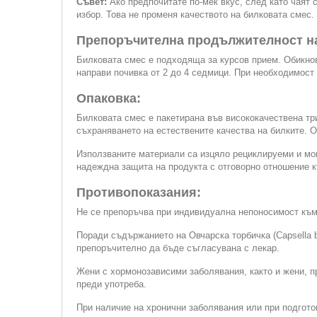
Съвет:
Ако предпочитате по-мек вкус, след като чаят
избор. Това не променя качеството на билковата смес.
Препоръчителна продължителност на
Билковата смес е подходяща за курсов прием. Обикнов
направи почивка от 2 до 4 седмици. При необходимост
Опаковка:
Билковата смес е пакетирана във висококачествена тр
съхраняването на естествените качества на билките. О
Използваните материали са изцяло рециклируеми и мог
надеждна защита на продукта с отговорно отношение к
Противопоказания:
Не се препоръчва при индивидуална непоносимост към 
Поради съдържанието на Овчарска торбичка (Capsella bur
препоръчително да бъде съгласувана с лекар.
Жени с хормонозависими заболявания, както и жени, п
преди употреба.
При наличие на хронични заболявания или при подгото