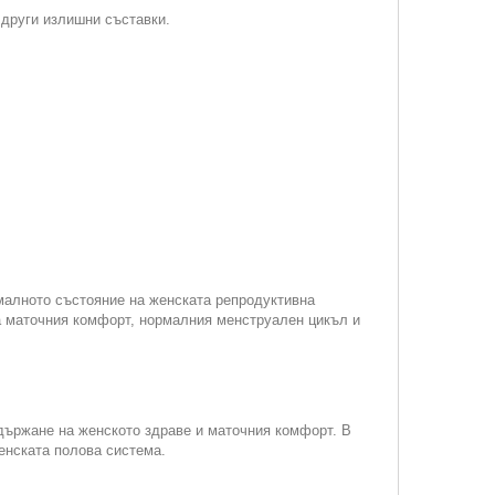
 други излишни съставки.
малното състояние на женската репродуктивна
а маточния комфорт, нормалния менструален цикъл и
ддържане на женското здраве и маточния комфорт. В
енската полова система.