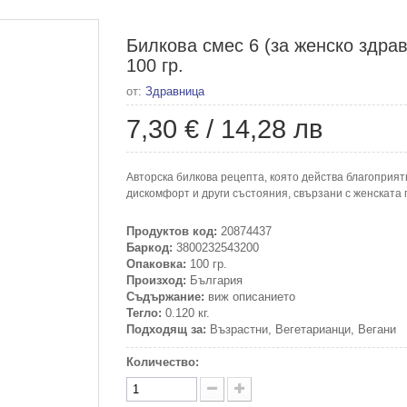
Билкова смес 6 (за женско здра
100 гр.
от:
Здравница
7,30 €
/
14,28 лв
Авторска билкова рецепта, която действа благоприя
дискомфорт и други състояния, свързани с женската 
Продуктов код:
20874437
Баркод:
3800232543200
Опаковка:
100 гр.
Произход:
България
Съдържание:
виж описанието
Тегло:
0.120 кг.
Подходящ за:
Възрастни, Вегетарианци, Вегани
Количество: