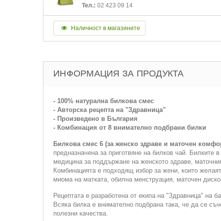
Тел.:
02 423 09 14
Наличност в магазините
ИНФОРМАЦИЯ ЗА ПРОДУКТА
- 100% натурална билкова смес
- Авторска рецепта на "Здравница"
- Произведено в България
- Комбинация от 8 внимателно подбрани билки
Билкова смес 6 (за женско здраве и маточен комфо
предназначена за приготвяне на билков чай. Билките 
медицина за поддържане на женското здраве, маточни
Комбинацията е подходящ избор за жени, които желаят
миома на матката, обилна менструация, маточен диско
Рецептата е разработена от екипа на "Здравница" на б
Всяка билка е внимателно подбрана така, че да се съ
полезни качества.