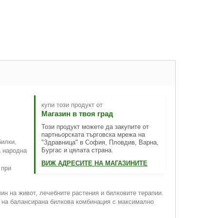
купи този продукт от
Магазин в твоя град
Този продукт можете да закупите от
партньорската търговска мрежа на
билки,
"Здравница" в София, Пловдив, Варна,
Бургас и цялата страна.
а народна
ВИЖ АДРЕСИТЕ НА МАГАЗИНИТЕ
 при
чин на живот, лечебните растения и билковите терапии.
о на балансирана билкова комбинация с максимално