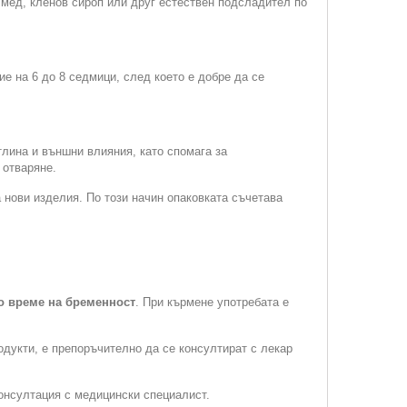
мед, кленов сироп или друг естествен подсладител по
 на 6 до 8 седмици, след което е добре да се
тлина и външни влияния, като спомага за
 отваряне.
 нови изделия. По този начин опаковката съчетава
о време на бременност
. При кърмене употребата е
дукти, е препоръчително да се консултират с лекар
онсултация с медицински специалист.