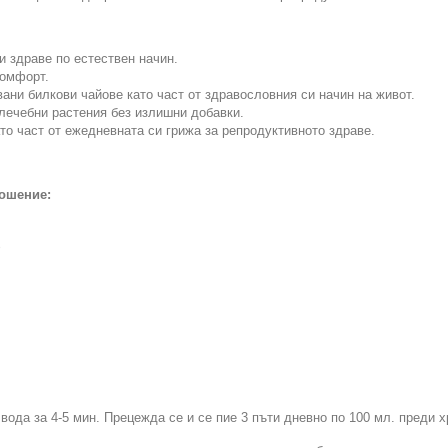
?
и здраве по естествен начин.
комфорт.
ани билкови чайове като част от здравословния си начин на живот.
 лечебни растения без излишни добавки.
то част от ежедневната си грижа за репродуктивното здраве.
ношение:
%
вода за 4-5 мин. Прецежда се и се пие 3 пъти дневно по 100 мл. преди х