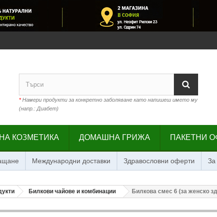
*
Намери продукти за конкретно заболяване като напишеш името му
(напр.: Диабет)
НА КОЗМЕТИКА
ДОМАШНА ГРИЖА
ПАКЕТНИ О
лащане
Международни доставки
Здравословни оферти
За
дукти
Билкови чайове и комбинации
Билкова смес 6 (за женско зд