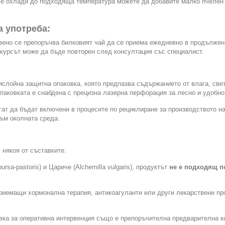
 се охлади до подходяща температура можете да добавите малко пчелен 
 употреба:
ено се препоръчва билковият чай да се приема ежедневно в продължение
 курсът може да бъде повторен след консултация със специалист.
ислойна защитна опаковка, която предпазва съдържанието от влага, све
паковката е снабдена с прецизна лазерна перфорация за лесно и удобно
ат да бъдат включени в процесите по рециклиране за производството на
ъм околната среда.
някоя от съставките.
sa-pastoris) и Цариче (Alchemilla vulgaris), продуктът
не е подходящ п
риемащи хормонална терапия, антикоагуланти или други лекарствени про
вка за оперативна интервенция също е препоръчителна предварителна к