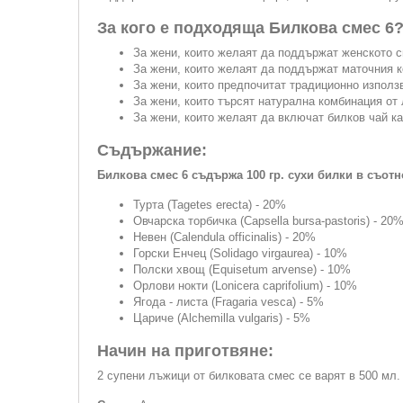
За кого е подходяща Билкова смес 6
За жени, които желаят да поддържат женското с
За жени, които желаят да поддържат маточния 
За жени, които предпочитат традиционно използв
За жени, които търсят натурална комбинация от
За жени, които желаят да включат билков чай ка
Съдържание:
Билкова смес 6 съдържа 100 гр. сухи билки в съот
Турта (Tagetes erecta) - 20%
Овчарска торбичка (Capsella bursa-pastoris) - 20
Невен (Calendula officinalis) - 20%
Горски Енчец (Solidago virgaurea) - 10%
Полски хвощ (Equisetum arvense) - 10%
Орлови нокти (Lonicera caprifolium) - 10%
Ягода - листа (Fragaria vesca) - 5%
Цариче (Alchemilla vulgaris) - 5%
Начин на приготвяне:
2 супени лъжици от билковата смес се варят в 500 мл. 