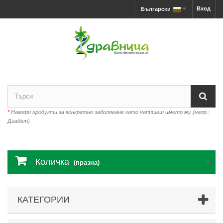
Вход
Български
*
Намери продукти за конкретно заболяване като напишеш името му (напр.:
Диабет)
Количка
(празна)
КАТЕГОРИИ