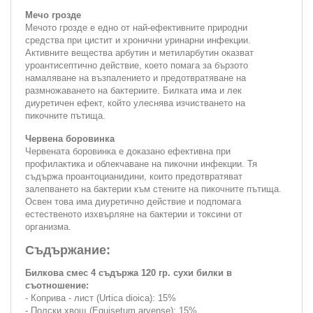
Мечо грозде
Мечото грозде е едно от най-ефективните природни
средства при цистит и хронични уринарни инфекции.
Активните вещества арбутин и метиларбутин оказват
уроантисептично действие, което помага за бързото
намаляване на възпалението и предотвратяване на
размножаването на бактериите. Билката има и лек
диуретичен ефект, който улеснява изчистването на
пикочните пътища.
Червена боровинка
Червената боровинка е доказано ефективна при
профилактика и облекчаване на пикочни инфекции. Тя
съдържа проантоцианидини, които предотвратяват
залепването на бактерии към стените на пикочните пътища.
Освен това има диуретично действие и подпомага
естественото изхвърляне на бактерии и токсини от
организма.
Съдържание:
Билкова смес 4 съдържа 120 гр. сухи билки в
съотношение:
- Коприва - лист (Urtica dioica): 15%
- Полски хвощ (Equisetum arvense): 15%