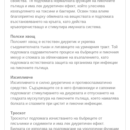
свойства. Тя подпомага нормалната функция на пикочните
пътища и има лек диуретичен ефект, който улеснява
изхвърлянето на токсини и бактерии. Освен това влияе
благоприятно върху обмяната на веществата и подпомага
възстановяването на кръвта, като действа
кръвопречистващо и стимулира имунната система.
Полски хвощ
Полският хвощ е естествен диуретик и укрепва
съединителната тъкан и лигавиците на уринарния тракт. Той
подпомага оздравителните процеси на бъбреците и пикочния
мехур и спомага за облекчаване на възпалението, като
подпомага естествената защита на организма при инфекции
на пикочните пътища.
Изсипливче
Изсипливчето е силно диуретично и противоспазматично
средство. Съдържащите се в него флавоноиди и сапонини
подпомагат стимулирането на диурезата и отпускането на
гладката мускулатура на пикочните пътища, което намалява
болката и спазмите при цистит и пикочни инфекции.
Троскот
Троскотът подпомага изчистването на бъбреците от
пясъчинки и седименти и има лек диуретичен ефект.
Билката се използва за подпомагане на урологични функции