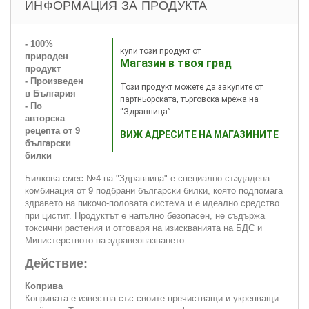
ИНФОРМАЦИЯ ЗА ПРОДУКТА
- 100%
купи този продукт от
природен
Магазин в твоя град
продукт
- Произведен
Този продукт можете да закупите от
в България
партньорската, търговска мрежа на
- По
“Здравница”
авторска
рецепта от 9
ВИЖ АДРЕСИТЕ НА МАГАЗИНИТЕ
български
билки
Билкова смес №4 на "Здравница" е специално създадена
комбинация от 9 подбрани български билки, която подпомага
здравето на пикочо-половата система и е идеално средство
при цистит. Продуктът е напълно безопасен, не съдържа
токсични растения и отговаря на изискванията на БДС и
Министерството на здравеопазването.
Действие:
Коприва
Копривата е известна със своите пречистващи и укрепващи