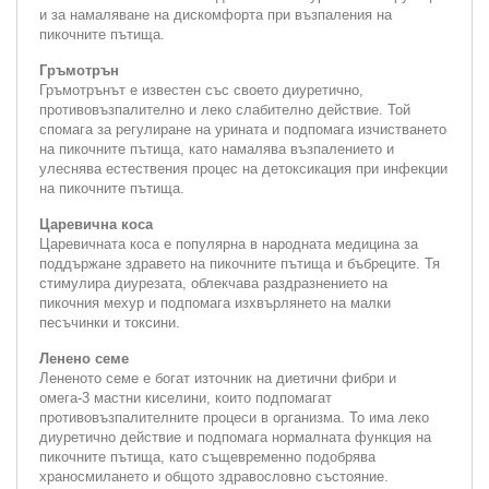
и за намаляване на дискомфорта при възпаления на
пикочните пътища.
Гръмотрън
Гръмотрънът е известен със своето диуретично,
противовъзпалително и леко слабително действие. Той
спомага за регулиране на урината и подпомага изчистването
на пикочните пътища, като намалява възпалението и
улеснява естествения процес на детоксикация при инфекции
на пикочните пътища.
Царевична коса
Царевичната коса е популярна в народната медицина за
поддържане здравето на пикочните пътища и бъбреците. Тя
стимулира диурезата, облекчава раздразнението на
пикочния мехур и подпомага изхвърлянето на малки
песъчинки и токсини.
Ленено семе
Лененото семе е богат източник на диетични фибри и
омега-3 мастни киселини, които подпомагат
противовъзпалителните процеси в организма. То има леко
диуретично действие и подпомага нормалната функция на
пикочните пътища, като същевременно подобрява
храносмилането и общото здравословно състояние.