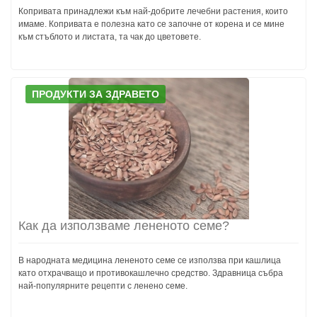
Копривата принадлежи към най-добрите лечебни растения, които
имаме. Копривата е полезна като се започне от корена и се мине
към стъблото и листата, та чак до цветовете.
ПРОДУКТИ ЗА ЗДРАВЕТО
Как да използваме лененото семе?
В народната медицина лененото семе се използва при кашлица
като отхрачващо и противокашлечно средство. Здравница събра
най-популярните рецепти с ленено семе.