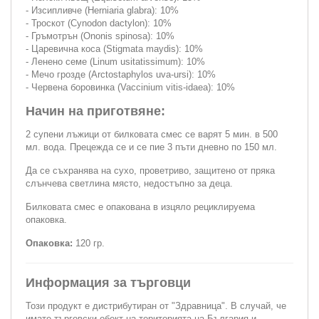
- Изсипливче (Herniaria glabra): 10%
- Троскот (Cynodon dactylon): 10%
- Гръмотрън (Ononis spinosa): 10%
- Царевична коса (Stigmata maydis): 10%
- Ленено семе (Linum usitatissimum): 10%
- Мечо грозде (Arctostaphylos uva-ursi): 10%
- Червена боровинка (Vaccinium vitis-idaea): 10%
Начин на приготвяне:
2 супени лъжици от билковата смес се варят 5 мин. в 500
мл. вода. Прецежда се и се пие 3 пъти дневно по 150 мл.
Да се съхранява на сухо, проветриво, защитено от пряка
слънчева светлина място, недостъпно за деца.
Билковата смес е опакована в изцяло рециклируема
опаковка.
Опаковка:
120 гр.
Информация за търговци
Този продукт е дистрибутиран от "Здравница". В случай, че
имате търговски обект на територията на България и