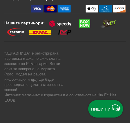
Нашите партньори:
"ЗДРАВНИЦА" е регистрирана
търговска марка по смисъла на
законите на Р. България. Всеки
опит за копиране на марката
(лого, модел на работа,
информация и др.) ще бъде
преследван с цялата строгост на
закона!
Интернет магазинът е изработен и е собственост на
Ню Ес Нет
ЕООД
ПИШИ НИ