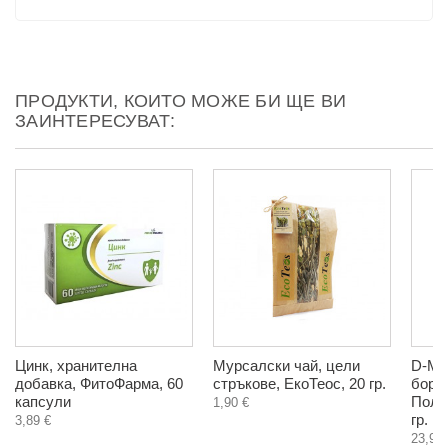
ПРОДУКТИ, КОИТО МОЖЕ БИ ЩЕ ВИ
ЗАИНТЕРЕСУВАТ:
Цинк, хранителна
Мурсалски чай, цели
D-Ма
добавка, ФитоФарма, 60
стръкове, ЕкоТеос, 20 гр.
боро
капсули
Поле
1,90 €
гр.
3,89 €
23,90 