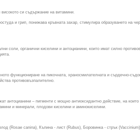
 високото си съдържание на витамини.
ростуда и грип, понижава кръвната захар, стимулира образуването на ч
лни соли, органични киселини и антоцианини, които имат силно противо
ията.
лното функциониране на пикочната, храносмилателната и сърдечно-съдо
ейства противовъзпалително.
жат антоцианини – пигменти с мощно антиоксидантно действие, на които 
амини и минерали, плодови киселини и аминокиселини.
плод (Rosae canina), Къпина - лист (Rubus), Боровинка - стрък (Vaccinium),