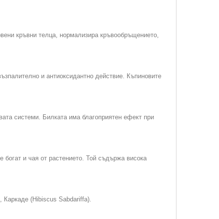
ервени кръвни телца, нормализира кръвообръщението,
възпалително и антиоксидантно действие. Къпиновите
вата системи. Билката има благоприятен ефект при
е богат и чая от растението. Той съдържа висока
 Каркаде (Hibiscus Sabdariffa).