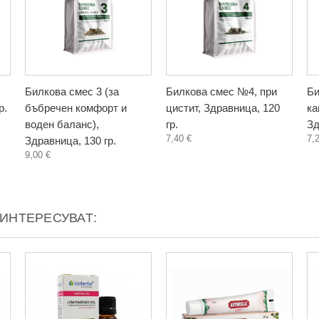
Билкова смес 3 (за
Билкова смес №4, при
Би
р.
бъбречен комфорт и
цистит, Здравница, 120
ка
воден баланс),
гр.
Зд
7,40 €
7,
Здравница, 130 гр.
9,00 €
АИНТЕРЕСУВАТ: