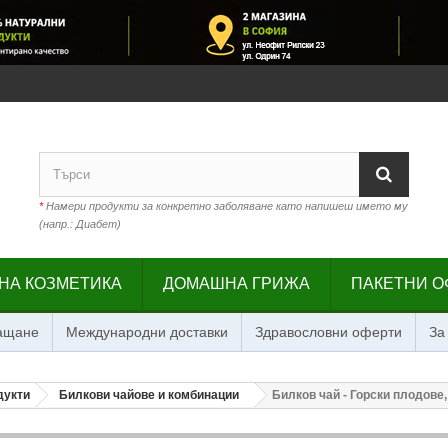
*
Намери продукти за конкретно заболяване като напишеш името му
(напр.: Диабет)
НА КОЗМЕТИКА
ДОМАШНА ГРИЖА
ПАКЕТНИ О
лащане
Международни доставки
Здравословни оферти
За
дукти
Билкови чайове и комбинации
Билков чай - Горски плодове,