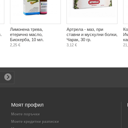
Лимонена трева,
Артрела - маз, при
Ко
.
етерично масло,
ставни и мускулни болки,
Им
Биохерба, 10 мл.
Чарак, 30 гр.
ка
2,25 €
3,12 €
21
Моят профил
Моите поръчки
Моите кредитни разписки