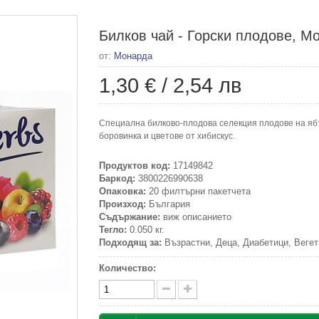
Билков чай - Горски плодове, Мо
от:
Монарда
1,30 €
/
2,54 лв
Специална билково-плодова селекция плодове на ябъл
боровинка и цветове от хибискус.
Продуктов код:
17149842
Баркод:
3800226990638
Опаковка:
20 филтърни пакетчета
Произход:
България
Съдържание:
виж описанието
Тегло:
0.050 кг.
Подходящ за:
Възрастни, Деца, Диабетици, Вегет
Количество: