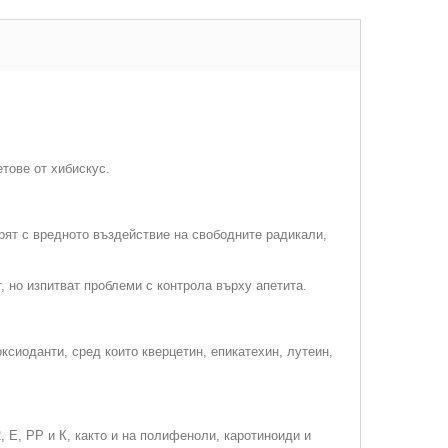
етове от хибискус.
рят с вредното въздействие на свободните радикали,
, но изпитват проблеми с контрола върху апетита.
ксиоданти, сред които кверцетин, епикатехин, лутеин,
 Е, РР и К, както и на полифеноли, каротиноиди и