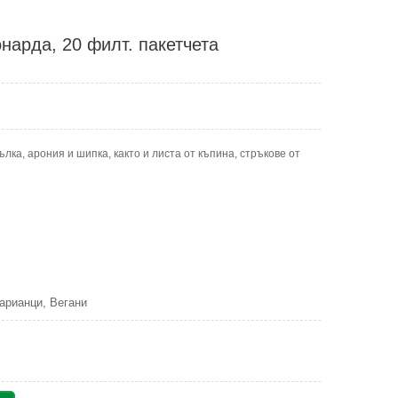
нарда, 20 филт. пакетчета
ка, арония и шипка, както и листа от къпина, стръкове от
арианци, Вегани