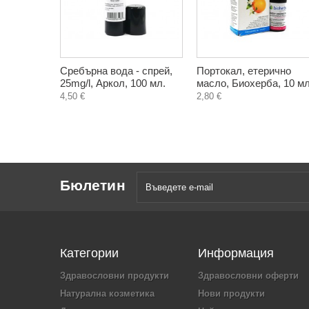
Сребърна вода - спрей,
Портокал, етерично
25mg/l, Аркол, 100 мл.
масло, Биохерба, 10 мл
4,50 €
2,80 €
Бюлетин
Категории
Информация
Здравословни продукти
Здравословни оферти
Натурална козметика
Нови продукти