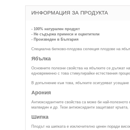
ИНФОРМАЦИЯ ЗА ПРОДУКТА
- 100% натурален продукт
- Не съдържа примеси и оцветители
- Произведен в България
Специална билково-плодова селекция плодове на ябълка
Ябълка
Основните полезни свойства на ябълките се дължат на
едновременно с това стимулирайки естествения процес
В допълнение към това, ябълките осигуряват усещане за
Арония
Антиоксидантните свойства са може би най-полезното в
малвидин и др. Тези антиоксиданти защитават кръвта, 
Шипка
Плодът на шипката е изключително ценен поради висок