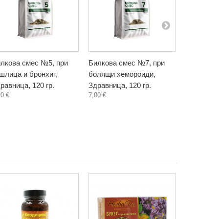
лкова смес №5, при
Билкова смес №7, при
Билкова 
шлица и бронхит,
болящи хемороиди,
кървящи 
равница, 120 гр.
Здравница, 120 гр.
Здравница
20 €
7,00 €
7,11 €