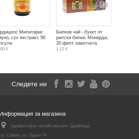
рдицепс Милитарис
Билков чай - букет от
Билков ча
уно, сух екстракт, 90
рилски билки, Монарда,
отслабван
псули
20 филт. пакетчета
филт. пак
,00 €
1,12 €
4,24 €
Следете ни
Информация за магазина
Здравословен онлайн магазин Здравница,
гр. София, ул. Одрин 74