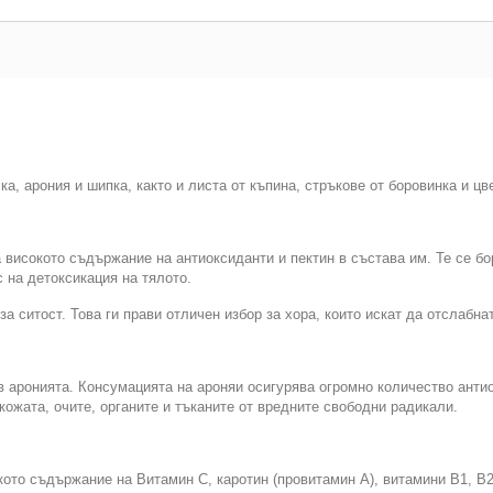
, арония и шипка, както и листа от къпина, стръкове от боровинка и цв
 високото съдържание на антиоксиданти и пектин в състава им. Те се бо
 на детоксикация на тялото.
 ситост. Това ги прави отличен избор за хора, които искат да отслабнат
 аронията. Консумацията на ароняи осигурява огромно количество антио
кожата, очите, органите и тъканите от вредните свободни радикали.
ото съдържание на Витамин С, каротин (провитамин А), витамини В1, В2,