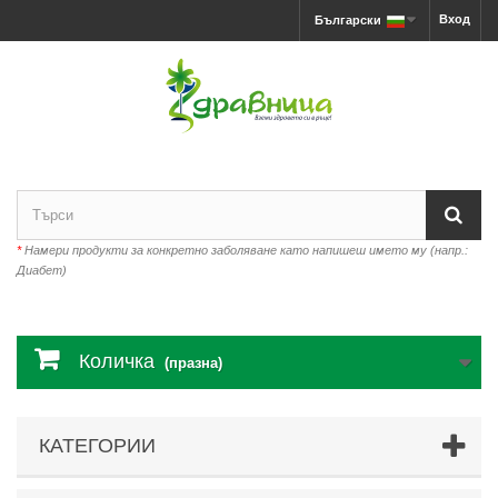
Вход
Български
*
Намери продукти за конкретно заболяване като напишеш името му (напр.:
Диабет)
Количка
(празна)
КАТЕГОРИИ