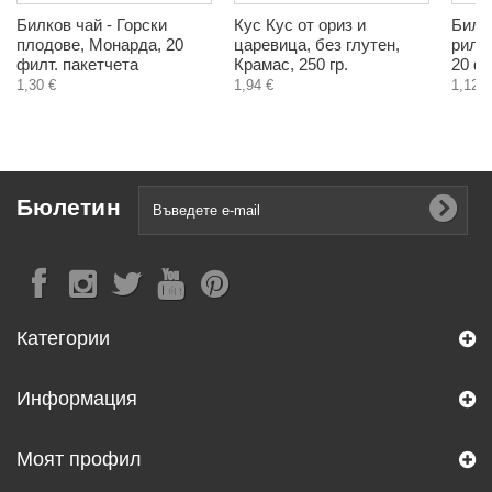
Билков чай - Горски
Кус Кус от ориз и
Билко
плодове, Монарда, 20
царевица, без глутен,
рилс
филт. пакетчета
Крамас, 250 гр.
20 фи
1,30 €
1,94 €
1,12 €
Бюлетин
Категории
Информация
Моят профил