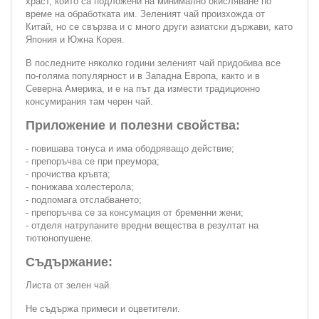
храст, които са подложени на минимално окисляване по
време на обработката им. Зеленият чай произхожда от
Китай, но се свързва и с много други азиатски държави, като
Япония и Южна Корея.
В последните няколко години зеленият чай придобива все
по-голяма популярност и в Западна Европа, както и в
Северна Америка, и е на път да измести традиционно
консумирания там черен чай.
Приложение и полезни свойства:
- повишава тонуса и има ободряващо действие;
- препоръчва се при преумора;
- прочиства кръвта;
- понижава холестерола;
- подпомага отслабването;
- препоръчва се за консумация от бременни жени;
- отделя натрупаните вредни вещества в резултат на
тютюнопушене.
Съдържание:
Листа от зелен чай.
Не съдържа примеси и оцветители.