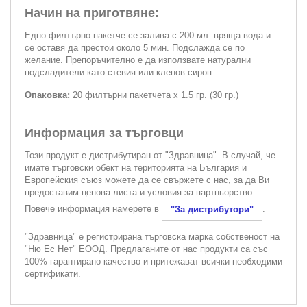
Начин на приготвяне:
Едно филтърно пакетче се залива с 200 мл. вряща вода и
се оставя да престои около 5 мин. Подслажда се по
желание. Препоръчително е да използвате натурални
подсладители като стевия или кленов сироп.
Опаковка:
20 филтърни пакетчета x 1.5 гр. (30 гр.)
Информация за търговци
Този продукт е дистрибутиран от "Здравница". В случай, че
имате търговски обект на територията на България и
Европейския съюз можете да се свържете с нас, за да Ви
предоставим ценова листа и условия за партньорство.
Повече информация намерете в
.
"За дистрибутори"
"Здравница" е регистрирана търговска марка собственост на
"Ню Ес Нет" ЕООД. Предлаганите от нас продукти са със
100% гарантирано качество и притежават всички необходими
сертификати.