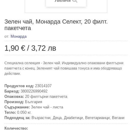
Увеличи
Зелен чай, Монарда Селект, 20 филт.
пакетчета
от:
Монарда
1,90 €
/
3,72 лв
Специална селекция - Зелен чай. Индивидуално опаковани филтърни
пакетчета с конец. Зеленият чай повишава тонуса и има ободряващо
действие.
Продуктов код:
23014107
Баркод:
3800226990492
Опаковка:
20 филтърни пакетчета
Произход:
България
Съдържание:
Зелен чай - листа
Тегло:
0.050 кг.
Подходящ за:
Възрастни, Деца, Диабетици, Вегетарианци, Вегани
Количество: