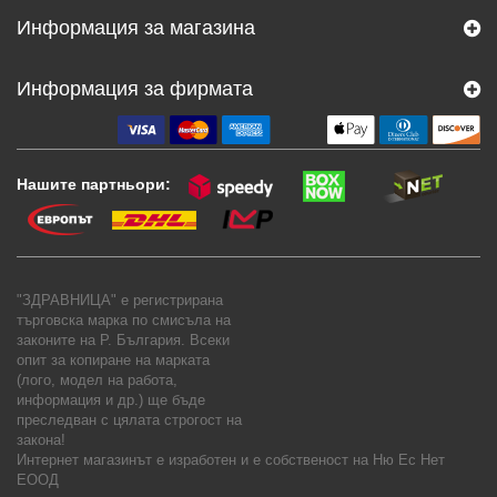
Информация за магазина
Информация за фирмата
Нашите партньори:
"ЗДРАВНИЦА" е регистрирана
търговска марка по смисъла на
законите на Р. България. Всеки
опит за копиране на марката
(лого, модел на работа,
информация и др.) ще бъде
преследван с цялата строгост на
закона!
Интернет магазинът е изработен и е собственост на
Ню Ес Нет
ЕООД