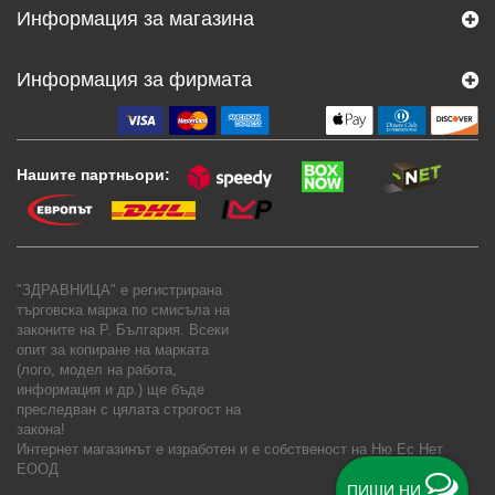
Информация за магазина
Информация за фирмата
Нашите партньори:
"ЗДРАВНИЦА" е регистрирана
търговска марка по смисъла на
законите на Р. България. Всеки
опит за копиране на марката
(лого, модел на работа,
информация и др.) ще бъде
преследван с цялата строгост на
закона!
Интернет магазинът е изработен и е собственост на
Ню Ес Нет
ЕООД
ПИШИ НИ