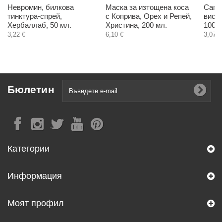
Невромин, билкова
Маска за изтощена коса
Сапе
тинктура-спрей,
с Коприва, Орех и Репей,
висок
Хербаллаб, 50 мл.
Христина, 200 мл.
100 
3,22 €
6,10 €
3,07 €
Бюлетин
Категории
Информация
Моят профил