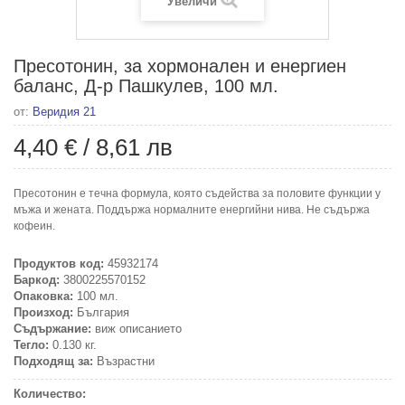
Увеличи
Пресотонин, за хормонален и енергиен
баланс, Д-р Пашкулев, 100 мл.
от:
Веридия 21
4,40 €
/
8,61 лв
Пресотонин е течна формула, която съдейства за половите функции у
мъжа и жената. Поддържа нормалните енергийни нива. Не съдържа
кофеин.
Продуктов код:
45932174
Баркод:
3800225570152
Опаковка:
100 мл.
Произход:
България
Съдържание:
виж описанието
Тегло:
0.130 кг.
Подходящ за:
Възрастни
Количество: