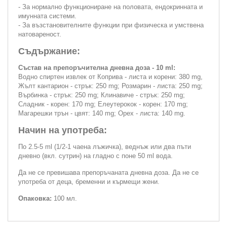
- За нормално функциониране на половата, ендокринната и
имунната системи.
- За възстановителните функции при физическа и умствена
натовареност.
Съдържание:
Състав на препоръчителна дневна доза - 10 ml:
Водно спиртен извлек от Коприва - листа и корени: 380 mg,
Жълт кантарион - стрък: 250 mg; Розмарин - листа: 250 mg;
Върбинка - стрък: 250 mg; Клинавиче - стрък: 250 mg;
Сладник - корен: 170 mg; Елеутерокок - корен: 170 mg;
Магарешки трън - цвят: 140 mg; Орех - листа: 140 mg.
Начин на употреба:
По 2.5-5 ml (1/2-1 чаена лъжичка), веднъж или два пъти
дневно (вкл. сутрин) на гладно с поне 50 ml вода.
Да не се превишава препоръчаната дневна доза. Да не се
употреба от деца, бременни и кърмещи жени.
Опаковка:
100 мл.