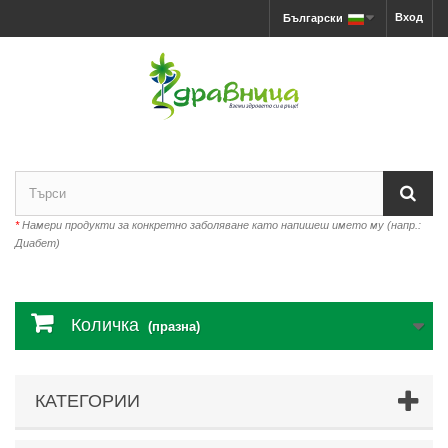
Вход
Български
*
Намери продукти за конкретно заболяване като напишеш името му (напр.:
Диабет)
Количка
(празна)
КАТЕГОРИИ