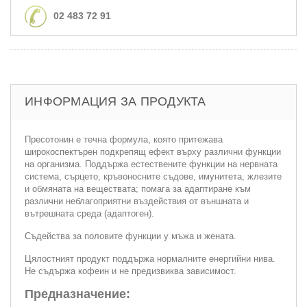
02 483 72 91
ИНФОРМАЦИЯ ЗА ПРОДУКТА
Пресотонин е течна формула, която притежава
широкоспектърен подкрепящ ефект върху различни функции
на организма. Поддържа естествените функции на нервната
система, сърцето, кръвоносните съдове, имунитета, жлезите
и обмяната на веществата; помага за адаптиране към
различни неблагоприятни въздействия от външната и
вътрешната среда (адаптоген).
Съдейства за половите функции у мъжа и жената.
Цялостният продукт поддържа нормалните енергийни нива.
Не съдържа кофеин и не предизвиква зависимост.
Предназначение: