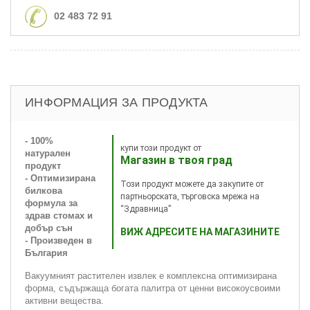
02 483 72 91
ИНФОРМАЦИЯ ЗА ПРОДУКТА
- 100%
купи този продукт от
натурален
Магазин в твоя град
продукт
- Оптимизирана
Този продукт можете да закупите от
билкова
партньорската, търговска мрежа на
формула за
“Здравница”
здрав стомах и
добър сън
ВИЖ АДРЕСИТЕ НА МАГАЗИНИТЕ
- Произведен в
България
Вакуумният растителен извлек е комплексна оптимизирана
форма, съдържаща богата палитра от ценни високоусвоими
активни вещества.