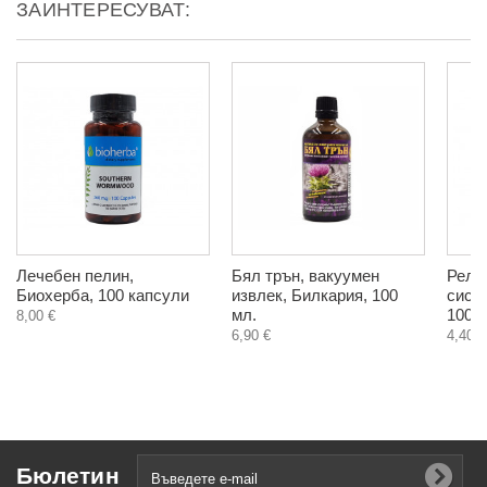
ЗАИНТЕРЕСУВАТ:
Лечебен пелин,
Бял трън, вакуумен
Рела
Биохерба, 100 капсули
извлек, Билкария, 100
сист
мл.
100 м
8,00 €
6,90 €
4,40 €
Бюлетин