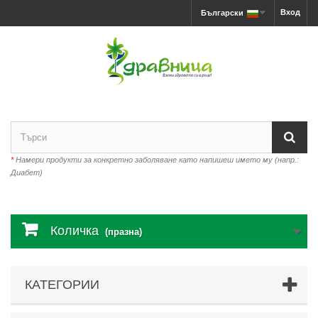
Вход
Български
*
Намери продукти за конкретно заболяване като напишеш името му (напр.:
Диабет)
Количка
(празна)
КАТЕГОРИИ