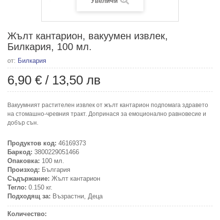
Увеличи
Жълт кантарион, вакуумен извлек,
Билкария, 100 мл.
от:
Билкария
6,90 €
/
13,50 лв
Вакуумният растителен извлек от жълт кантарион подпомага здравето
на стомашно-чревния тракт. Допринася за емоционално равновесие и
добър сън.
Продуктов код:
46169373
Баркод:
3800229051466
Опаковка:
100 мл.
Произход:
България
Съдържание:
Жълт кантарион
Тегло:
0.150 кг.
Подходящ за:
Възрастни, Деца
Количество: