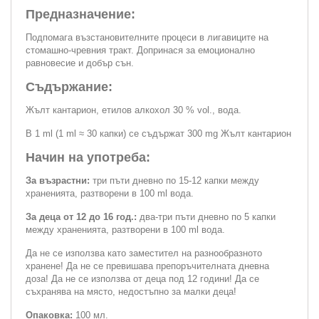
Предназначение:
Подпомага възстановителните процеси в лигавиците на
стомашно-чревния тракт. Допринася за емоционално
равновесие и добър сън.
Съдържание:
Жълт кантарион, етилов алкохол 30 % vol., вода.
В 1 ml (1 ml ≈ 30 капки) се съдържат 300 mg Жълт кантарион
Начин на употреба:
За възрастни:
три пъти дневно по 15-12 капки между
храненията, разтворени в 100 ml вода.
За деца от 12 до 16 год.:
два-три пъти дневно по 5 капки
между храненията, разтворени в 100 ml вода.
Да не се използва като заместител на разнообразното
хранене! Да не се превишава препоръчителната дневна
доза! Да не се използва от деца под 12 години! Да се
съхранява на място, недостъпно за малки деца!
Опаковка:
100 мл.