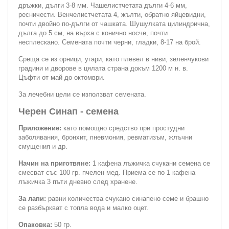
дръжки, дълги 3-8 мм. Чашелистчетата дълги 4-6 мм,
ресничести. Венче­листчетата 4, жълти, обратно яйцевидни,
почти двойно по-дълги от чашка­та. Шушулката цилиндрична,
дълга до 5 см, на върха с конично носче, поч­ти
несплескано. Семената почти черни, гладки, 8-17 на брой.
Среща се из орници, угари, като плевел в ниви, зеленчукови
градини и дворове в цялата страна докъм 1200 м н. в.
Цъфти от май до октомври.
За лечебни цели се използват семената.
Черен Синап - семена
Приложение:
като помощно средство при простудни
заболявания, бронхит, пневмония, ревматизъм, жлъчни
смущения и др.
Начин на приготвяне:
1 кафена лъжичка счукани семена се
смесват със 100 гр. пчелен мед. Приема се по 1 кафена
лъжичка 3 пъти дневно след хранене.
За лапи:
равни количества счукано синапено семе и брашно
се разбъркват с топла вода и малко оцет.
Опаковка:
50 гр.