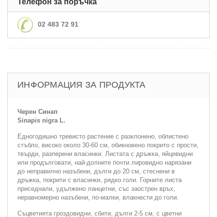
Телефон за поръчка
02 483 72 91
ИНФОРМАЦИЯ ЗА ПРОДУКТА
Черен Синап
Sinapis nigra L.
Едногодишно тревисто растение с разклонено, облистено
стъбло, висо­ко около 30-60 см, обикновено покрито с прости,
твърди, разперени вла­синки. Листата с дръжка, яйцевидни
или продълговати, най-долните почти лировидно нарязани
до неправилно назъбени, дълги до 20 см, стеснени в
дръжка, покрити с власинки, рядко голи. Горните листа
приседнали, удъл­жено ланцетни, със заострен връх,
неравномерно назъбени, по-малки, влак­нести до голи.
Съцветията гроздовидни, сбити, дълги 2-5 см, с цветни