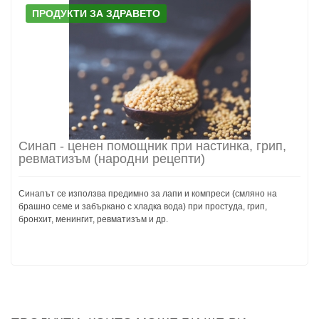
ПРОДУКТИ ЗА ЗДРАВЕТО
Синап - ценен помощник при настинка, грип,
ревматизъм (народни рецепти)
Синапът се използва предимно за лапи и компреси (смляно на
брашно семе и забъркано с хладка вода) при простуда, грип,
бронхит, менингит, ревматизъм и др.