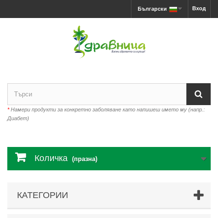
Вход
Български
*
Намери продукти за конкретно заболяване като напишеш името му (напр.:
Диабет)
Количка
(празна)
КАТЕГОРИИ