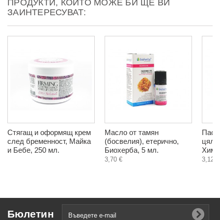
ПРОДУКТИ, КОИТО МОЖЕ БИ ЩЕ ВИ
ЗАИНТЕРЕСУВАТ:
Стягащ и оформящ крем
Масло от тамян
Паста
след бременност, Майка
(босвелия), етерично,
цяло
и Бебе, 250 мл.
Биохерба, 5 мл.
Хима
3,70 €
3,12 €
Бюлетин