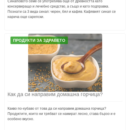
Синаповото семе се употребява още от древността като
консервиращо и лечебно средство, а също и като подправка.
Познати са 3 вида синап: черен, бял и кафяв. Кафявият синап се
нарича още сарепски.
ПРОДУКТИ ЗА ЗДРАВЕТО
Как да си направим домашна горчица?
Какво по-хубаво от това да си направим домашна горчица?
Продуктите, които ни трябват се намират лесно, става бързо и е
особено вкусно.