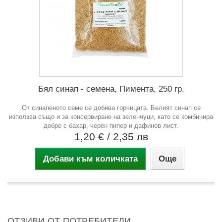
Бял синап - семена, Пимента, 250 гр.
От синапеното семе се добива горчицата. Белият синап се
използва също и за консервиране на зеленчуци, като се комбинира
добре с бахар, черен пипер и дафинов лист.
1,20 €
/ 2,35 лв
Добави към количката
Още
ОТЗИВИ ОТ ПОТРЕБИТЕЛИ