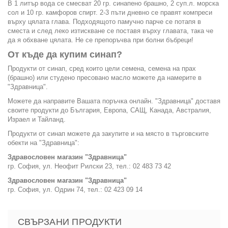
В 1 литър вода се смесват 20 гр. синапено брашно, 2 суп.л. морска
сол и 10 гр. камфоров спирт. 2-3 пъти дневно се правят компреси
върху цялата глава. Подходящото памучно парче се потапя в
сместа и след леко изтискване се поставя върху главата, така че
да я обхване цялата. Не се препоръчва при болни бъбреци!
От къде да купим синап?
Продукти от синап, сред които цели семена, семена на прах
(брашно) или студено пресовано масло можете да намерите в
"Здравница".
Можете да направите Вашата поръчка онлайн. "Здравница" доставя
своите продукти до България, Европа, САЩ, Канада, Австралия,
Израел и Тайланд.
Продукти от синап можете да закупите и на място в търговските
обекти на "Здравница":
Здравословен магазин "Здравница"
гр. София, ул. Неофит Рилски 23, тел.: 02 483 73 42
Здравословен магазин "Здравница"
гр. София, ул. Одрин 74, тел.: 02 423 09 14
СВЪРЗАНИ ПРОДУКТИ