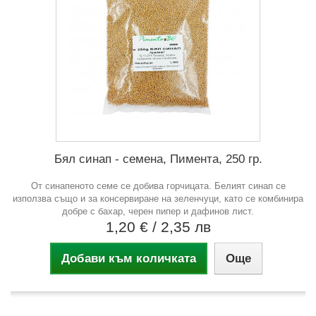
Бял синап - семена, Пимента, 250 гр.
От синапеното семе се добива горчицата. Белият синап се
използва също и за консервиране на зеленчуци, като се комбинира
добре с бахар, черен пипер и дафинов лист.
1,20 €
/ 2,35 лв
Добави към количката
Още