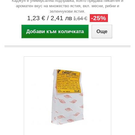
Каджун е универсална подправка, която придава пикантен и
ароматен вкус на множество ястия, вкл. месни, рибни и
зеленчукови ястия.
1,23 €
/ 2,41 лв
-25%
1,64 €
Добави към количката
Още