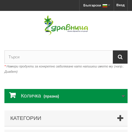
Вход
Български
*
Намери продукти за конкретно заболяване като напишеш името му (напр.:
Диабет)
Количка
(празна)
КАТЕГОРИИ