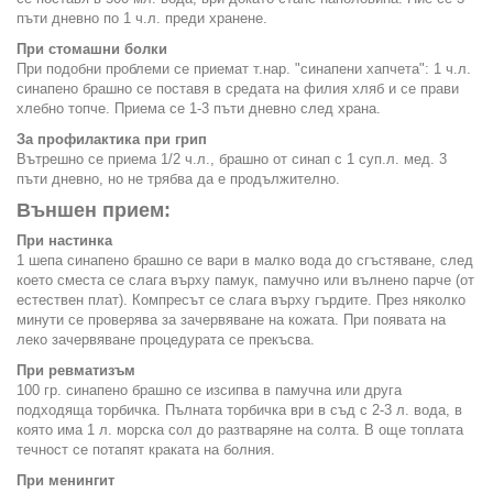
пъти дневно по 1 ч.л. преди хранене.
При стомашни болки
При подобни проблеми се приемат т.нар. "синапени хапчета": 1 ч.л.
синапено брашно се поставя в средата на филия хляб и се прави
хлебно топче. Приема се 1-3 пъти дневно след храна.
За профилактика при грип
Вътрешно се приема 1/2 ч.л., брашно от синап с 1 суп.л. мед. 3
пъти дневно, но не трябва да е продължително.
Външен прием:
При настинка
1 шепа синапено брашно се вари в малко вода до сгъстяване, след
което сместа се слага върху памук, памучно или вълнено парче (от
естествен плат). Компресът се слага върху гърдите. През няколко
минути се проверява за зачервяване на кожата. При появата на
леко зачервяване процедурата се прекъсва.
При ревматизъм
100 гр. синапено брашно се изсипва в памучна или друга
подходяща торбичка. Пълната торбичка ври в съд с 2-3 л. вода, в
която има 1 л. морска сол до разтваряне на солта. В още топлата
течност се потапят краката на болния.
При менингит