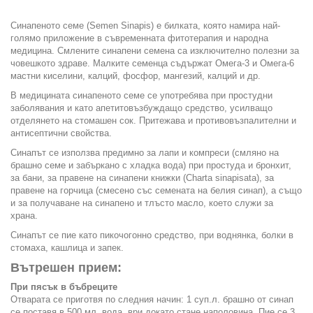
Синапеното семе (Semen Sinapis) е билката, която намира най-
голямо приложениe в съвременната фитотерапия и народна
медицина. Смлените синапени семена са изключително полезни за
човешкото здраве. Малките семенца съдържат Омега-3 и Омега-6
мастни киселини, калций, фосфор, мангезий, калций и др.
В медицината синапеното семе се употребява при простудни
заболявания и като апетитовъзбуждащо средство, усилващо
отделянето на стомашен сок. Притежава и противовъзпалителни и
антисептични свойства.
Синапът се използва предимно за лапи и компреси (смляно на
брашно семе и забъркано с хладка вода) при простуда и бронхит,
за бани, за правене на синапени книжки (Charta sinapisata), за
правене на горчица (смесено със семената на белия синап), а също
и за получаване на синапено и тлъсто масло, което служи за
храна.
Синапът се пие като пикочогонно средство, при воднянка, болки в
стомаха, кашлица и запек.
Вътрешен прием:
При пясък в бъбреците
Отварата се приготвя по следния начин: 1 суп.л. брашно от синап
се поставя в 500 мл. вода, ври докато стане наполовина. Пие се 3