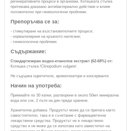
регенеративните процеси в организма. Котешката стъпка
притежава доказано антибактериално действие и влияе
положително при гинекологични проблеми.
Препоръчва се за:
- стимулиране на възстановителните процеси;
- нормализиране на кръвното налягане;
- гинекологични проблеми.
Съдържание:
Стандартизиран водно-етанолов екстракт (62-68%) от:
Котешка стъпка /Clinopodium vulgare/.
Не съдържа оцветители, ароматизатори и консерванти.
Начин на употреба:
Приемайте по 30 капки, разтворени в около 50мл минерална
вода или сок, 2 пъти на ден преди хранене.
Хранителна добавка. Продуктът може да се прилага както
самостоятелно, така и в съчетание с фармацевтични
лекарствени средства. Продуктът не е лекарствено
средство и не може да се използва като заместител на