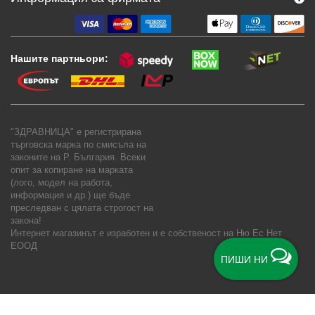
Нашите партньори:
"ЗДРАВНИЦА" е регистрирана
търговска марка по смисъла на
законите на Р. България. Всеки
опит за копиране на марката
(лого, модел на работа,
информация и др.) ще бъде
преследван с цялата строгост на
закона!
Интернет магазинът е изработен и е собственост на
Ню Ес Нет
ЕООД
ПИШИ НИ