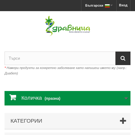
Вход
Български
*
Намери продукти за конкретно заболяване като напишеш името му (напр.:
Диабет)
Количка
(празна)
КАТЕГОРИИ