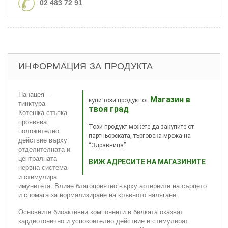
02 483 72 91
ИНФОРМАЦИЯ ЗА ПРОДУКТА
Панацея –
Магазин в
купи този продукт от
тинктура
твоя град
Котешка стъпка
проявява
Този продукт можете да закупите от
положително
партньорската, търговска мрежа на
действие върху
“Здравница”
отделителната и
централната
ВИЖ АДРЕСИТЕ НА МАГАЗИНИТЕ
нервна система
и стимулира
имунитета. Влияе благоприятно върху артериите на сърцето
и спомага за нормализиране на кръвното налягане.
Основните биоактивни компоненти в билката оказват
кардиотонично и успокоително действие и стимулират