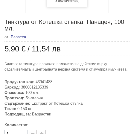
Увеличи
Тинктура от Котешка стъпка, Панацея, 100
мл.
от:
Panacea
5,90 €
/
11,54 лв
Билковата тинктура проявява положително действие върху
отделителната и централната нервна система и стимулира имунитета.
Продуктов код:
43941488
Баркод:
3800612135339
Опаковка:
100 мл.
Произход:
България
Съдържание:
Екстракт от Котешка стъпка
Тегло:
0.150 кг.
Подходящ за:
Възрастни
Количество: