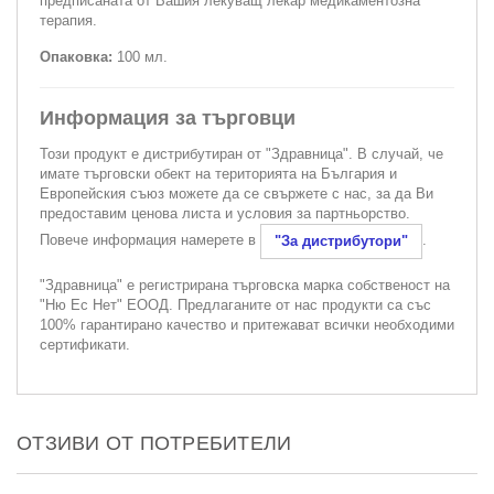
предписаната от Вашия лекуващ лекар медикаментозна
терапия.
Опаковка:
100 мл.
Информация за търговци
Този продукт е дистрибутиран от "Здравница". В случай, че
имате търговски обект на територията на България и
Европейския съюз можете да се свържете с нас, за да Ви
предоставим ценова листа и условия за партньорство.
Повече информация намерете в
.
"За дистрибутори"
"Здравница" е регистрирана търговска марка собственост на
"Ню Ес Нет" ЕООД. Предлаганите от нас продукти са със
100% гарантирано качество и притежават всички необходими
сертификати.
ОТЗИВИ ОТ ПОТРЕБИТЕЛИ