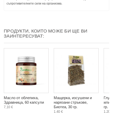
съпротивителните сили на организма.
ПРОДУКТИ, КОИТО МОЖЕ БИ ЩЕ ВИ
ЗАИНТЕРЕСУВАТ:
Масло от облепиха,
Мащерка, изсушени и
Глух
Здравница, 60 капсули
нарязани стръкове,
или к
Биотеа, 30 гр.
гр.
7,10 €
1,40 €
1,20 €