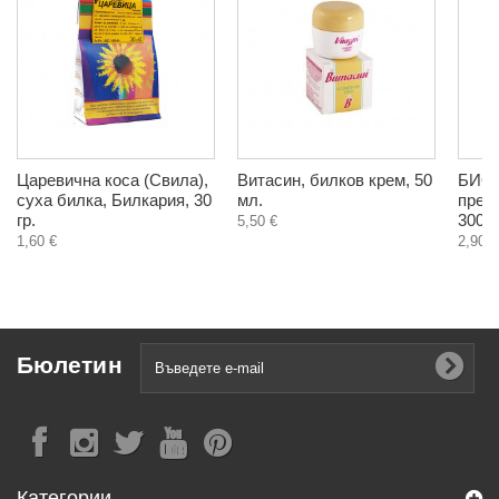
Царевична коса (Свила),
Витасин, билков крем, 50
БИО 
суха билка, Билкария, 30
мл.
прес
гр.
300 г
5,50 €
1,60 €
2,90 €
Бюлетин
Категории