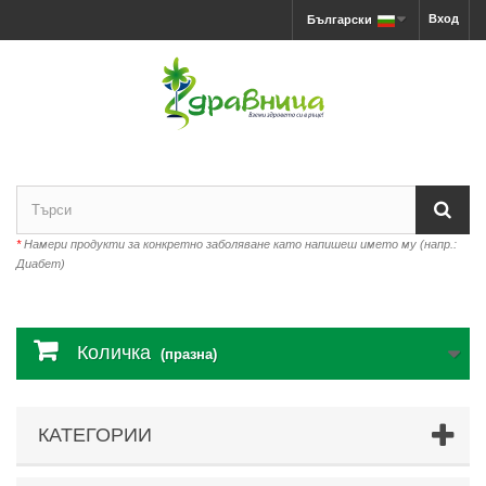
Вход
Български
*
Намери продукти за конкретно заболяване като напишеш името му (напр.:
Диабет)
Количка
(празна)
КАТЕГОРИИ