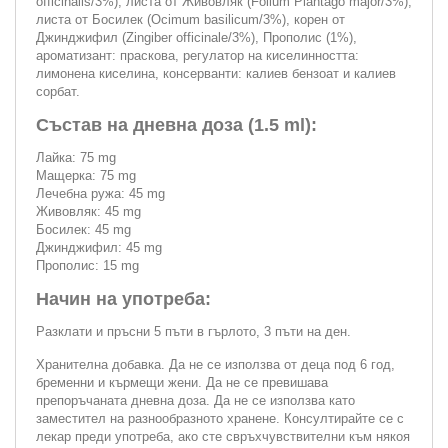
officinalis/3%), листа от Живовляк (Folium Plantago major/3%),
листа от Босилек (Ocimum basilicum/3%), корен от
Джинджифил (Zingiber officinale/3%), Прополис (1%),
ароматизант: праскова, регулатор на киселинността:
лимонена киселина, консерванти: калиев бензоат и калиев
сорбат.
Състав на дневна доза (1.5 ml):
Лайка: 75 mg
Мащерка: 75 mg
Лечебна ружа: 45 mg
Живовляк: 45 mg
Босилек: 45 mg
Джинджифил: 45 mg
Прополис: 15 mg
Начин на употреба:
Разклати и пръсни 5 пъти в гърлото, 3 пъти на ден.
Хранителна добавка. Да не се използва от деца под 6 год,
бременни и кърмещи жени. Да не се превишава
препоръчаната дневна доза. Да не се използва като
заместител на разнообразното хранене. Консултирайте се с
лекар преди употреба, ако сте свръхчувствителни към някоя