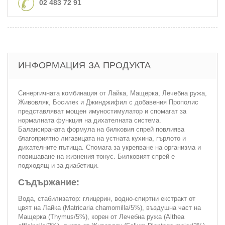
02 483 72 91
ИНФОРМАЦИЯ ЗА ПРОДУКТА
Синергичната комбинация от Лайка, Мащерка, Лечебна ружа,
Живовляк, Босилек и Джинджифил с добавения Прополис
представляват мощен имуностимулатор и спомагат за
нормалната функция на дихателната система.
Балансираната формула на билковия спрей повлиява
благоприятно лигавицата на устната кухина, гърлото и
дихателните пътища. Спомага за укрепване на организма и
повишаване на жизнения тонус. Билковият спрей е
подходящ и за диабетици.
Съдържание:
Вода, стабилизатор: глицерин, водно-спиртни екстракт от
цвят на Лайка (Matricaria chamomilla/5%), въздушна част на
Мащерка (Thymus/5%), корен от Лечебна ружа (Althea