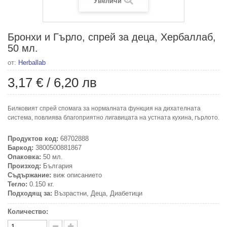
Увеличи
Бронхи и Гърло, спрей за деца, Хербаллаб,
50 мл.
от:
Herballab
3,17 €
/
6,20 лв
Билковият спрей спомага за нормалната функция на дихателната
система, повлиява благоприятно лигавицата на устната кухина, гърлото.
Продуктов код:
68702888
Баркод:
3800500881867
Опаковка:
50 мл.
Произход:
България
Съдържание:
виж описанието
Тегло:
0.150 кг.
Подходящ за:
Възрастни, Деца, Диабетици
Количество: