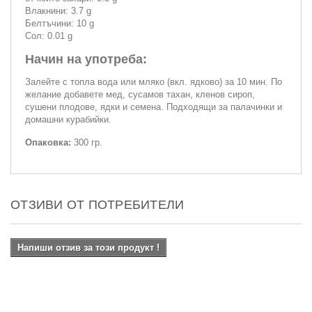
Влакнини: 3.7 g
Белтъчини: 10 g
Сол: 0.01 g
Начин на употреба:
Залейте с топла вода или мляко (вкл. ядково) за 10 мин. По
желание добавете мед, сусамов тахан, кленов сироп,
сушени плодове, ядки и семена. Подходящи за палачинки и
домашни курабийки.
Опаковка:
300 гр.
ОТЗИВИ ОТ ПОТРЕБИТЕЛИ
Напиши отзив за този продукт !