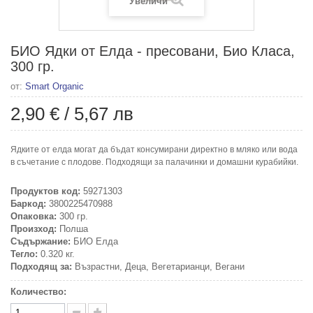
Увеличи
БИО Ядки от Елда - пресовани, Био Класа,
300 гр.
от:
Smart Organic
2,90 €
/
5,67 лв
Ядките от елда могат да бъдат консумирани директно в мляко или вода
в съчетание с плодове. Подходящи за палачинки и домашни курабийки.
Продуктов код:
59271303
Баркод:
3800225470988
Опаковка:
300 гр.
Произход:
Полша
Съдържание:
БИО Елда
Тегло:
0.320 кг.
Подходящ за:
Възрастни, Деца, Вегетарианци, Вегани
Количество: