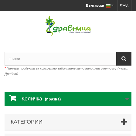
Вход
Български
*
Намери продукти за конкретно заболяване като напишеш името му (напр.:
Диабет)
Количка
(празна)
КАТЕГОРИИ