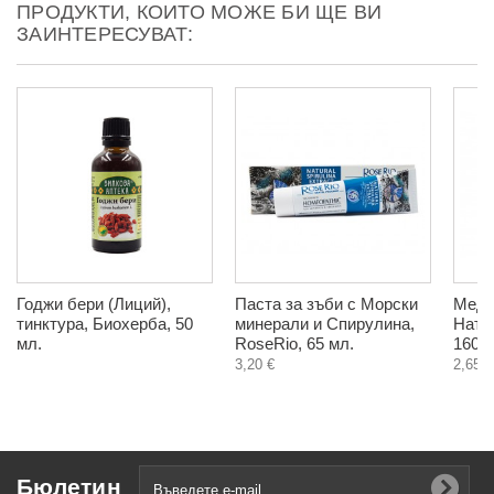
ПРОДУКТИ, КОИТО МОЖЕ БИ ЩЕ ВИ
ЗАИНТЕРЕСУВАТ:
Годжи бери (Лиций),
Паста за зъби с Морски
Меде
тинктура, Биохерба, 50
минерали и Спирулина,
Нату
мл.
RoseRio, 65 мл.
160 г
3,20 €
2,65 €
Бюлетин