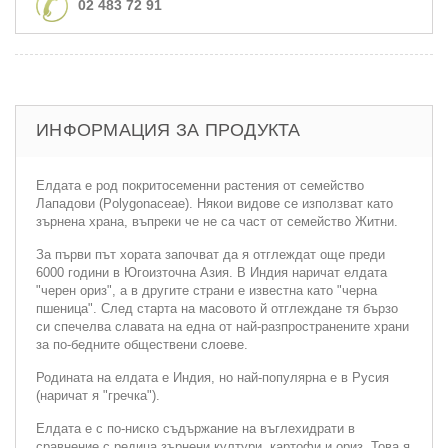
02 483 72 91
ИНФОРМАЦИЯ ЗА ПРОДУКТА
Елдата е род покритосеменни растения от семейство
Лападови (Polygonaceae). Някои видове се използват като
зърнена храна, въпреки че не са част от семейство Житни.
За първи път хората започват да я отглеждат още преди
6000 години в Югоизточна Азия. В Индия наричат елдата
"черен ориз", а в другите страни е известна като "черна
пшеница". След старта на масовото й отглеждане тя бързо
си спечелва славата на една от най-разпространените храни
за по-бедните обществени слоеве.
Родината на елдата е Индия, но най-популярна е в Русия
(наричат я "гречка").
Елдата е с по-ниско съдържание на въглехидрати в
сравнение с редица зърнени култури, картофи и ориз. Това я