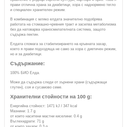
прави отлична храна за диабетици, хора с наднормено тегло
и специален хранителен режим.
В комбинация с мляко елдата значително подобрява
работата на стомашно-чревния тракт и засилва метаболизма
без да натоварва храносмилателната система, защото
съдържа пектин.
Елдата спомага за стабилизирането на кръвната захар,
което я прави подходяща не само за хора с диетичен режим,
но и за диабетици.
Съдържание:
100% БИО Елда.
Може да съдържа следи от зърнени храни (съдържащи
глутен), соя и сусамово семе.
Хранителни стойности на 100 g:
Енергийна стойност: 1471 kJ / 347 kcal
Мазнини: 1.7 g
от които наситени мастни киселини: 0.4 g
Въглехидрати: 71 g
от които захари: 0.3 g