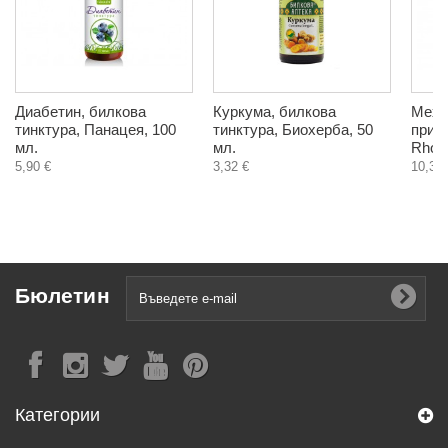
Диабетин, билкова
Куркума, билкова
Мехл
тинктура, Панацея, 100
тинктура, Биохерба, 50
приро
мл.
мл.
Rhodo
5,90 €
3,32 €
10,33 
Бюлетин
Категории