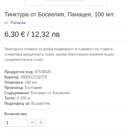
Тинктура от Босвелия, Панацея, 100 мл.
от:
Panacea
6,30 €
/
12,32 лв
Тинктурата спомага за добра подвижност и гъвкавост на ставите,
стимулира хрущялната тъкан, оказва благотворно влияние върху
съединителната тъкан.
Продуктов код:
87539426
Баркод:
3800612132376
Опаковка:
100 мл.
Произход:
България
Съдържание:
Екстракт от Босвелия
Тегло:
0.150 кг.
Подходящ за:
Възрастни
Количество: