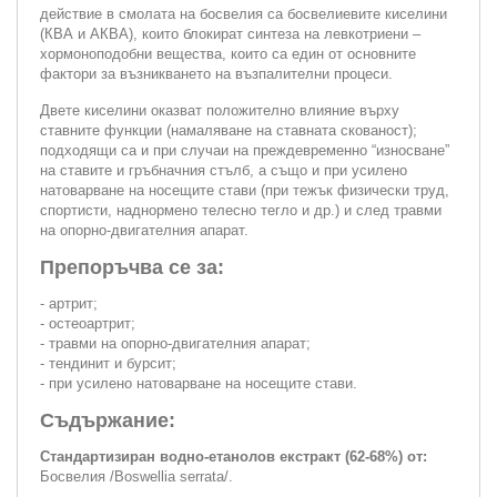
действие в смолата на босвелия са босвелиевите киселини
(КВА и АКВА), които блокират синтеза на левкотриени –
хормоноподобни вещества, които са един от основните
фактори за възникването на възпалителни процеси.
Двете киселини оказват положително влияние върху
ставните функции (намаляване на ставната скованост);
подходящи са и при случаи на преждевременно “износване”
на ставите и гръбначния стълб, а също и при усилено
натоварване на носещите стави (при тежък физически труд,
спортисти, наднормено телесно тегло и др.) и след травми
на опорно-двигателния апарат.
Препоръчва се за:
- артрит;
- остеоартрит;
- травми на опорно-двигателния апарат;
- тендинит и бурсит;
- при усилено натоварване на носещите стави.
Съдържание:
Стандартизиран водно-етанолов екстракт (62-68%) от:
Босвелия /Boswellia serrata/.