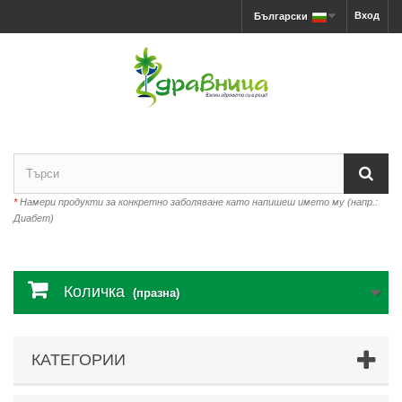
Вход
Български
*
Намери продукти за конкретно заболяване като напишеш името му (напр.:
Диабет)
Количка
(празна)
КАТЕГОРИИ