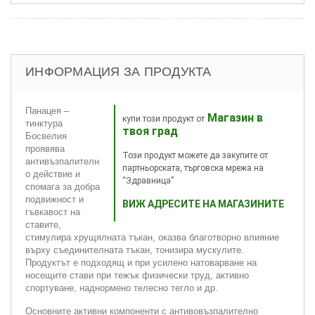
ИНФОРМАЦИЯ ЗА ПРОДУКТА
Панацея –
Магазин в
купи този продукт от
тинктура
твоя град
Босвелия
проявява
Този продукт можете да закупите от
антивъзпалителн
партньорската, търговска мрежа на
о действие и
“Здравница”
спомага за добра
подвижност и
ВИЖ АДРЕСИТЕ НА МАГАЗИНИТЕ
гъвкавост на
ставите,
стимулира хрущялната тъкан, оказва благотворно влияние
върху съединителната тъкан, тонизира мускулите.
Продуктът е подходящ и при усилено натоварване на
носещите стави при тежък физически труд, активно
спортуване, наднормено телесно тегло и др.
Основните активни компоненти с антивовъзпалително