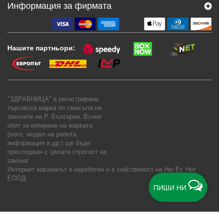
Информация за фирмата
Нашите партньори:
"ЗДРАВНИЦА" е регистрирана
търговска марка по смисъла на
законите на Р. България. Всеки
опит за копиране на марката
(лого, модел на работа,
информация и др.) ще бъде
преследван с цялата строгост на
закона!
Интернет магазинът е изработен и е собственост на
Ню Ес Нет
ЕООД
ПИШИ НИ