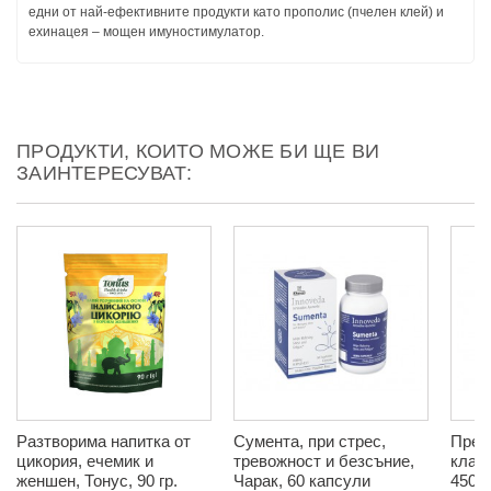
едни от най-ефективните продукти като прополис (пчелен клей) и
ехинацея – мощен имуностимулатор.
ПРОДУКТИ, КОИТО МОЖЕ БИ ЩЕ ВИ
ЗАИНТЕРЕСУВАТ:
Разтворима напитка от
Сумента, при стрес,
Преч
цикория, ечемик и
тревожност и безсъние,
класи
женшен, Тонус, 90 гр.
Чарак, 60 капсули
450 г