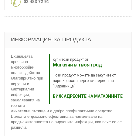
02 483 72 91
ИНФОРМАЦИЯ ЗА ПРОДУКТА
Ехинацеята
купи този продукт от
проявява
Магазин в твоя град
многобройни
ползи - действа
Този продукт можете да закупите от
благоприятно при
партньорската, търговска мрежа на
вирусни и
“Здравница”
бактериални
инфекции,
ВИЖ АДРЕСИТЕ НА МАГАЗИНИТЕ
заболявания на
горните
дихателни пътища и е добро профилактично средство.
Билката е доказано ефективна за намаляване на
продължителността на вирусните инфекции, ако вече са се
развили.