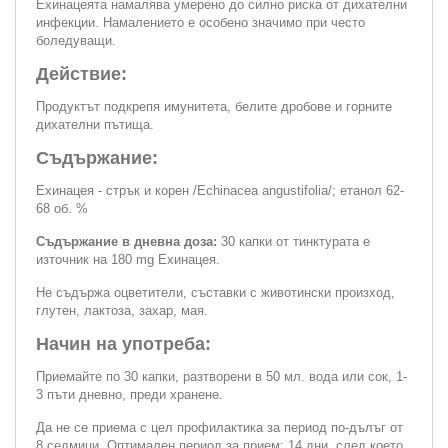
Ехинацеята намалява умерено до силно риска от дихателни
инфекции. Намалението е особено значимо при често
боледуващи.
Действие:
Продуктът подкрепя имунитета, белите дробове и горните
дихателни пътища.
Съдържание:
Ехинацея - стрък и корен /Echinacea angustifolia/; етанол 62-
68 об. %
Съдържание в дневна доза:
30 капки от тинктурата е
източник на 180 mg Ехинацея.
Не съдържа оцветители, съставки с животински произход,
глутен, лактоза, захар, мая.
Начин на употреба:
Приемайте по 30 капки, разтворени в 50 мл. вода или сок, 1-
3 пъти дневно, преди хранене.
Да не се приема с цел профилактика за период по-дълъг от
8 седмици. Оптимален период за прием: 14 дни, след което