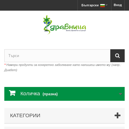
Вход
Български
*
Намери продукти за конкретно заболяване като напишеш името му (напр.:
Диабет)
Количка
(празна)
КАТЕГОРИИ