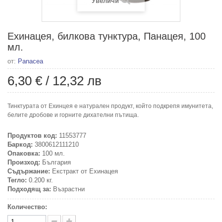
Увеличи
Ехинацея, билкова тунктура, Панацея, 100
мл.
от:
Panacea
6,30 €
/
12,32 лв
Тинктурата от Ехинцея е натурален продукт, който подкрепя имунитета,
белите дробове и горните дихателни пътища.
Продуктов код:
11553777
Баркод:
3800612111210
Опаковка:
100 мл.
Произход:
България
Съдържание:
Екстракт от Ехинацея
Тегло:
0.200 кг.
Подходящ за:
Възрастни
Количество: