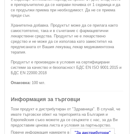
е препоръчително да се направи почивка от 1 седмица и да
се продължи приема при необходимост. Да не се приема
преди сън.
Хранителна добавка. Продуктът може да се прилага както
самостоятелно, така и в съчетание с фармацевтични
лекарствени средства. Продуктът не е лекарствено
средство и не може да се използва като заместител на
предписаната от Вашия лекуващ лекар медикаментозна
терапия.
Продуктът е произведен в условия на сертифицирани
системи за качество и безопасност БДС EN ISO 9001:2015 и
БДС EN 22000:2018
Опаковка:
100 мл.
Информация за търговци
Този продукт е дистрибутиран от "Здравница". В случай, че
имате търговски обект на територията на България и
Европейския съюз можете да се свържете с нас, за да Ви
предоставим ценова листа и условия за партньорство.
Повече информация намерете в
.
"За дистрибутори"