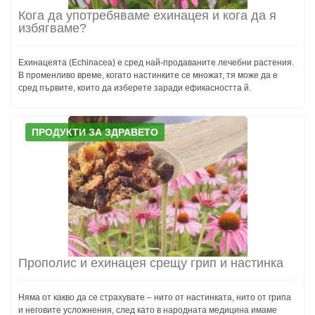
Кога да употребяваме ехинацея и кога да я
избягваме?
Ехинацеята (Echinacea) е сред най-продаваните лечебни растения.
В променливо време, когато настинките се множат, тя може да е
сред първите, които да изберете заради ефикасността й.
ПРОДУКТИ ЗА ЗДРАВЕТО
Прополис и ехинацея срещу грип и настинка
Няма от какво да се страхувате – нито от настинката, нито от грипа
и неговите усложнения, след като в народната медицина имаме