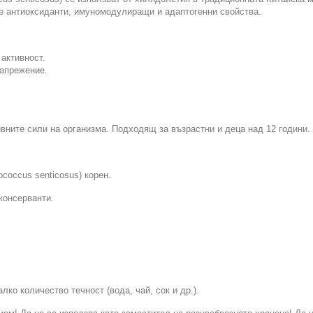
е антиоксиданти, имуномодулиращи и адаптогенни свойства.
активност.
напрежение.
вните сили на организма. Подходящ за възрастни и деца над 12 години.
coccus senticosus) корен.
консерванти.
лко количество течност (вода, чай, сок и др.).