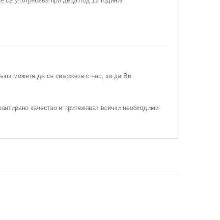
е се употребява при деца под 12 години!
съюз можете да се свържете с нас, за да Ви
рантирано качество и притежават всички необходими