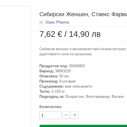
Сибирски Женшен, Стаекс Фарма
от:
Staex Pharma
7,62 €
/
14,90 лв
Сибирски женшен е висококачествен билков екстракт,
адаптивните сили на организма.
Продуктов код:
26646803
Баркод:
38063220
Опаковка:
50 мл.
Произход:
България
Съдържание:
виж описанието
Тегло:
0.150 кг.
Подходящ за:
Възрастни, Вегетарианци, Вегани
Количество: