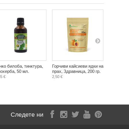
нко билоба, тинктура,
Горчиви кайсиеви ядки на
Спрей за 
охерба, 50 мл.
прах, Здравница, 200 гр.
прополис 
екстракти
35 €
2,50 €
Следете ни