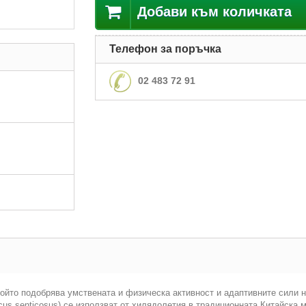
Добави към количката
Телефон за поръчка
02 483 72 91
който подобрява умствената и физическа активност и адаптивните сили 
cus senticosus) се използват от хилядолетия в традиционната Китайска 