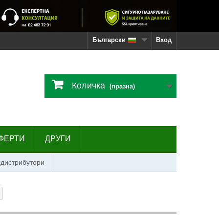
Български
Вход
Количка
(празна)
ФЕРТИ
ДРУГИ
 дистрибутори