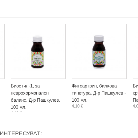
Биостил-1, за
Фитоартрин, билкова
Би
неврохормонален
тинктура, Д-р Пашкулев -
кр
баланс, Д-р Пашкулев,
100 мл.
Па
4,10 €
4,
100 мл.
4,10 €
АИНТЕРЕСУВАТ: