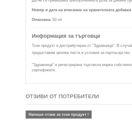
Да не се превишава препоръчваната доза за дневен при
Номер и дата на вписване на хранителната добавка
Опаковка:
50 ml
Информация за търговци
Този продукт е дистрибутиран от "Здравница". В случа
предоставим ценова листа и условия за партньорство
"Здравница" е регистрирана търговска марка собствен
сертификати.
ОТЗИВИ ОТ ПОТРЕБИТЕЛИ
Напиши отзив за този продукт !