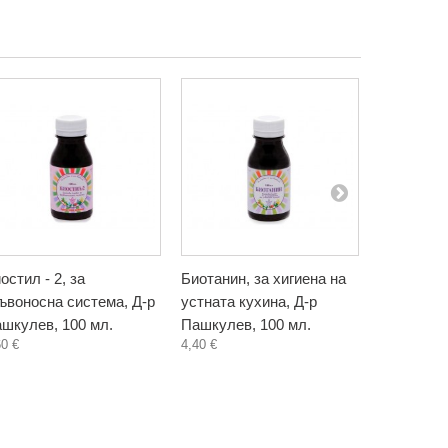
остил - 2, за
Биотанин, за хигиена на
Бъзак, ти
ъвоносна система, Д-р
устната кухина, Д-р
Биохерба,
5,80 €
шкулев, 100 мл.
Пашкулев, 100 мл.
60 €
4,40 €