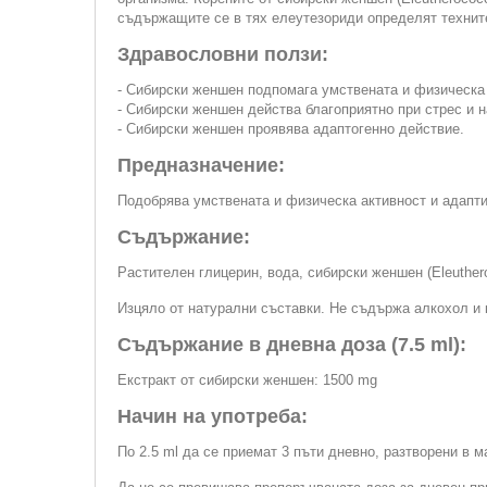
съдържащите се в тях елеутезориди определят технит
Здравословни ползи:
- Сибирски женшен подпомага умствената и физическа 
- Сибирски женшен действа благоприятно при стрес и 
- Сибирски женшен проявява адаптогенно действие.
Предназначение:
Подобрява умствената и физическа активност и адапти
Съдържание:
Растителен глицерин, вода, сибирски женшен (Eleuthero
Изцяло от натурални съставки. Не съдържа алкохол и 
Съдържание в дневна доза (7.5 ml):
Екстракт от сибирски женшен: 1500 mg
Начин на употреба:
По 2.5 ml да се приемат 3 пъти дневно, разтворени в ма