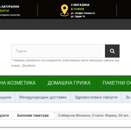
*
Намери продукти за конкретно заболяване като напишеш името му
(напр.: Диабет)
НА КОЗМЕТИКА
ДОМАШНА ГРИЖА
ПАКЕТНИ О
лащане
Международни доставки
Здравословни оферти
За
дукти
Билкови тинктури
Сибирски Женшен, Стаекс Фарма, 50 мл.