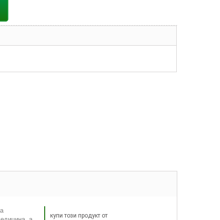
на
купи този продукт от
медицина, а