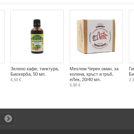
Зелено кафе, тинктура,
Мехлем Черен оман, за
Ги
Биохерба, 50 мл.
колена, кръст и гръб,
Би
еЛек, 20/40 мл.
4,50 €
2,
6,90 €