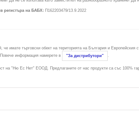
ем! Да не се използва като заместител на разнообразното хранене! Да н
 в регистъра на БАБХ:
П162203479/13.9.2022
й, че имате търговски обект на територията на България и Европейския 
. Повече информация намерете в
.
"За дистрибутори"
ост на "Ню Ес Нет" ЕООД. Предлаганите от нас продукти са със 100% га