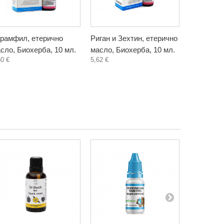
рамфил, етерично
Риган и Зехтин, етерично
Евкалипт,
сло, Биохерба, 10 мл.
масло, Биохерба, 10 мл.
масло, Би
60 €
5,62 €
2,20 €