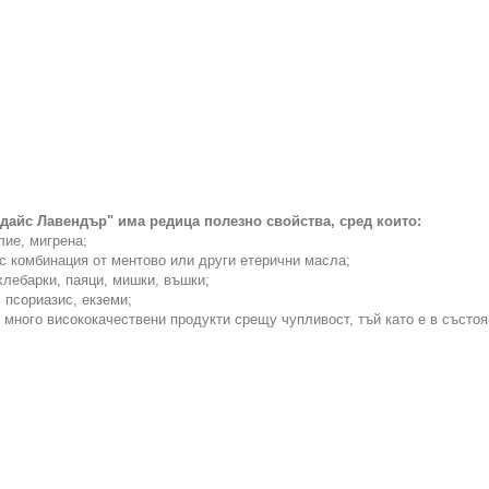
дайс Лавендър" има редица полезно свойства, сред които:
лие, мигрена;
 с комбинация от ментово или други етерични масла;
хлебарки, паяци, мишки, въшки;
 псориазис, екземи;
 много висококачествени продукти срещу чупливост, тъй като е в състо