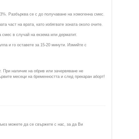
0.3%. Разбърква се с до получаване на хомогенна смес.
та част на врата, като избягвате зоната около очите.
а смес в случай на екзема или дерматит.
па и го оставете за 15-20 минути. Измийте с
т. При наличие на обрив или зачервяване не
първите месеци на бременността и след прекаран аборт!
съюз можете да се свържете с нас, за да Ви