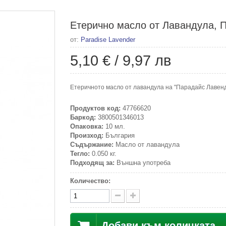
Етерично масло от Лавандула, 
от:
Paradise Lavender
5,10 €
/
9,97 лв
Етеричното масло от лавандула на "Парадайс Лавен
Продуктов код:
47766620
Баркод:
3800501346013
Опаковка:
10 мл.
Произход:
България
Съдържание:
Масло от лавандула
Тегло:
0.050 кг.
Подходящ за:
Външна употреба
Количество:
Добави към количката