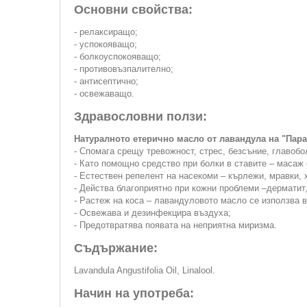
Основни свойства:
- релаксиращо;
- успокояващо;
- болкоуспокояващо;
- противовъзпалително;
- антисептично;
- освежаващо.
Здравословни ползи:
Натуралното етерично масло от лавандула на "Пара
- Спомага срещу тревожност, стрес, безсъние, главобо
- Като помощно средство при болки в ставите – масаж
- Естествен репелент на насекоми – кърлежи, мравки, 
- Действа благоприятно при кожни проблеми –дерматит,
- Растеж на коса – лавандуловото масло се използва в
- Освежава и дезинфекцира въздуха;
- Предотвратява появата на неприятна миризма.
Съдържание:
Lavandula Angustifolia Oil, Linalool.
Начин на употреба: