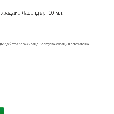
Парадайс Лавендър, 10 мл.
дър" действа релаксиращо, болкоуспокояващи и освежаващо.