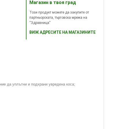
Магазин в твоя град
Този продукт можете да закупите от
партньорската, търговска мрежа на
“Здравница”
ВИЖ АДРЕСИТЕ НА МАГАЗИНИТЕ
яние да уплътни и подхрани увредена коса;