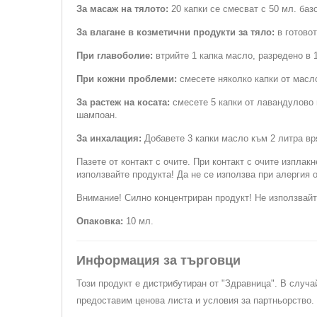
За масаж на тялото:
20 капки се смесват с 50 мл. баз
За влагане в козметични продукти за тяло:
в готово
При главоболие:
втрийте 1 капка масло, разредено в 1
При кожни проблеми:
смесете няколко капки от масл
За растеж на косата:
смесете 5 капки от лавандулово 
шампоан.
За инхалация:
Добавете 3 капки масло към 2 литра вр
Пазете от контакт с очите. При контакт с очите изплак
използвайте продукта! Да не се използва при алергия о
Внимание! Силно концентриран продукт! Не използвайт
Опаковка:
10 мл.
Информация за търговци
Този продукт е дистрибутиран от "Здравница". В случа
предоставим ценова листа и условия за партньорство