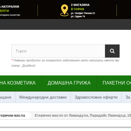
*
Намери продукти за конкретно заболяване като напишеш името му
(напр.: Диабет)
НА КОЗМЕТИКА
ДОМАШНА ГРИЖА
ПАКЕТНИ О
лащане
Международни доставки
Здравословни оферти
За
терични масла
Етерично масло от Лавандула, Парадайс Лавендър, 10