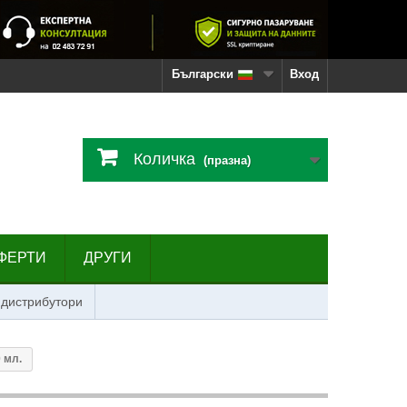
Български
Вход
Количка
(празна)
ФЕРТИ
ДРУГИ
 дистрибутори
 мл.