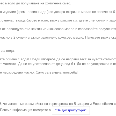
ово масло до получаване на хомогенна смес.
то изделие (крем, лосион и др.) се дозира етерично масло не повече от 
 супена лъжица базово масло, върху китките си, двете слепоочия и задна
о от лавандула със зехтин или кокосово масло и използвайте полученат
масло в 2 супени лъжици затоплено кокосово масло. Нанесете върху скал
яла вода.
нете обилно с вода! Преди употреба да се направи тест за чувствителнос
т маслото. Да не се употребява от деца под 6 г. Да не се употребява в 
е неразредено масло. Само за външна употреба!
й, че имате търговски обект на територията на България и Европейския 
. Повече информация намерете в
.
"За дистрибутори"