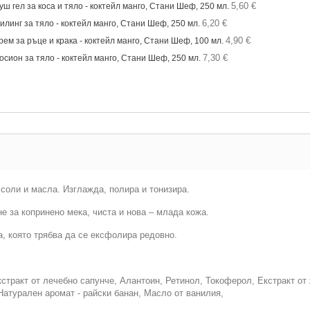
5,60 €
уш гел за коса и тяло - коктейл манго, Стани Шеф, 250 мл.
6,20 €
илинг за тяло - коктейл манго, Стани Шеф, 250 мл.
4,90 €
рем за ръце и крака - коктейл манго, Стани Шеф, 100 мл.
7,30 €
осион за тяло - коктейл манго, Стани Шеф, 250 мл.
соли и масла. Изглажда, полира и тонизира.
е за копринено мека, чиста и нова – млада кожа.
а, която трябва да се ексфолира редовно.
ракт от лечебно сапунче, Алантоин, Ретинол, Токоферол, Екстракт от ж
Натурален аромат - райски банан, Масло от ванилия,