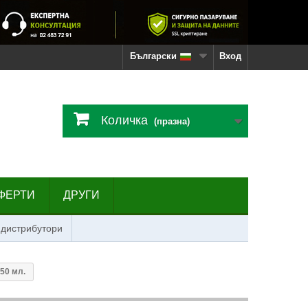
Български
Вход
Количка
(празна)
ФЕРТИ
ДРУГИ
 дистрибутори
50 мл.