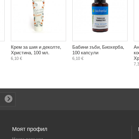
Крем за шия и деколте,
Бабини зъби, Биохерба,
Ан
Христина, 100 мл.
100 капсули
ко
Хр
6,10 €
6,10 €
7,
Моят профил