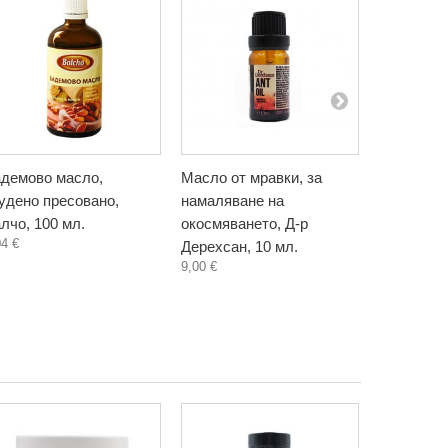
демово масло,
Масло от мравки, за
Антицелу
удено пресовано,
намаляване на
кофеин и 
лчо, 100 мл.
окосмяването, Д-р
Христина,
04 €
7,30 €
Дерехсан, 10 мл.
9,00 €