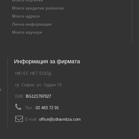
Моите поръчки
Моите кредитни разписки
Моите адреси
Лична информация
Моите ваучери
Информация за фирмата
НЮ ЕС НЕТ ЕООД
гр. София, ул. Одрин 74
а
ЕИК:
BG121797027
Тел.:
02 483 72 91
E-mail:
office@zdravnitza.com