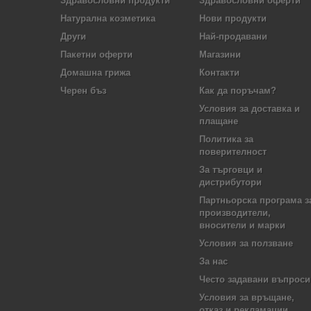
Здравословни продукти
Здравословни оферти
Натурална козметика
Нови продукти
Други
Най-продавани
Пакетни оферти
Магазини
Домашна грижа
Контакти
Черен бъз
Как да поръчам?
Условия за доставка и
плащане
Политика за
поверителност
За търговци и
дистрибутори
Партньорска програма з
производители,
вносители и марки
Условия за ползване
За нас
Често задавани въпроси
Условия за връщане,
отказ и рекламации