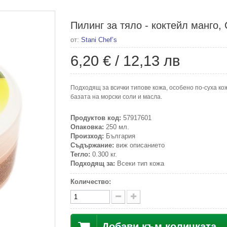
Пилинг за тяло - коктейл манго,
от:
Stani Chef’s
6,20 €
/
12,13 лв
Подходящ за всички типове кожа, особено по-суха ко
базата на морски соли и масла.
Продуктов код:
57917601
Опаковка:
250 мл.
Произход:
България
Съдържание:
виж описанието
Тегло:
0.300 кг.
Подходящ за:
Всеки тип кожа
Количество:
Добави към количката