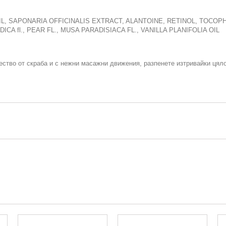
IL, SAPONARIA OFFICINALIS EXTRACT, ALANTOINE, RETINOL, TOCO
ICA fl., PEAR FL., MUSA PARADISIACA FL., VANILLA PLANIFOLIA OIL
ство от скраба и с нежни масажни движения, разпенете изтривайки цяло