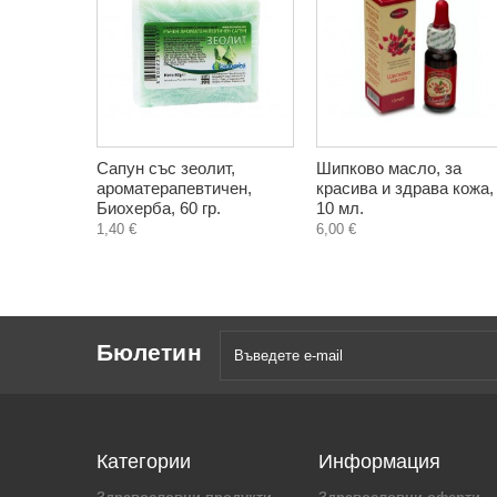
Сапун със зеолит,
Шипково масло, за
ароматерапевтичен,
красива и здрава кожа,
Биохерба, 60 гр.
10 мл.
1,40 €
6,00 €
Бюлетин
Категории
Информация