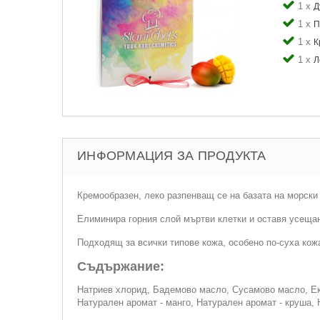
1 x
Д
1 x
П
1 x
К
1 x
Л
ИНФОРМАЦИЯ ЗА ПРОДУКТА
Кремообразен, леко разпенващ се на базата на морски 
Елиминира горния слой мъртви клетки и оставя усещан
Подходящ за всички типове кожа, особено по-суха кож
Съдържание:
Натриев хлорид, Бадемово масло, Сусамово масло, Екст
Натурален аромат - манго, Натурален аромат - круша, 