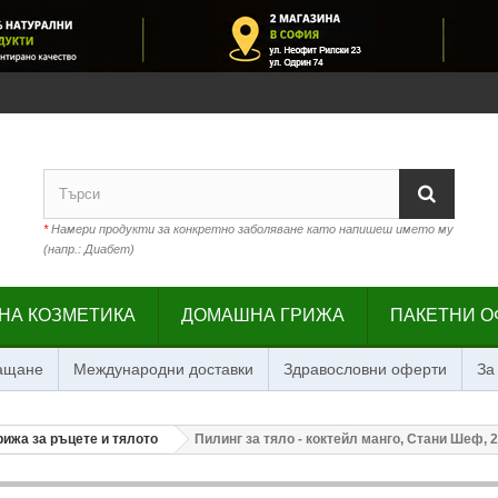
*
Намери продукти за конкретно заболяване като напишеш името му
(напр.: Диабет)
НА КОЗМЕТИКА
ДОМАШНА ГРИЖА
ПАКЕТНИ О
лащане
Международни доставки
Здравословни оферти
За
рижа за ръцете и тялото
Пилинг за тяло - коктейл манго, Стани Шеф, 2