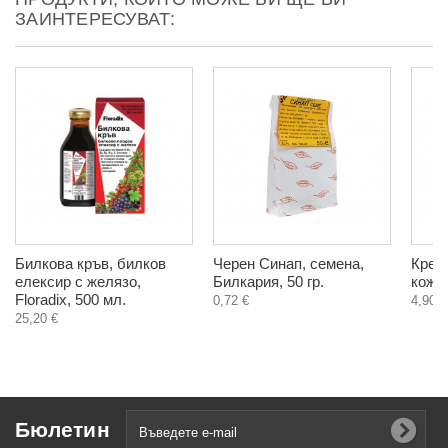
ЗАИНТЕРЕСУВАТ:
Билкова кръв, билков
Черен Синап, семена,
Крем 
елексир с желязо,
Билкария, 50 гр.
кожа,
Floradix, 500 мл.
0,72 €
4,90 €
25,20 €
Бюлетин