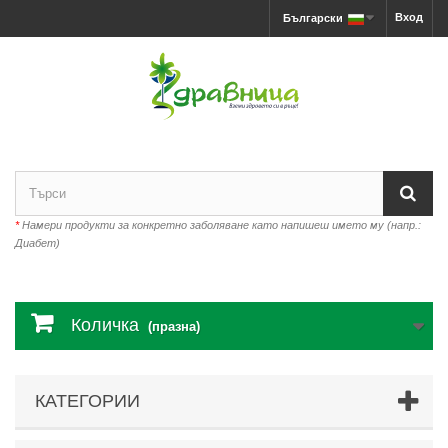
Вход
Български
*
Намери продукти за конкретно заболяване като напишеш името му (напр.:
Диабет)
Количка
(празна)
КАТЕГОРИИ