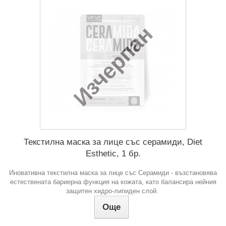
Изчерпан
Текстилна маска за лице със серамиди, Diet
Esthetic, 1 бр.
Иновативна текстилна маска за лице със Серамиди - възстановява
естествената бариерна функция на кожата, като балансира нейния
защитен хидро-липиден слой.
Още