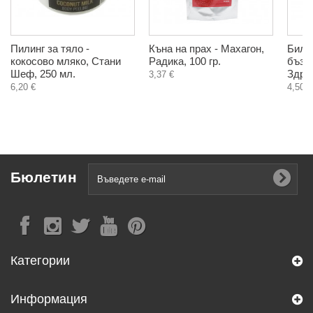
Пилинг за тяло -
Къна на прах - Махагон,
Билк
кокосово мляко, Стани
Радика, 100 гр.
бъз, 
Шеф, 250 мл.
Здра
3,37 €
6,20 €
4,50 €
Бюлетин
Категории
Информация