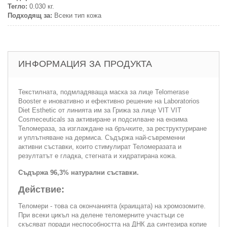
Тегло:
0.030 кг.
Подходящ за:
Всеки тип кожа
ИНФОРМАЦИЯ ЗА ПРОДУКТА
Текстилната, подмладяваща маска за лице Telomerase
Booster е иновативно и ефективно решение на Laboratorios
Diet Esthetic от линията им за Грижа за лице VIT VIT
Cosmeceuticals за активиране и подсилване на ензима
Теломераза, за изглаждане на бръчките, за реструктуриране
и уплътняване на дермиса. Съдържа най-съвременни
активни съставки, които стимулират Теломеразата и
резултатът е гладка, стегната и хидратирана кожа.
Съдържа 96,3% натурални съставки.
Действие:
Теломери - това са окончанията (краищата) на хромозомите.
При всеки цикъл на делене теломерните участъци се
скъсяват поради неспособността на ДНК да синтезира копие