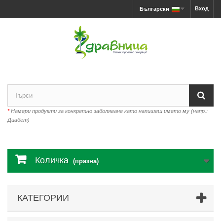
Вход
Български
*
Намери продукти за конкретно заболяване като напишеш името му (напр.:
Диабет)
Количка
(празна)
КАТЕГОРИИ