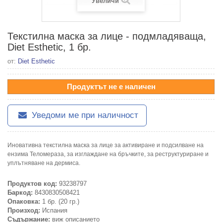
Увеличи
Текстилна маска за лице - подмладяваща,
Diet Esthetic, 1 бр.
от:
Diet Esthetic
Продуктът не е наличен
Уведоми ме при наличност
Иновативна текстилна маска за лице за активиране и подсилване на
ензима Теломераза, за изглаждане на бръчките, за реструктуриране и
уплътняване на дермиса.
Продуктов код:
93238797
Баркод:
8430830508421
Опаковка:
1 бр. (20 гр.)
Произход:
Испания
Съдържание:
виж описанието