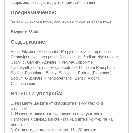
псориазис, розацея и други кожни заболявания.
Предназначение:
За всички типове кожа, особено за грижа за зряла кожа.
Възраст:
35-40+
Съдържание:
Aqua, Glycerin, Propanediol, Propylene Glycol, Teprenone,
Geranylgeranyl isopropanol, Niacinamide, Sodium Hyaluronate,
Caprylic, Glyceryl Acrylate, PVM/MA Copolymer,
Hydroxyethylcellulose, Polysorbate 60, Disodium Phosphate,
Sodium Phosphate, Benzyl Salicylate, Parfum (Fragrance),
Sodium Gluconate, Phenoxyethanol, Benzyl Alcohol,
Chlorphenesin.
Начин на употреба:
1. Извадете маската от опаковката и внимателно я
разгънете.
2. Нанесете маската върху почистена и суха кожа.
Нагласете я според височината на очите и контурите на
лицето си.
3. Оставете да подейства около 15 - 20 минути.