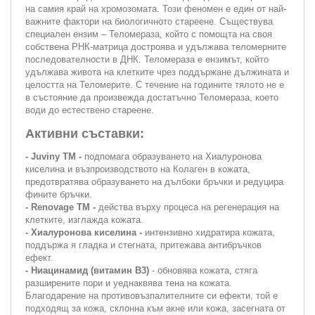
на самия край на хромозомата. Този феномен е един от най-
важните фактори на биологичното стареене. Съществува
специален ензим – Теломераза, който с помощта на своя
собствена РНК-матрица достроява и удължава теломерните
последователности в ДНК. Теломераза е ензимът, който
удължава живота на клетките чрез поддържане дължината и
целостта на Теломерите. С течение на годините тялото не е
в състояние да произвежда достатъчно Теломераза, което
води до естествено стареене.
Активни съставки:
- Juviny TM -
подпомага образуването на Хиалуронова
киселина и възпроизводството на Колаген в кожата,
предотвратява образуването на дълбоки бръчки и редуцира
фините бръчки.
- Renovage TM -
действа върху процеса на регенерация на
клетките, изглажда кожата.
- Хиалуронова киселина -
интензивно хидратира кожата,
поддържа я гладка и стегната, притежава антибръчков
ефект.
- Ниацинамид (витамин В3)
- обновява кожата, стяга
разширените пори и уеднаквява тена на кожата.
Благодарение на противовъзпалителните си ефекти, той е
подходящ за кожа, склонна към акне или кожа, засегната от