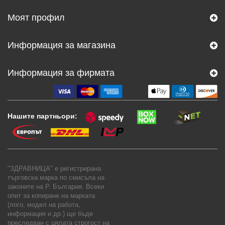
Моят профил
Информация за магазина
Информация за фирмата
Нашите партньори:
"ЗДРАВНИЦА" е регистрирана
търговска марка по смисъла на
законите на Р. България. Всеки
опит за копиране на марката
(лого, модел на работа,
информация и др.) ще бъде
преследван с цялата строгост на