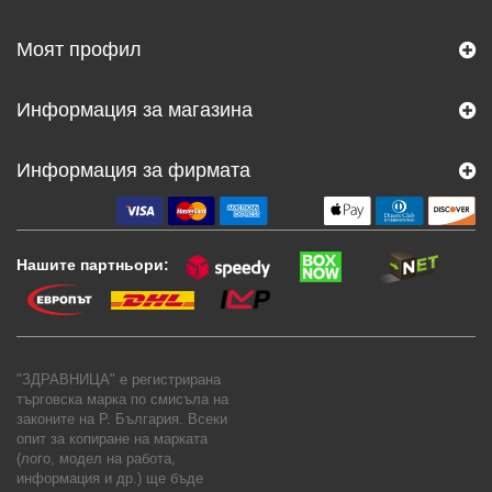
Моят профил
Информация за магазина
Информация за фирмата
Нашите партньори:
"ЗДРАВНИЦА" е регистрирана
търговска марка по смисъла на
законите на Р. България. Всеки
опит за копиране на марката
(лого, модел на работа,
информация и др.) ще бъде