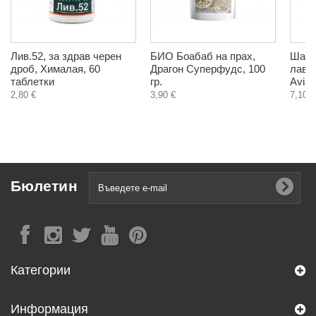
Лив.52, за здрав черен
БИО Боабаб на прах,
Шамп
дроб, Хималая, 60
Драгон Суперфудс, 100
лава
таблетки
гр.
Avia,
2,80 €
3,90 €
7,10 €
Бюлетин
Категории
Информация