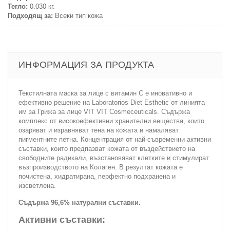
Тегло:
0.030 кг.
Подходящ за:
Всеки тип кожа
ИНФОРМАЦИЯ ЗА ПРОДУКТА
Текстилната маска за лице с витамин С е иновативно и
ефективно решение на Laboratorios Diet Esthetic от линията
им за Грижа за лице VIT VIT Cosmeceuticals. Съдържа
комплекс от високоефективни хранителни вещества, които
озаряват и изравняват тена на кожата и намаляват
пигментните петна. Концентрация от най-съвременни активни
съставки, които предпазват кожата от въздействието на
свободните радикали, възстановяват клетките и стимулират
възпроизводството на Колаген. В резултат кожата е
почистена, хидратирана, перфектно подхранена и
изсветлена.
Съдържа 96,6% натурални съставки.
Активни съставки: