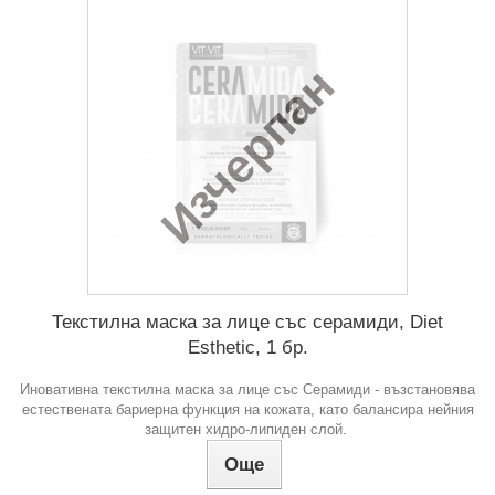
Изчерпан
Текстилна маска за лице със серамиди, Diet
Esthetic, 1 бр.
Иновативна текстилна маска за лице със Серамиди - възстановява
естествената бариерна функция на кожата, като балансира нейния
защитен хидро-липиден слой.
Още