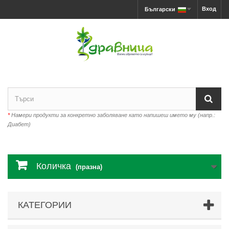
Вход
Български
*
Намери продукти за конкретно заболяване като напишеш името му (напр.:
Диабет)
Количка
(празна)
КАТЕГОРИИ