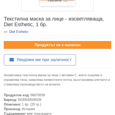
Увеличи
Текстилна маска за лице - изсветляваща,
Diet Esthetic, 1 бр.
от:
Diet Esthetic
Продуктът не е наличен
Уведоми ме при наличност
Иновативна текстилна маска за лице с витамин С, която озарява и
изравнява тена, намалява пигментните петна, възстановява клетките и
стимулира производството на колаген.
Продуктов код:
86870838
Баркод:
8430830508438
Опаковка:
1 бр. (20 гр.)
Произход:
Испания
Съдържание:
виж описанието