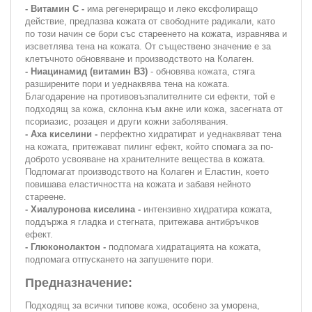
- Витамин С -
има регенериращо и леко ексфолиращо
действие, предпазва кожата от свободните радикали, като
по този начин се бори със стареенето на кожата, изравнява и
изсветлява тена на кожата. От съществено значение е за
клетъчното обновяване и производството на Колаген.
- Ниацинамид (витамин В3)
- обновява кожата, стяга
разширените пори и уеднаквява тена на кожата.
Благодарение на противовъзпалителните си ефекти, той е
подходящ за кожа, склонна към акне или кожа, засегната от
псориазис, розацея и други кожни заболявания.
- Аха киселини -
перфектно хидратират и уеднаквяват тена
на кожата, притежават пилинг ефект, който спомага за по-
доброто усвояване на хранителните вещества в кожата.
Подпомагат производството на Колаген и Еластин, което
повишава еластичността на кожата и забавя нейното
стареене.
- Хиалуронова киселина -
интензивно хидратира кожата,
поддържа я гладка и стегната, притежава антибръчков
ефект.
- Глюконолактон -
подпомага хидратацията на кожата,
подпомага отпускането на запушените пори.
Предназначение:
Подходящ за всички типове кожа, особено за уморена,