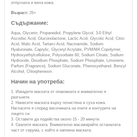
отпусната и вяла кожа.
Възраст:
25+
Съдържание:
Aqua, Glycerin, Propanediol, Propylene Glycol, 3-0 Ethyl
Ascorbic Acid, Gluconolactone, Lactic Acid, Glycolic Acid, Citric
Acid, Malic Acid, Tartarci Acid, Nacinamide, Sodium
Hyaluronate, Caprylic, Glyceryl Acrylate, PVM/MA Copolymer,
Hydroxyethylcellulose, Polysorbate 60, Sodium Citrate, Sodium
Hydroxide, Disodium Phosphate, Sodium Phosphate, Limonene,
Parfum (Fragrance), Sodium Gluconate, Phenoxyethanol, Benzyl
Alcohol, Chlorphenesin.
Начин на употреба:
1. Извадете маската от опаковката и внимателно я
разгънете.
2. Нанесете маската върху почистена и суха кожа.
Нагласете я според височината на очите и контурите на
лицето си.
3. Оставете да подейства около 15 - 20 минути.
4. Свалете маската. Внимателно масажирайте останалата
част от серума, с който е напоена маската.