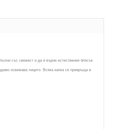
зпълни със свежест и да ѝ върне естествения блясък.
идимо освежава лицето. Всяка капка се превръща в