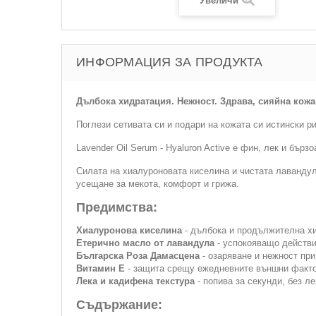
Увеличи
ИНФОРМАЦИЯ ЗА ПРОДУКТА
Дълбока хидратация. Нежност. Здрава, сияйна кожа
Поглези сетивата си и подари на кожата си истински р
Lavender Oil Serum - Hyaluron Active е фин, лек и бър
Силата на хиалуроновата киселина и чистата лавандул
усещане за мекота, комфорт и грижа.
Предимства:
Хиалуронова киселина
- дълбока и продължителна х
Етерично масло от лавандула
- успокояващо действи
Българска Роза Дамасцена
- озаряване и нежност при
Витамин Е
- защита срещу ежедневните външни факто
Лека и кадифена текстура
- попива за секунди, без ле
Съдържание: