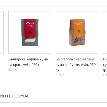
Българска кафява хума
Българска сиво-зелена
Бъ
на прах, Avia, 250 гр.
хума на бучки, Avia, 250
ху
2,76 €
гр.
гр.
2,15 €
2,
АИНТЕРЕСУВАТ: