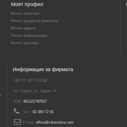
Моят профил
Моите поръчки
Моите кредитни разписки
Моите адреси
Лична информация
Моите ваучери
Информация за фирмата
НЮ ЕС НЕТ ЕООД
гр. София, ул. Одрин 74
а
ЕИК:
BG121797027
Тел.:
02 483 72 91
E-mail:
office@zdravnitza.com