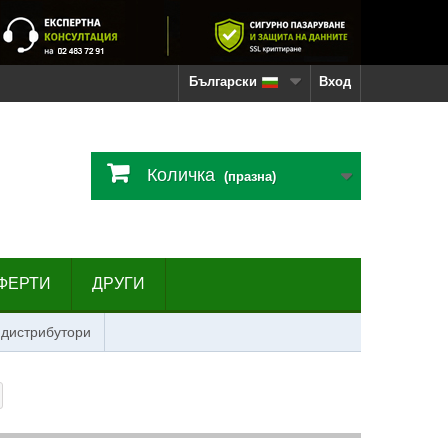
Български
Вход
Количка
(празна)
ФЕРТИ
ДРУГИ
 дистрибутори