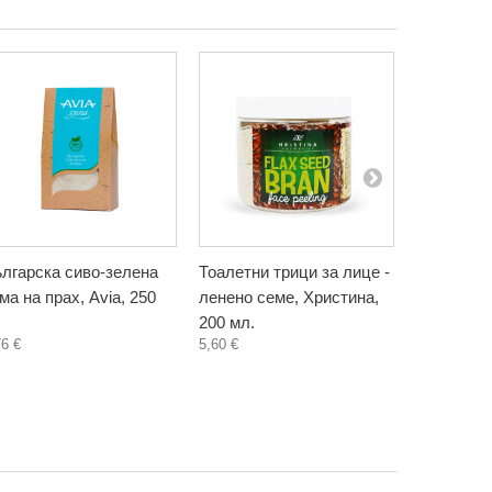
лгарска сиво-зелена
Тоалетни трици за лице -
Тоалетни 
ма на прах, Avia, 250
ленено семе, Христина,
пшеница, 
200 мл.
мл.
76 €
5,60 €
5,60 €