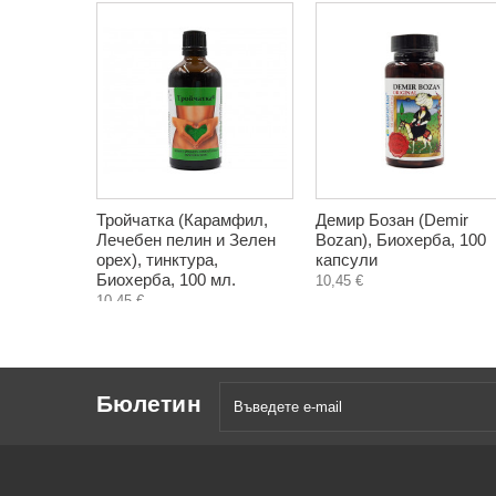
Тройчатка (Карамфил,
Демир Бозан (Demir
Лечебен пелин и Зелен
Bozan), Биохерба, 100
орех), тинктура,
капсули
Биохерба, 100 мл.
10,45 €
10,45 €
Бюлетин