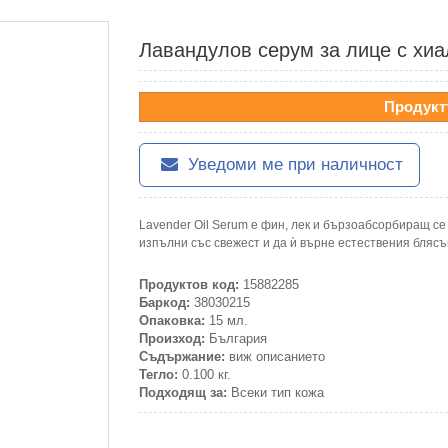
Лавандулов серум за лице с хиа
Продукт
Уведоми ме при наличност
Lavender Oil Serum е фин, лек и бързоабсорбиращ се 
изпълни със свежест и да ѝ върне естествения блясъ
Продуктов код:
15882285
Баркод:
38030215
Опаковка:
15 мл.
Произход:
България
Съдържание:
виж описанието
Тегло:
0.100 кг.
Подходящ за:
Всеки тип кожа