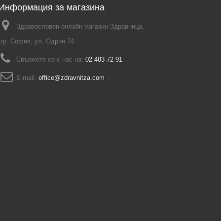
Информация за магазина
Здравословен онлайн магазин Здравница,
гр. София, ул. Одрин 74
Свържете се с нас на:
02 483 72 91
E-mail:
office@zdravnitza.com