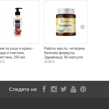
ем за ръце и крака -
Райско масло, четворна
Масло от 
ода и сметана,
билкова формула,
Здравница
истина, 250 мл.
Здравница, 60 капсули
7,10 €
75 €
10,60 €
Следете ни