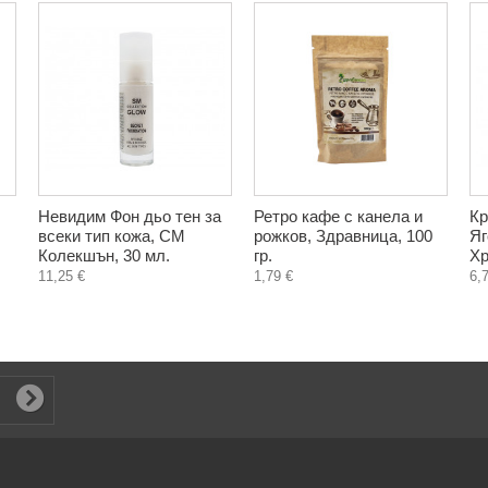
Невидим Фон дьо тен за
Ретро кафе с канела и
Кр
всеки тип кожа, СМ
рожков, Здравница, 100
Яг
Колекшън, 30 мл.
гр.
Хр
11,25 €
1,79 €
6,