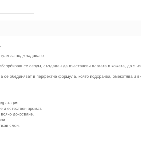
.
итуал за подмладяване.
зоабсорбиращ се серум, създаден да възстанови влагата в кожата, да я и
а се обединяват в перфектна формула, която подхранва, омекотява и в
идратация.
е и естествен аромат.
 всяко докосване.
ри.
пкав слой.