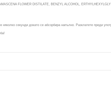
AMASCENA FLOWER DISTILATE, BENZYL ALCOHOL, ERTHYLHEXYLGLY
те няколко секунди докато се абсорбира напълно. Разклатете преди упот
ба!