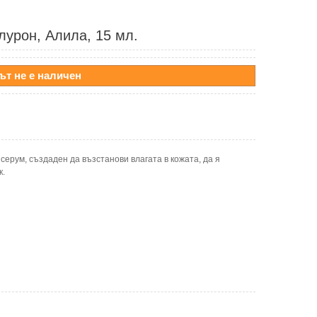
лурон, Алила, 15 мл.
ът не е наличен
серум, създаден да възстанови влагата в кожата, да я
к.