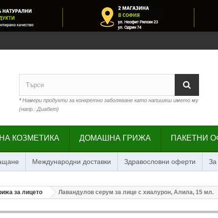
*
Намери продукти за конкретно заболяване като напишеш името му
(напр.: Диабет)
НА КОЗМЕТИКА
ДОМАШНА ГРИЖА
ПАКЕТНИ О
лащане
Международни доставки
Здравословни оферти
За
рижа за лицето
Лавандулов серум за лице с хиалурон, Алила, 15 мл.