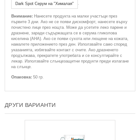
.
Dark Spot Серум на "Хималая"
Внимание:
Нанесете продукта на малки участъци през
първите 3 дни. Ако не се появи дискомфорт, нанесете върху
почистено лице през нощта. Може да усетите леко парене и
дразнене, заради съдържащата се в серума гликолова
киселина (AHA). Ако се появи сухота или лющене на кожата,
намалете приложението през ден. Използвайте само според
указанията, избягвайте контакт с очите. Ако дразненето
продължава, прекратете употребата и се консултирайте с
лекар. Използвайте слънцезащитни продукти преди излагане
на слънце.
Опаковка:
50 гр.
ДРУГИ ВАРИАНТИ