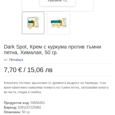
Увеличи
Dark Spot, Крем с куркума против тъмни
петна, Хималая, 50 гр.
от:
Himalaya
7,70 €
/
15,06 лв
Клинично тестван, вдъхновен от древната мъдрост на Аюрведа, този
крем ефективно намалява появата на тъмни петна, запазвайки кожата
ви чиста, гладка и сияйна.
Продуктов код:
59556351
Баркод:
6291107225982
Опаковка:
50 гр.