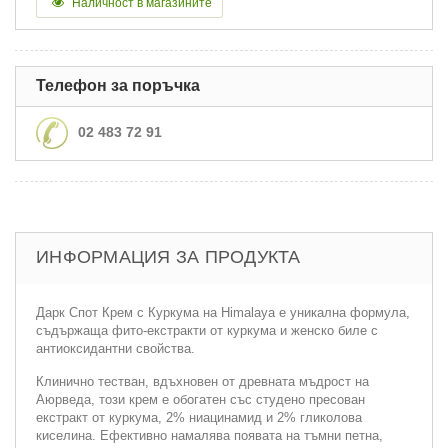
Наличност в магазините
Телефон за поръчка
02 483 72 91
ИНФОРМАЦИЯ ЗА ПРОДУКТА
Дарк Спот Крем с Куркума на Himalaya е уникална формула,
съдържаща фито-екстракти от куркума и женско биле с
антиоксидантни свойства.
Клинично тестван, вдъхновен от древната мъдрост на
Аюрведа, този крем е обогатен със студено пресован
екстракт от куркума, 2% ниацинамид и 2% гликолова
киселина. Ефективно намалява появата на тъмни петна,