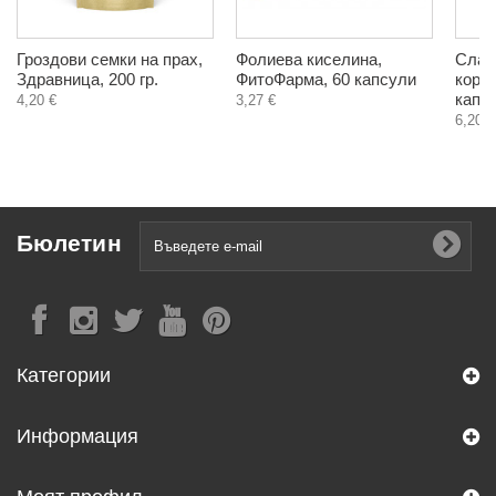
Гроздови семки на прах,
Фолиева киселина,
Слад
Здравница, 200 гр.
ФитоФарма, 60 капсули
корен
капс
4,20 €
3,27 €
6,20 €
Бюлетин
Категории
Информация