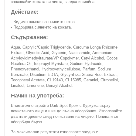
запазвайки кожата ви чиста, гладка и сияйна.
Действие:
- Видимо намалява тъмните петна.
- Подобрява сиянието на кожата.
Съдържание:
Aqua, Caprylic/Capric Triglyceride, Curcuma Longa Rhizome
Extract, Glycolic Acid, Glycerin, Niacinamide, Ammonium
Acryloyldimethyltaurate/VP Copolymer, Cetyl Alcohol, Cocos
Nucifera Oil, Isopropyl Myristate, Sodium Hydroxide,
Phenoxyethanol, Hydroxyethylcellulose, Parfum, Sodium
Benzoate, Disodium EDTA, Glycyrrhiza Glabra Root Extract,
Tocopheryl Acetate, CI 19140, CI 15985, Geraniol, Citronellol,
Linalool, Limonene, Benzyl Alcohol.
Начин на употреба:
Внимателно втрийте Dark Spot Крем с Куркума върху
почистеното лице и шия до пълна абсорбация. Използвайте
два пъти дневно след почистване на лицето. Попива и се
абсорбира бързо.
За максимални резултати използвате заедно с