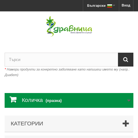
Вход
Български
*
Намери продукти за конкретно заболяване като напишеш името му (напр.:
Диабет)
Количка
(празна)
КАТЕГОРИИ