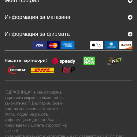
Моят профил
Информация за магазина
Информация за фирмата
Нашите партньори:
"ЗДРАВНИЦА" е регистрирана
търговска марка по смисъла на
законите на Р. България. Всеки
опит за копиране на марката
(лого, модел на работа,
информация и др.) ще бъде
преследван с цялата строгост на
закона!
Интернет магазинът е изработен и е собственост на
Ню Ес Нет