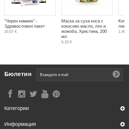
"Черен кимион" -
Маска за суха коса с
Копр
Здравословен пакет
кокосово масло, лен и
листа
жожоба, Христина, 200
20,07 €
1,40 €
мл.
6,10 €
Бюлетин
Категории
Информация