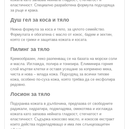
еластичност. Специално разработена формула подходяща
за ръце и крака.
Душ гел за коса и тяло
Нежна формула за коса и тяло, за цялото семейство.
Формулата е обогатена с масло от кокос, бадем и зехтин,
която се грижи и защитава кожата и косата.
Пилинг за тяло
Кремообразен, леко разпенващ се на базата на морски соли
и масла. Изглажда, полира и тонизира. Елиминира горния
слой мъртви клетки и оставя усещане за копринено мека,
чиста и нова – млада кожа. Подходящ за всички типове
кожа, особено по-суха кожа, която трябва да се ексфолира
редовно.
Лосион за тяло
Подхранва кожата в дълбочина, предпазва от свободните
радикали, хидратира, подмладява, омекотява и изглажда
кожата като запазва нейната гладкост, стегнатост и
еластичност. Съдържа кокосово масло, и кокосов екстракт
които действа подмладяващо и има лек слънцезащитен