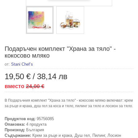
Подаръчен комплект "Храна за тяло" -
кокосово мляко
от:
Stani Chef’s
19,50 €
/
38,14 лв
вместо
24,00 €
В Подаръчния комплект "Храна за тяло" - кокосово мляко включват: крем
за ръце и крака, душ гел за коса и тяло, пилинг за тяло и лосион за тяло.
Продуктов код:
95756085
Опаковка:
4 продукта
Произход:
България
Съдържание:
Крем за ръце и крака, Душ гел, Пилинг, Лосион