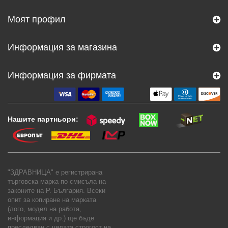
Моят профил
Информация за магазина
Информация за фирмата
Нашите партньори:
"ЗДРАВНИЦА" е регистрирана
търговска марка по смисъла на
законите на Р. България. Всеки
опит за копиране на марката
(лого, модел на работа,
информация и др.) ще бъде
преследван с цялата строгост на