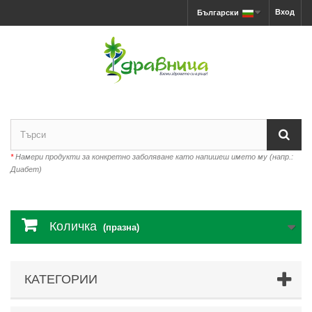
Вход
Български
*
Намери продукти за конкретно заболяване като напишеш името му (напр.:
Диабет)
Количка
(празна)
КАТЕГОРИИ