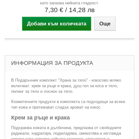
като запазва нейната гладкост.
7,30 €
/ 14,28 лв
Добави към количката
Още
ИНФОРМАЦИЯ ЗА ПРОДУКТА
В Подаръчния комплект "Храна за тяло" - кокосово мляко
включват: крем за ръце и крака, душ гел за коса и тяло,
пилинг за тяло и лосион за тяло.
Козметичните продукти в комплекта са подходящи за всеки
тип кожа и притежават сладък аромат на кокос.
Крем за ръце и крака
Подхранва кожата в дълбочина, предпазва от свободните
радикали, хидратира, подмладява, омекотява и изглажда
кожата като запазва нейната гладкост, стегнатост и